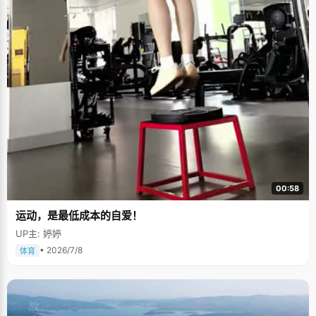
00:58
运动，是最低成本的自爱！
UP主: 婷婷
• 2026/7/8
体育