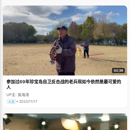
02:39
参加过69年珍宝岛自卫反击战的老兵现如今依然是最可爱的
人
UP主: 侯海涛
• 2023/11/17
人文