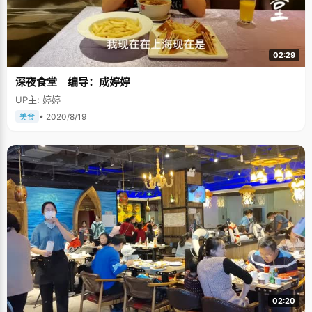
02:29
深夜食堂 编导：成婷婷
UP主: 婷婷
• 2020/8/19
美食
02:20