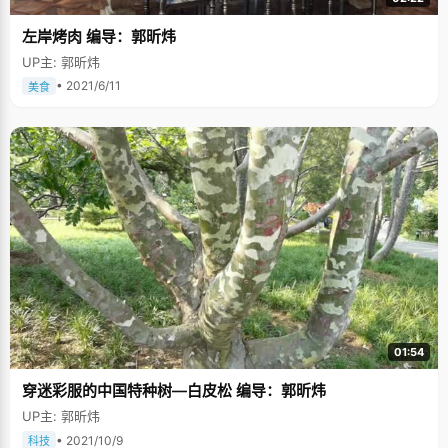
左岸烤肉 编导：郭昕炜
UP主: 郭昕炜
• 2021/6/11
美食
01:54
穿迷彩服的中国特种树—白皮松 编导：郭昕炜
UP主: 郭昕炜
• 2021/10/9
科技