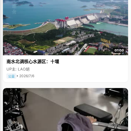
01:00
南水北调核心水源区：十堰
UP主: LAO胡
• 2026/7/6
公益