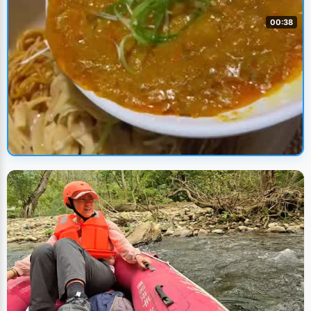
00:38
🔥 火热上新
6只螃蟹一碗面 编导：卢颖
UP主: 卢颖
• 2022/8/29
美食