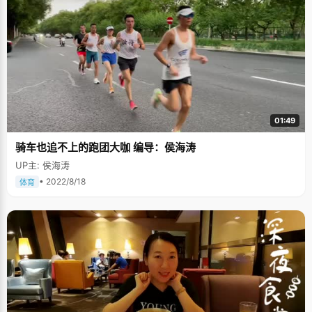
01:49
骑车也追不上的跑团大咖 编导：侯海涛
UP主: 侯海涛
• 2022/8/18
体育