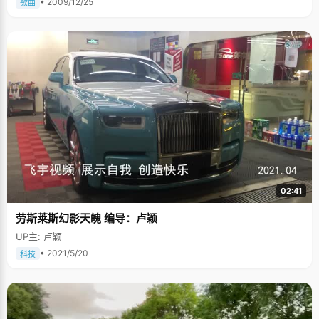
• 2009/12/25
歌曲
02:41
劳斯莱斯幻影天魄 编导：卢颖
UP主: 卢颖
• 2021/5/20
科技