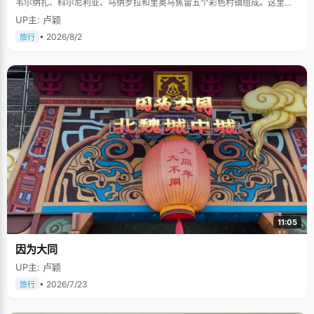
韦尔纳扎、科尔尼利亚、马纳罗拉和里奥马焦雷五个彩色村镇组成。这里依
山傍海，房屋色彩斑斓，1997年被列为世界文化遗产。
UP主: 卢颖
• 2026/8/2
旅行
11:05
因为大同
UP主: 卢颖
• 2026/7/23
旅行