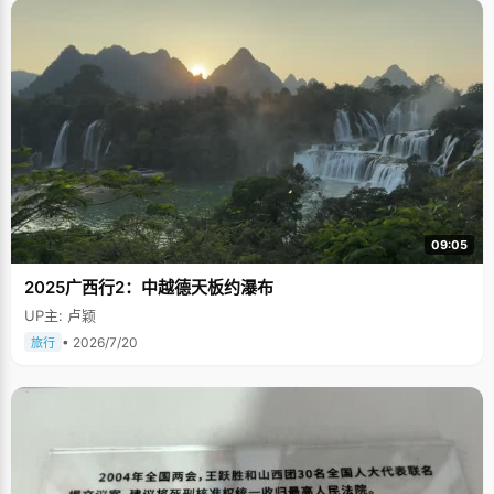
09:05
2025广西行2：中越德天板约瀑布
UP主: 卢颖
• 2026/7/20
旅行