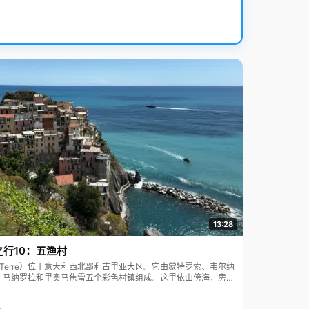
13:28
之行10：五渔村
ue Terre）位于意大利西北部利古里亚大区。它由蒙特罗索、韦尔纳
、马纳罗拉和里奥马焦雷五个彩色村镇组成。这里依山傍海，房屋
7年被列为世界文化遗产。