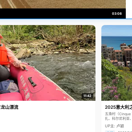
03:08
11:42
古龙山漂流
2025意大利
五渔村（Cinq
扎、科尔尼利亚
色彩斑斓，199
UP主: 卢颖