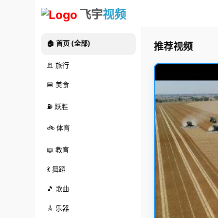
飞宇
视频
🏠 首页 (全部)
推荐视频
🚢 旅行
🍔 美食
⛽ 跃胜
🚲 体育
📖 教育
💃 舞蹈
🎵 歌曲
🎸 乐器