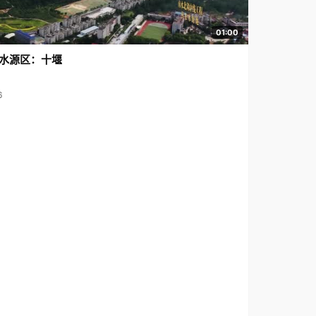
01:00
水源区：十堰
6