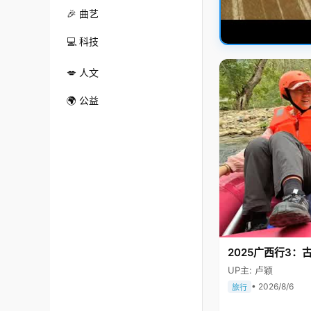
🎉 曲艺
💻 科技
💋 人文
🌍 公益
2025广西行3：
UP主: 卢颖
• 2026/8/6
旅行