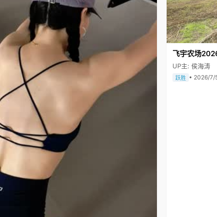
飞宇农场202
UP主: 侯海涛
• 2026/7/
跃胜