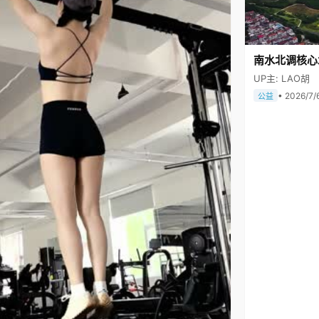
南水北调核心
UP主: LAO胡
• 2026/7/
公益