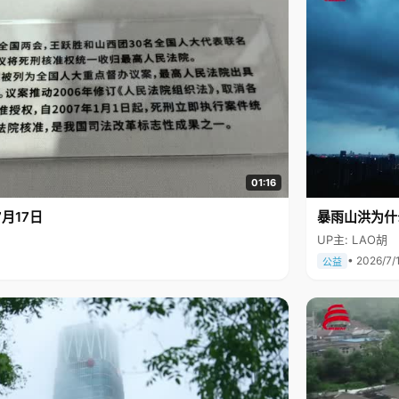
01:16
月17日
暴雨山洪为什
UP主: LAO胡
• 2026/7/
公益