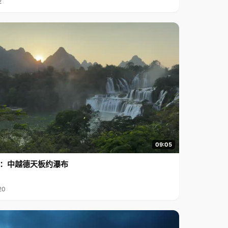
2
09:05
行2：中越德天板约瀑布
20