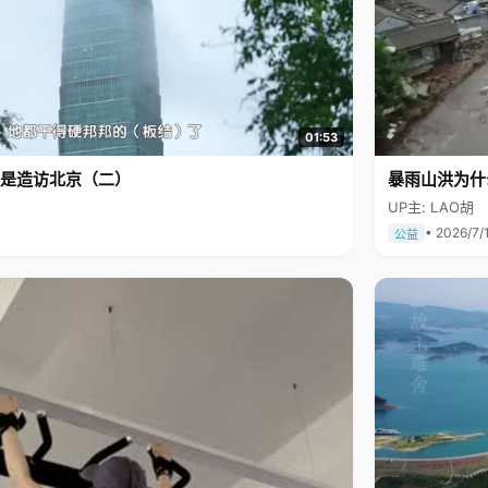
01:53
是造访北京（二）
暴雨山洪为什
UP主: LAO胡
• 2026/7/
公益