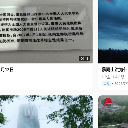
01:16
月17日
暴雨山洪为什
UP主: LAO胡
• 2026/7/
公益