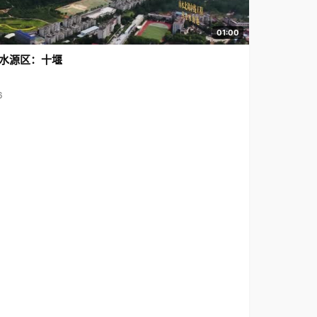
01:00
水源区：十堰
6