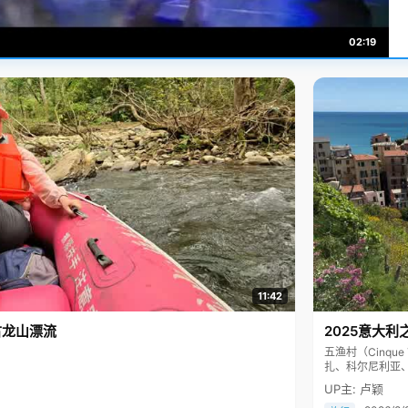
02:19
11:42
古龙山漂流
2025意大利
五渔村（Cinq
扎、科尔尼利亚
色彩斑斓，199
UP主: 卢颖