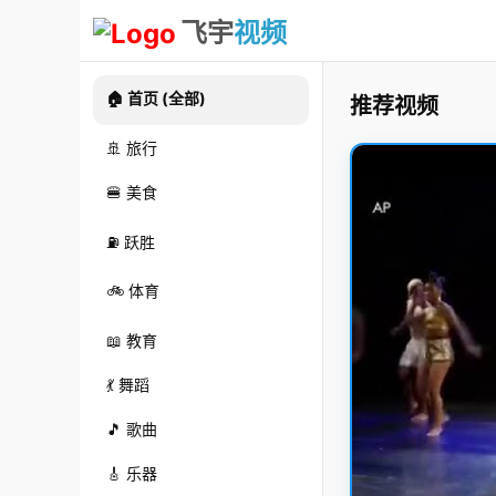
飞宇
视频
🏠 首页 (全部)
推荐视频
🚢 旅行
🍔 美食
⛽ 跃胜
🚲 体育
📖 教育
💃 舞蹈
🎵 歌曲
🎸 乐器