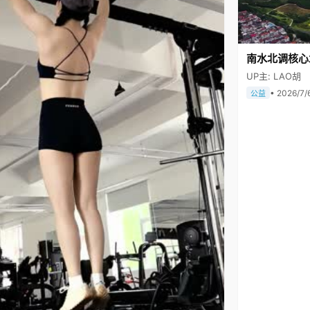
南水北调核心
UP主: LAO胡
• 2026/7/
公益