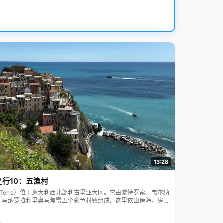
13:28
之行10：五渔村
ue Terre）位于意大利西北部利古里亚大区。它由蒙特罗索、韦尔纳
、马纳罗拉和里奥马焦雷五个彩色村镇组成。这里依山傍海，房屋
7年被列为世界文化遗产。