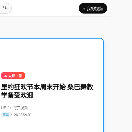
🔍
+ 我的视频
🔥 火热上新
里约狂欢节本周末开始 桑巴舞教
学备受欢迎
UP主: 飞宇视频
• 2023/2/20
舞蹈