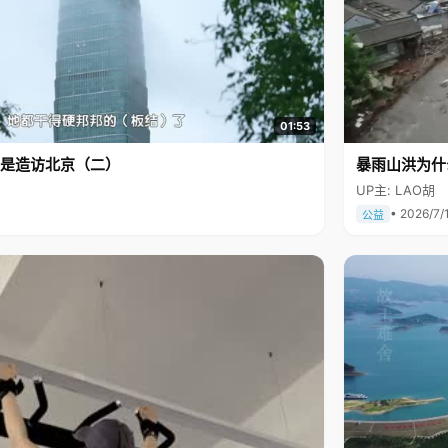
01:53
是造访北京（二）
暴雨山洪为什
UP主: LAO胡
• 2026/7/
公益