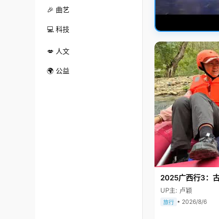
🎉 曲艺
💻 科技
💋 人文
🌍 公益
2025广西行3：
UP主: 卢颖
• 2026/8/6
旅行