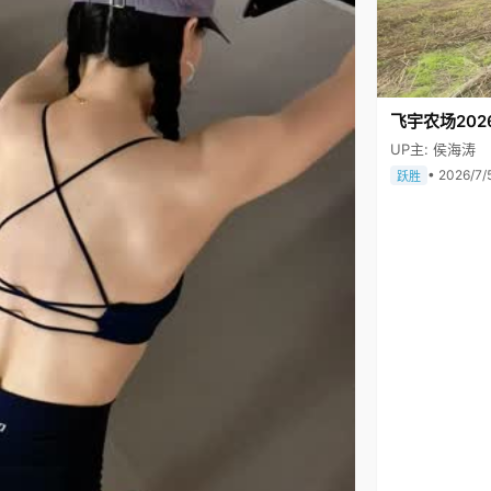
飞宇农场202
UP主: 侯海涛
• 2026/7/
跃胜