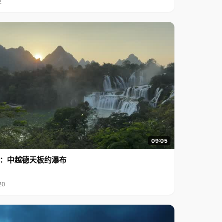
2
09:05
行2：中越德天板约瀑布
20