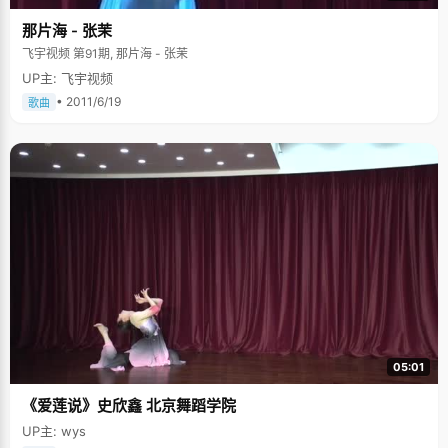
那片海 - 张茉
飞宇视频 第91期, 那片海 - 张茉
UP主: 飞宇视频
• 2011/6/19
歌曲
05:01
《爱莲说》史欣鑫 北京舞蹈学院
UP主: wys