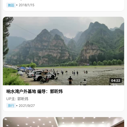
• 2018/1/15
舞蹈
04:22
响水湾户外基地 编导：郭昕炜
UP主: 郭昕炜
• 2021/9/27
旅行