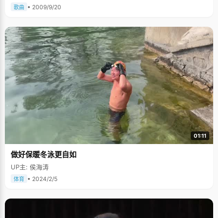
• 2009/9/20
歌曲
01:11
做好保暖冬泳更自如
UP主: 侯海涛
• 2024/2/5
体育