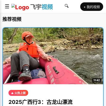
☰
飞宇
视频
🔍
+ 我的视频
推荐视频
11:42
🔥 火热上新
2025广西行3：古龙山漂流