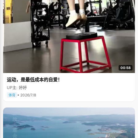
00:58
运动，是最低成本的自爱！
UP主: 婷婷
• 2026/7/8
体育