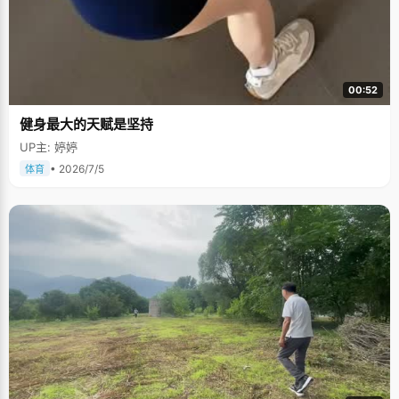
00:52
健身最大的天赋是坚持
UP主: 婷婷
• 2026/7/5
体育