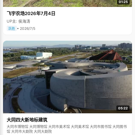
01:25
飞宇农场2026年7月4日
UP主: 侯海涛
• 2026/7/5
跃胜
05:22
大同四大新地标建筑
大同市博物馆 大同博物馆 大同市美术馆 大同美术馆 大同市图书馆 大同图书
馆 大同市大剧院 大同大剧院