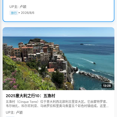
UP主: 卢颖
• 2026/8/6
旅行
13:28
2025意大利之行10：五渔村
五渔村（Cinque Terre）位于意大利西北部利古里亚大区。它由蒙特罗索、
韦尔纳扎、科尔尼利亚、马纳罗拉和里奥马焦雷五个彩色村镇组成。这里依
山傍海，房屋色彩斑斓，1997年被列为世界文化遗产。
UP主: 卢颖