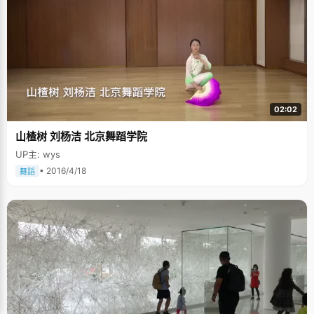
02:02
山楂树 刘杨洁 北京舞蹈学院
UP主: wys
• 2016/4/18
舞蹈