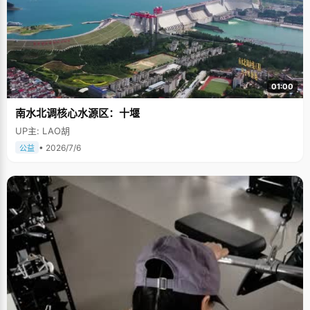
01:00
南水北调核心水源区：十堰
UP主: LAO胡
• 2026/7/6
公益