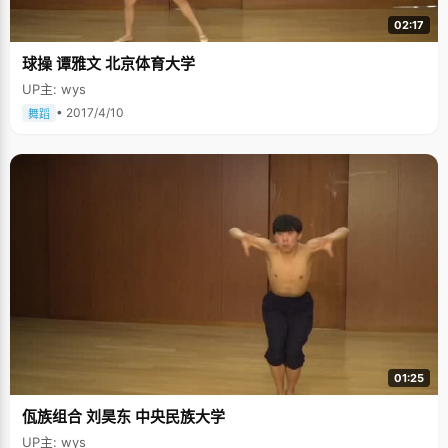
02:17
球操 谭雅文 北京体育大学
UP主: wys
• 2017/4/10
舞蹈
01:25
佤族组合 刘昊东 中央民族大学
UP主: wys