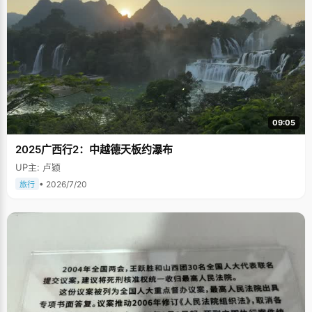
09:05
2025广西行2：中越德天板约瀑布
UP主: 卢颖
• 2026/7/20
旅行