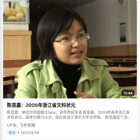
12:44
陈昱嘉：2009年浙江省文科状元
陈昱嘉：纳达尔的超级大fans，自学西班牙语 陈昱嘉，2009年高考浙江省
文科状元，高考分数703分，现在就读于清华大学法学院。 陈昱嘉是个活泼
开朗的女孩，一头短发，清秀活泼，说话自信、从容。除了"高考状元"外，
UP主: 飞宇视频
她还有很多头衔，"电脑高手"、"高产作家"、"纳达尔头号fans"，林林总总，
说明了一个问题，这个女孩子的学习生活，犹如七彩虹一样丰富多彩。 作业
• 2010/3/18
教育
是有尽头的 小时候，爸爸妈妈告诉陈昱嘉，认真完成作业以后就可以做自己