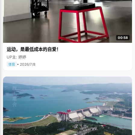
00:58
运动，是最低成本的自爱！
UP主: 婷婷
• 2026/7/8
体育