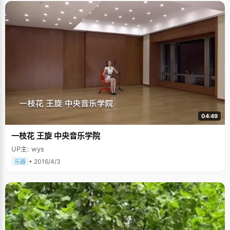
孩子还专业、疯狂，大家对她都是一副顶礼膜拜状的敬佩。 陈昱嘉对纳达尔
的追迷到了狂热的状态，为了得到第一手关于纳达尔的讯息，陈昱嘉特意买
了西班牙语的书和磁带自学西班牙语，还组织大家进行西班牙语大赛，陈昱
嘉特别自豪的说，"我的西班牙语没有考过级，但是基本的听说都是没问题
的"。她每天早上起床第一件事就是将国外网站上纳达尔的球讯和新闻，翻译
成中文转帖到纳达尔fans贴吧里。每天中午有体育快讯，陈昱嘉故意的磨磨
蹭蹭的吃饭，拖到12：30才走。"高考之前，为了看纳达尔的比赛，我还谎
称头疼发热的小病情，请假回家偷偷看球赛，至今觉得挺内疚的，挺对不起
老师的关心"，陈昱嘉伟自己的谎言感到内疚，垂了眼眉。 作为纳达尔的大
fans，陈昱嘉有很多关于纳达尔的收藏，说着，只见她从身后的大书包里掏
出一堆东西，有纳达尔的传记，有签名照，合影，签名T恤，真是丰富的收
藏。她特别兴奋的给我们一一讲解了这些物品的来历，比谈起学习时候更有
劲头。不禁感慨，真是个精力旺盛的女孩，不过难得的是，她能将对明星的
喜欢变成精神上的东西，学习上的助推。
04:49
一枝花 王旋 中央音乐学院
UP主: wys
• 2016/4/3
乐器