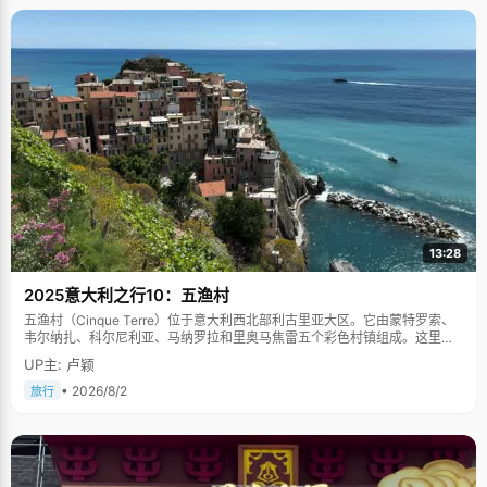
13:28
2025意大利之行10：五渔村
五渔村（Cinque Terre）位于意大利西北部利古里亚大区。它由蒙特罗索、
韦尔纳扎、科尔尼利亚、马纳罗拉和里奥马焦雷五个彩色村镇组成。这里依
山傍海，房屋色彩斑斓，1997年被列为世界文化遗产。
UP主: 卢颖
• 2026/8/2
旅行