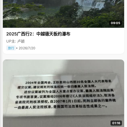
09:05
2025广西行2：中越德天板约瀑布
UP主: 卢颖
• 2026/7/20
旅行
01:16