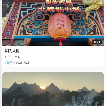
11:05
因为大同
UP主: 卢颖
• 2026/7/23
旅行