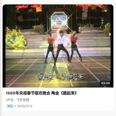
喜欢的事情，他们不会给陈昱嘉安排格外的学习任务。陈昱嘉爱好很多，喜
欢看电视，看小说，跟朋友出去玩。"我知道作业是有尽头的，做完了就可以
做自己喜欢的事情，于是就想办法提高学习效率，缩短做题时间"，陈昱嘉发
现上课认真听，做作业的时候思路会很快，于是上课更加认真。这样一连串
的良好反应的结果就是，陈昱嘉锻炼出了高效率的学习能力。别的同学一节
课才能完成的作业，她不到二十分钟就完成了。 每个人做事的态度和想法不
同往往就会得到不一样的结果。当我们在抱怨一件事情很烦或者老做不完的
时候，无妨学一下陈昱嘉乐观积极的想法，凡事换个角度，就能得到惊奇的
结果。 陈昱嘉的"快"还体现在看书上。看书是陈昱嘉从小的习惯，来自家庭
的学习氛围很好，家里眼睛所及的地方都是书籍、报纸。陈昱嘉高中时候担
任班级里的学习委员，负责发报刊杂志，她每次都以最快的速度把这些读物
都看完，然后再发给大家，丝毫没有影响到其他同学的阅读。 陈昱嘉擅于总
结，每个学科都有一本改错本，不同的是，她的改错本是由一张张纸条拼贴
而成的。"每次抄题太浪费时间，我干脆就把错题从作业本上和试卷上直接减
下来，贴在笔记本上，既节省了时间，又清楚的保留了做错时候的证据"，陈
昱嘉呵呵的笑了起来，"我的作业本是试卷都是支离破碎的，改错本则像个面
包一样。" 同学里的电脑小帮手 陈昱嘉的高中同桌是个电脑大人，对于电脑
知识非常精通，受同桌的影响，陈昱嘉迷上了电脑，开始订阅一些计算机类
的报纸和杂志，《计算机报》是每期必看的。通过请教同桌和自己的学习，
陈昱嘉懂得了很多电脑知识，实践的第一站就是到电脑超市买了散装的电脑
05:05
配件回家，组装了家里第一台电脑，陈昱嘉说，"一般的电脑问题我都自己解
决，软硬件知识都知道一些，同学也经常找我帮忙"。经常会有同学抱着个机
1989年央视春节联欢晚会 陶金《跳起来》
箱来找陈昱嘉，其中不乏男生的身影，"他们把电脑搬到宿舍楼下，给我打电
话，我下去把机箱搬上楼，修好了再给他们搬下去"。 喜欢纳达尔，自学西班
UP主: 飞宇视频
牙语 大概四年前的一天中午，陈昱嘉吃饭的时候，电视正在放一场网球赛，
她看了一会，感觉很有意思，尤其是参赛的一个选手精神特别好，非常执
• 2023/3/12
舞蹈
着，每球必追，于是便记住了这个网球手的名字——纳达尔。因为喜欢纳达
尔开始喜欢网球，陈昱嘉是班极少数可以跟男生谈论网球的女生，而且比男