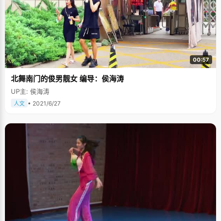
00:57
北舞南门的俊男靓女 编导：侯海涛
UP主: 侯海涛
• 2021/6/27
人文