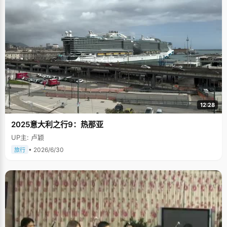
12:28
2025意大利之行9：热那亚
UP主: 卢颖
• 2026/6/30
旅行