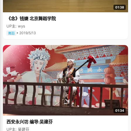
01:38
《念》钱婕 北京舞蹈学院
UP主: wys
• 2019/5/13
舞蹈
01:34
西安永兴坊 编导:吴建芬
UP主: 吴建芬