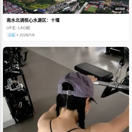
01:00
南水北调核心水源区：十堰
UP主: LAO胡
• 2026/7/6
公益