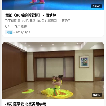
02:48
舞蹈《80后的沂蒙情》 - 周梦婷
飞宇视频 第130期, 舞蹈《80后的沂蒙情》 - 周梦婷
UP主: 飞宇视频
• 2012/11/18
舞蹈
03:12
梅花 陈草云 北京舞蹈学院