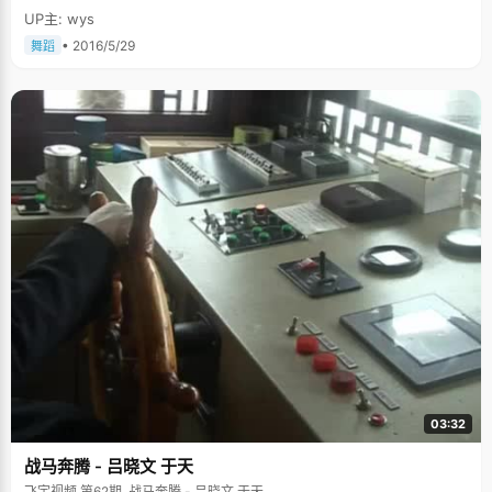
UP主: wys
• 2016/5/29
舞蹈
03:32
战马奔腾 - 吕晓文 于天
飞宇视频 第62期, 战马奔腾 - 吕晓文 于天