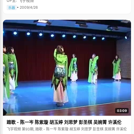
UP主: 飞宇视频
• 2009/4/26
乐器
03:09
踏歌 - 陈一岑 陈紫璇 胡玉婷 刘思梦 彭圣棋 吴婉菁 许溪伦
飞宇视频 第93期, 踏歌 - 陈一岑 陈紫璇 胡玉婷 刘思梦 彭圣棋 吴婉菁 许溪伦