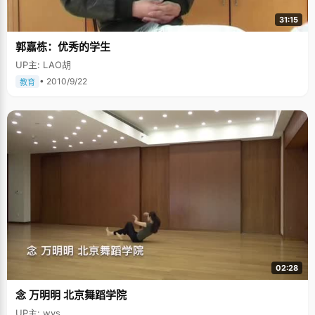
31:15
郭嘉栋：优秀的学生
UP主: LAO胡
• 2010/9/22
教育
02:28
念 万明明 北京舞蹈学院
UP主: wys