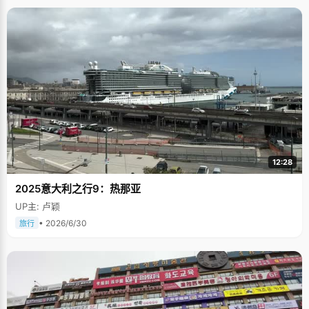
12:28
2025意大利之行9：热那亚
UP主: 卢颖
• 2026/6/30
旅行