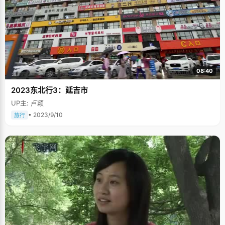
08:40
2023东北行3：延吉市
UP主: 卢颖
• 2023/9/10
旅行