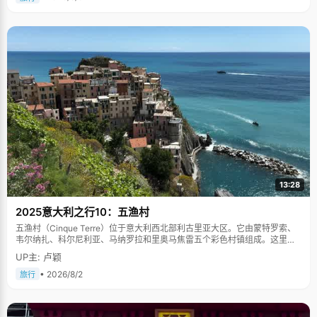
13:28
2025意大利之行10：五渔村
五渔村（Cinque Terre）位于意大利西北部利古里亚大区。它由蒙特罗索、
韦尔纳扎、科尔尼利亚、马纳罗拉和里奥马焦雷五个彩色村镇组成。这里依
山傍海，房屋色彩斑斓，1997年被列为世界文化遗产。
UP主: 卢颖
• 2026/8/2
旅行