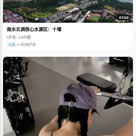
01:00
南水北调核心水源区：十堰
UP主: LAO胡
• 2026/7/6
公益