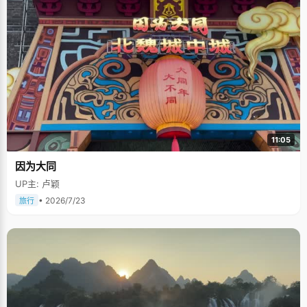
11:05
因为大同
UP主: 卢颖
• 2026/7/23
旅行