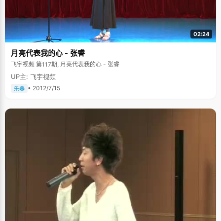
电话，陈芳芳却始终安静地坚持着，反而很喜欢军训的生活。她总记得爸爸
那句话，"吃得苦中苦，方为人上人"。 上大学之前，陈芳芳走过很多地方，
一个人去过云南，到过新疆，提高到北京感受了北大的氛围，前段时间，她
还一个人去了趟秦皇岛，这些经历，不仅开阔了眼界，更重要的是历练了处
02:24
世、解决问题的思维和能力。比起其他女孩子，陈芳芳少了娇气，多了坚
强。在朋友圈里，陈芳芳因为历练赢得了"淡定芳"的外号，每次遇到紧急事
月亮代表我的心 - 张睿
情，她总是能以最快的速度想到解决办法，提出建议。 感谢爸妈的培养 陈芳
芳的家庭并不富裕，爸爸是普通的工人，妈妈很早就下岗了，但是为了芳芳
飞宇视频 第117期, 月亮代表我的心 - 张睿
的成长，他们不惜省吃俭用。芳芳小时候，一套房的价格才3 000多元，而
UP主: 飞宇视频
他们借钱为她买了一架12 000元的钢琴。为了学琴，一家人风雨无阻，一节
课都没有耽误过。刚开始学琴的时候，面对枯燥的琴谱和指法练习，很多孩
• 2012/7/15
乐器
子都坚持不下来，放弃了。芳芳懂得这架钢琴对自己家的意义，老师教的曲
子她都坚持练习，并且能够很快学会。再加上她经常在班级、学校表演，在
掌声和鼓励中，芳芳尝到了一些小甜头，她渐渐爱上音乐，演奏水平日益提
高，先后通过了钢琴四级、电子琴九级。小学升初中那年暑假，芳芳获得了
全国小学生电子琴大赛三等奖和宋庆龄奖学金。 "我很感谢我的爸爸妈妈，无
论条件多么艰难，他们都是我坚强的后盾。他们不仅培养了我音乐方面的特
长，让我有了自信，更多的是他们教会了我独立自强。" 芳芳从小就懂得生活
的艰辛和不易，她衣着朴素，生活节俭，从来不和同学比吃比穿。对父母的
操劳，她看在眼里疼在心里，更加努力地学习，用成绩来回报父母的辛劳。
"一个人的成绩真的会影响很多东西，影响以后的道路和发展，所以我还是会
很在意，很努力"，陈芳芳过早的懂事，在学习上比其他同学付出得更多。上
课的时候，她会盯着老师看，一点也不走神。所有教过陈芳芳的老师都会对
这个孩子印象深刻，觉得她很乖。"我觉得上课的时候，老师站着，我坐着，
老师讲着，我听着，他们很不容易，所以我应该尊重他们"，陈芳芳说，"而
且这样听课效率特别高，每次下课我基本不用复习就能把当堂课的内容全部
记住了。"关于学习经验，陈芳芳只有一条：紧跟着老师走就没错了。 事无艰
难，何来人杰，因为父母的无私付出和她的不懈努力，芳芳以贵州省文科第