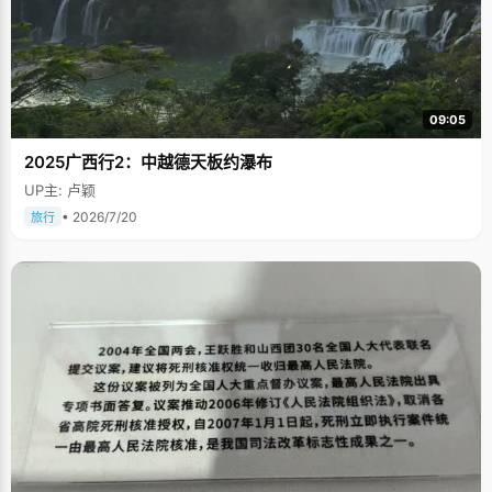
09:05
2025广西行2：中越德天板约瀑布
UP主: 卢颖
• 2026/7/20
旅行