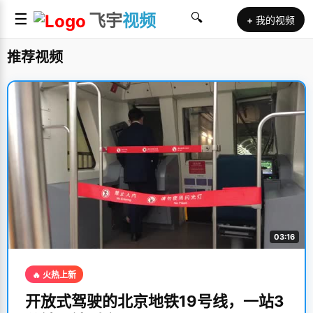
☰
飞宇
视频
🔍
+ 我的视频
推荐视频
03:16
🔥 火热上新
开放式驾驶的北京地铁19号线，一站3