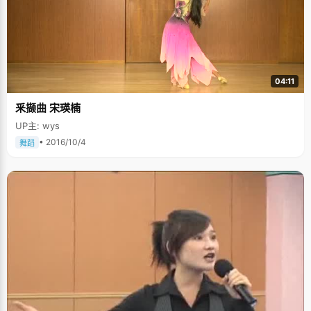
04:11
釆撷曲 宋瑛楠
UP主: wys
• 2016/10/4
舞蹈