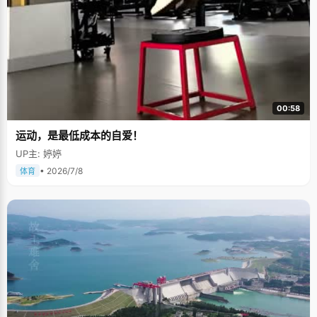
00:58
运动，是最低成本的自爱！
UP主: 婷婷
• 2026/7/8
体育