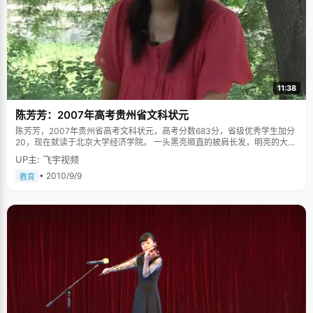
11:38
陈芳芳：2007年高考贵州省文科状元
陈芳芳，2007年贵州省高考文科状元，高考分数683分，省级优秀学生加分
20，现在就读于北京大学经济学院。 一头黑亮顺直的披肩长发，明亮的大眼
睛，甜甜的酒窝。文静乖巧中透着执着和坚强，贵州省文科状元陈芳芳微微
UP主: 飞宇视频
笑着，眼神明亮而智慧。或许很多见过芳芳的人都认为，一定是上天的特别
眷顾，将幸运赐予了这位才貌双全的女孩。殊不知，在状元光环的背后，是
• 2010/9/9
教育
艰辛的成长故事。 从小被当成男孩子养 虽然现在流行"男孩穷养，女孩富
养"，但是陈芳芳的爸爸认为小孩子不能太娇气，从小就把陈芳芳当做男孩子
来养。 从小学三年级开始，陈芳芳就是一头短发，"小时候为了方便，而且梳
头发会疼，于是爸爸就给我剪了短发"，陈芳芳说，"所以从小学到高中我都
是短发，性格也很像男孩子"。 小时候，陈芳芳参加最多的活动就是骑自行车
外出、游泳、到田地里抓小动物，凡是男孩子能干的事情，她都干得不亦乐
乎，"那时候对于女孩子做手工我特别不理解，也很怕逛街，让我去爬山倒是
很高兴。" 从小，芳芳的爸爸就特别鼓励女儿出门，开阔眼界。从小学开始，
陈芳芳就经常一个人出门参加各种活动。第一次离开家是小学五年级，陈芳
芳跟着同学们去参加遵义的军训活动，一个月封闭式训练，然后再到昆明参
加世博会。军训条件很艰苦，练得很累，吃得很简单。从贵州到遵义要坐两
天一夜的火车，晚上只能用报纸铺在地上睡觉。很多小孩子哭喊着给家里打