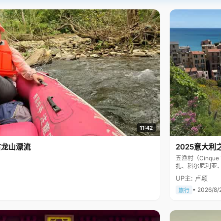
11:42
古龙山漂流
2025意大利
五渔村（Cinq
扎、科尔尼利亚
色彩斑斓，199
UP主: 卢颖
• 2026/8/
旅行