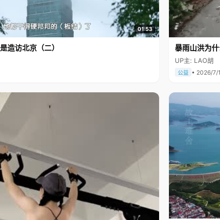
01:53
是造访北京（二）
暴雨山洪为什
UP主: LAO胡
• 2026/7/
公益