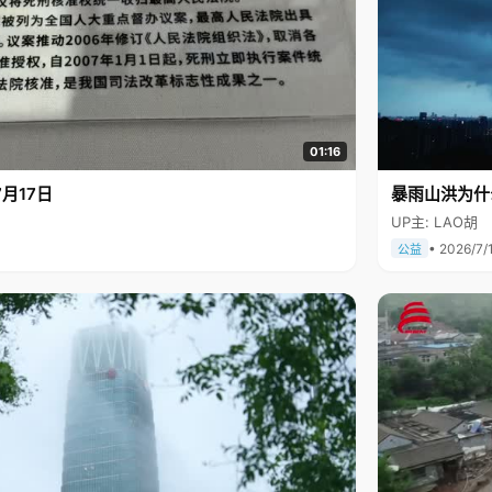
01:16
月17日
暴雨山洪为什
UP主: LAO胡
• 2026/7/
公益