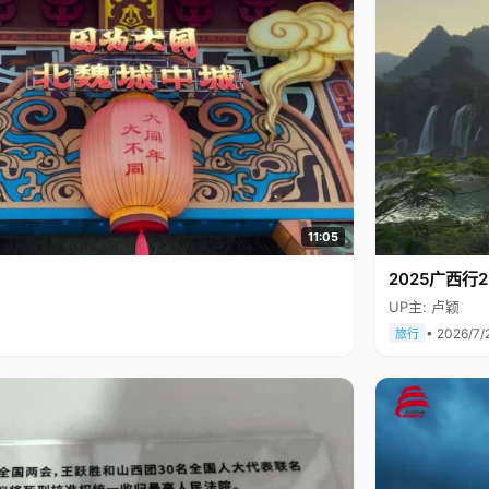
11:05
2025广西
UP主: 卢颖
• 2026/7/
旅行