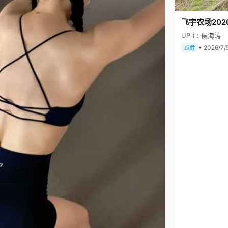
飞宇农场202
UP主: 侯海涛
• 2026/7/
跃胜