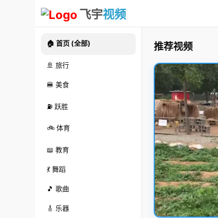
飞宇
视频
🏠 首页 (全部)
推荐视频
🚢 旅行
🍔 美食
⛽ 跃胜
🚲 体育
📖 教育
💃 舞蹈
🎵 歌曲
🎸 乐器