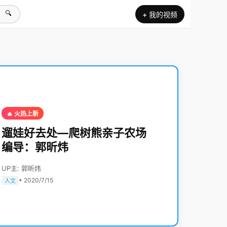
🔍
+ 我的视频
🔥 火热上新
遛娃好去处—爬树熊亲子农场
编导：郭昕炜
UP主: 郭昕炜
• 2020/7/15
人文