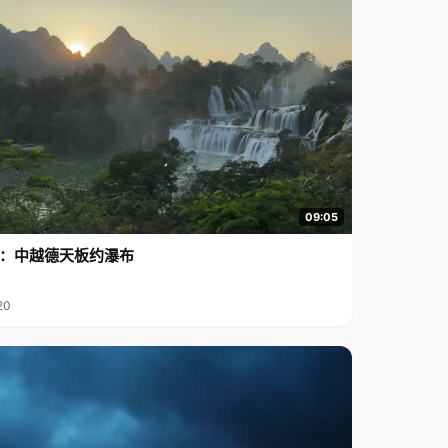
09:05
行2：中越德天板约瀑布
20