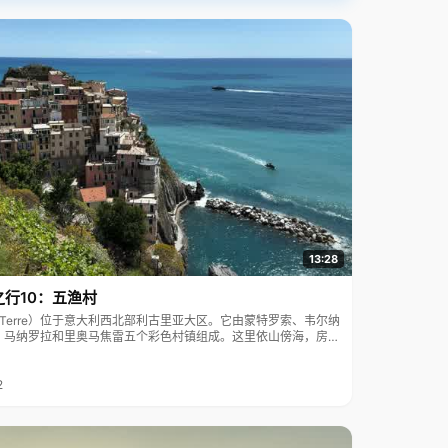
13:28
之行10：五渔村
ue Terre）位于意大利西北部利古里亚大区。它由蒙特罗索、韦尔纳
、马纳罗拉和里奥马焦雷五个彩色村镇组成。这里依山傍海，房屋
7年被列为世界文化遗产。
2