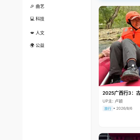
🎉 曲艺
💻 科技
💋 人文
🌍 公益
2025广西行3：
UP主: 卢颖
• 2026/8/6
旅行