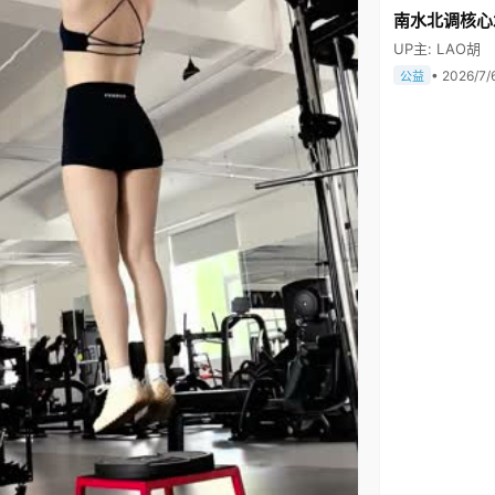
南水北调核心
UP主: LAO胡
• 2026/7/
公益