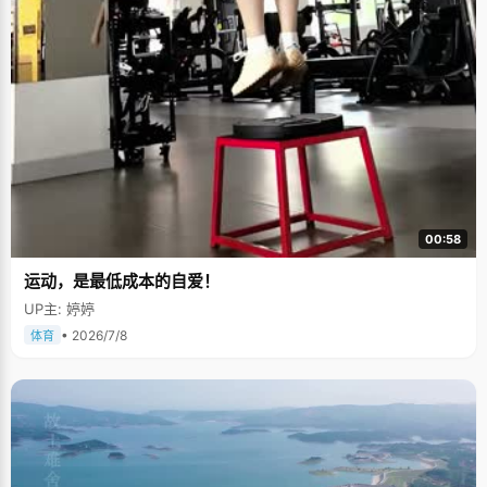
00:58
运动，是最低成本的自爱！
UP主: 婷婷
• 2026/7/8
体育