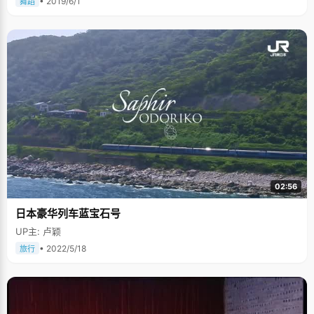
• 2019/6/1
舞蹈
02:56
日本豪华列车蓝宝石号
UP主: 卢颖
• 2022/5/18
旅行