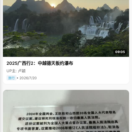
09:05
2025广西行2：中越德天板约瀑布
UP主: 卢颖
• 2026/7/20
旅行