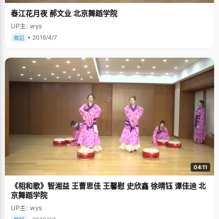
春江花月夜 郝文业 北京舞蹈学院
UP主: wys
• 2016/4/7
舞蹈
04:11
《相和歌》智湘益 王曹思佳 王馨慰 史欣鑫 徐晴钰 谭佳迪 北
京舞蹈学院
UP主: wys