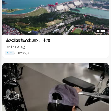
01:00
南水北调核心水源区：十堰
UP主: LAO胡
• 2026/7/6
公益