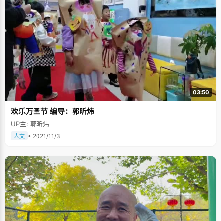
03:50
欢乐万圣节 编导：郭昕炜
UP主: 郭昕炜
• 2021/11/3
人文