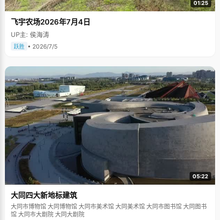
01:25
飞宇农场2026年7月4日
UP主: 侯海涛
• 2026/7/5
跃胜
05:22
大同四大新地标建筑
大同市博物馆 大同博物馆 大同市美术馆 大同美术馆 大同市图书馆 大同图书
馆 大同市大剧院 大同大剧院