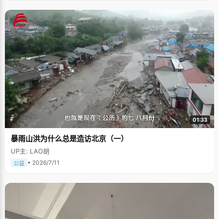
01:33
暴雨山洪为什么总是造访北京（一）
UP主: LAO胡
• 2026/7/11
公益