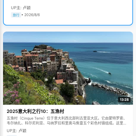
UP主: 卢颖
• 2026/8/6
旅行
13:28
2025意大利之行10：五渔村
五渔村（Cinque Terre）位于意大利西北部利古里亚大区。它由蒙特罗索、
韦尔纳扎、科尔尼利亚、马纳罗拉和里奥马焦雷五个彩色村镇组成。这里依
山傍海，房屋色彩斑斓，1997年被列为世界文化遗产。
UP主: 卢颖