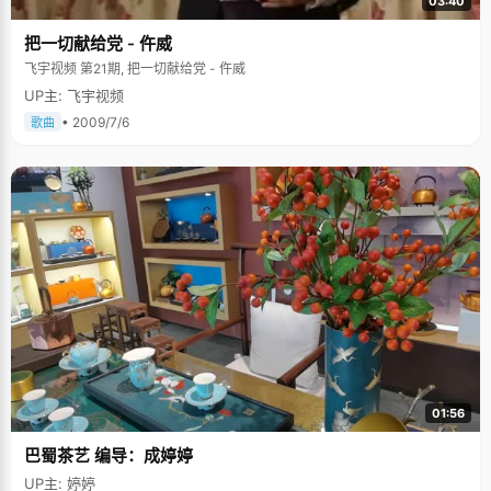
03:40
把一切献给党 - 仵威
飞宇视频 第21期, 把一切献给党 - 仵威
UP主: 飞宇视频
• 2009/7/6
歌曲
01:56
巴蜀茶艺 编导：成婷婷
UP主: 婷婷