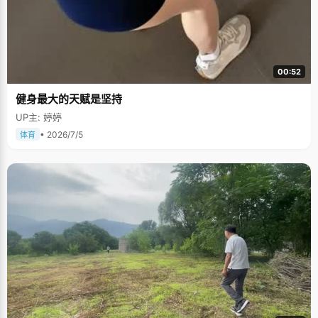
00:52
健身最大的天赋是坚持
UP主: 婷婷
• 2026/7/5
体育