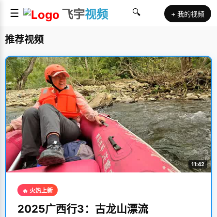
☰
飞宇
视频
🔍
+ 我的视频
推荐视频
11:42
🔥 火热上新
2025广西行3：古龙山漂流