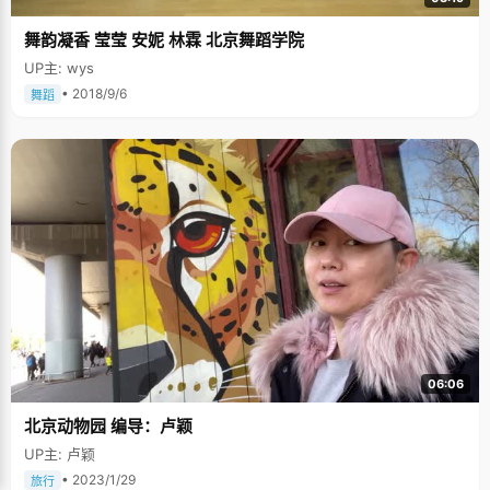
舞韵凝香 莹莹 安妮 林霖 北京舞蹈学院
UP主: wys
• 2018/9/6
舞蹈
06:06
北京动物园 编导：卢颖
UP主: 卢颖
• 2023/1/29
旅行