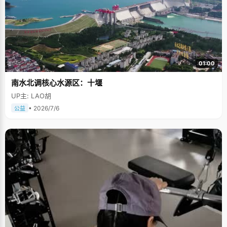
01:00
南水北调核心水源区：十堰
UP主: LAO胡
• 2026/7/6
公益