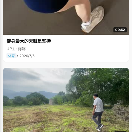
00:52
健身最大的天赋是坚持
UP主: 婷婷
• 2026/7/5
体育