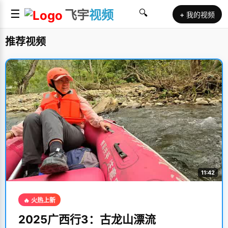
☰
飞宇
视频
🔍
+ 我的视频
推荐视频
11:42
🔥 火热上新
2025广西行3：古龙山漂流