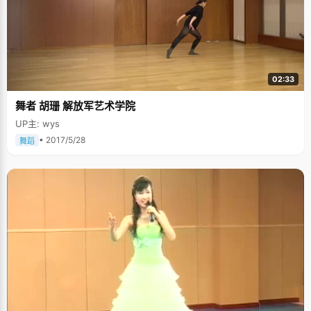
的钞票，50或者100，刘涵通常就只要一块或者两块钱来花。"他们就是利用
小孩子叛逆的心理，做别的家长认为不该做的事情，我反而会往别的家长认
为应该做的事情上去做，变得很自觉了。" 刘涵非常喜欢看鲁迅的杂文，
她觉得鲁迅的每篇文章都直指人心，是对人们灵魂和思想的拷问，"鲁迅的文
章，不仅是在批判国名性，也是在拷问每个人的心灵。每次读鲁迅的文章，
我都感觉接受了一次精神洗礼，受益很多。"刘涵对鲁迅的一句话感触很
深："真正的勇士，敢于正视淋漓的鲜血，敢于直面惨淡的人生，"面对挫折
02:33
不要逃避，更不要放弃。 状元寄语：引用美国一个著名教育学家的
话："成功其实很简单，成功就是一句话，成功等于一个伟大的目标和持之以
舞者 胡珊 解放军艺术学院
恒的奋斗"，高考，加油！
UP主: wys
• 2017/5/28
舞蹈