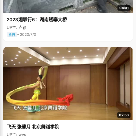
04:01
2023湘鄂行6：湖南矮寨大桥
UP主: 卢颖
• 2023/7/3
旅行
02:53
飞天 张馨月 北京舞蹈学院
UP主: wys