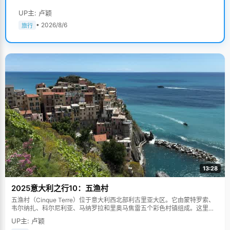
UP主: 卢颖
• 2026/8/6
旅行
13:28
2025意大利之行10：五渔村
五渔村（Cinque Terre）位于意大利西北部利古里亚大区。它由蒙特罗索、
韦尔纳扎、科尔尼利亚、马纳罗拉和里奥马焦雷五个彩色村镇组成。这里依
山傍海，房屋色彩斑斓，1997年被列为世界文化遗产。
UP主: 卢颖