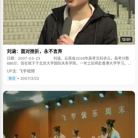
12:01
刘涵：面对挫折，永不言弃
日期：2007-03-23 刘涵，云南省2006年高考文科状元，高考分数
686分，现在就于于北京大学国际关系学院，一年之后将赴香港大学学习。
不同的时期有不同的老师为我领跑 小学的时候，刘涵是第一名，初中的
UP主: 飞宇视频
时候，她还是第一，一位数学老师说，"永远不要把自己当作一个非常优秀的
学生，这样会有很多压力，"于是刘涵把自己当作一个永远追求上进的差生，
• 2007/3/23
教育
以一个比较平和谦虚的心态去看待每一次考试。于是中考的时候，她拿了第
一。面对大家很高的期望，刘涵情绪波动很大，开始怀疑自己是否还能拿第
一，语文老师说："当你放弃拿状元的那一天，你就一定能拿状元，"于是，
刘涵抱着不带任何功利的心态去面对学习和考试，于是，高考的时候，她如
愿的拿了第一，"非常幸运，在不同的时期，有不同的老师为我领跑"。
刘涵在学习上也不是一直都阳光灿烂的，高考的第一次省统测，刘涵没考
好，从第一的位置上掉了下来，当时她感觉很痛苦，几乎对自己失去了信
心，毕竟那是检验高考能力的第一战。余秋雨说过："我们应该感谢苦难，是
苦难教会了我们成长。"正是这次考试教会了刘涵失败的感觉，懂得在失败的
时候怎样去调节，"学习的过程是一个翻山越岭的过程，你现在状态很好，处
于山峰，那你要做好下坡的准备。当你处于山腰的时候，我们就要努力的爬
坡，努力达到下一个山峰。" 辨证的看待每一次得失 小的时候，刘涵的