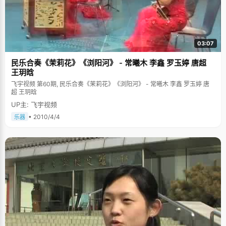
03:07
民乐合奏《茉莉花》《浏阳河》 - 常曦木 李鑫 罗玉婷 唐超
王玥晗
飞宇视频 第60期, 民乐合奏《茉莉花》《浏阳河》 - 常曦木 李鑫 罗玉婷 唐
超 王玥晗
UP主: 飞宇视频
• 2010/4/4
乐器