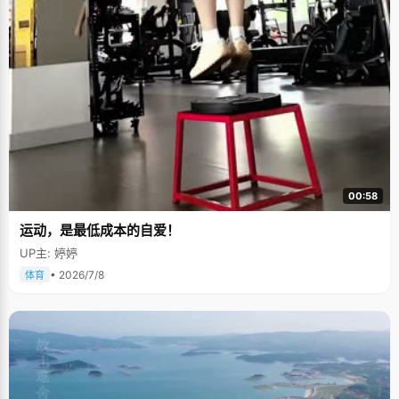
00:58
运动，是最低成本的自爱！
UP主: 婷婷
• 2026/7/8
体育