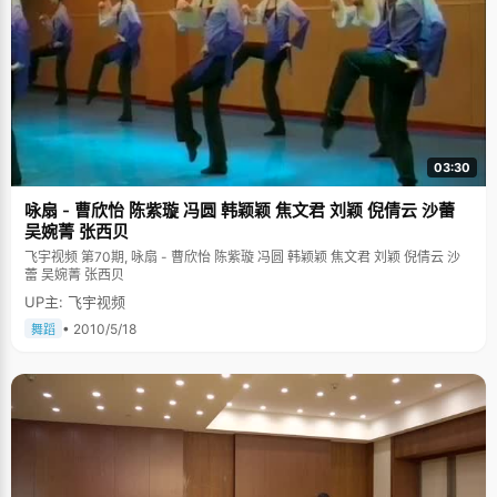
体质非常不好，爸爸说"身体是练出来的"，于是将小刘涵扔进了家附近的水
库，于是刘涵学会了游泳。小学的时候，刘涵体育从来都考不及格，爸爸就
说，"你去跳绳吧，"于是在几万次单调乏味的绳子撞击地面的声响中，刘涵
的体育成绩越来越好。初中的时候，刘涵凭借高挑的身材入选学校篮球队，
一路打拼到队长的位置。"在这个团队中，每个人要发挥自己能力，也要尊重
别人，与他人交流。团队合作精神在篮球和学习中都很重要，在高三后期，
我跟战友们一起学习一起交流，形成了一个很强的队伍，携手走过高三岁
月。" 打篮球，缓解了刘涵紧张的学习压力，锻炼她坚强的意志力，也让刘
涵学会了永不言弃，"哪怕最后只剩下三秒钟，也有可能反败为胜。"记得有
03:30
一次英语演讲大赛，因为不是昆明本地学生，口语和竞赛能力都比别人差，
刘涵抱着一种自卑的心态去参加比赛。比赛之前，刘涵做了很多准备，可是
咏扇 - 曹欣怡 陈紫璇 冯圆 韩颖颖 焦文君 刘颖 倪倩云 沙蕾
当轮到自己上台的时候，刘涵重重的摔了一跤，眼镜和书本摔得老远。整个
会场顿时一片寂静，鸦雀无声，刘涵清晰的听到自己的心脏急速跳动的声
吴婉菁 张西贝
音，"我都做了那么多准备了，不能在最后的时候放弃掉。"于是刘涵装作很
飞宇视频 第70期, 咏扇 - 曹欣怡 陈紫璇 冯圆 韩颖颖 焦文君 刘颖 倪倩云 沙
从容的将书本和眼镜捡回来，整理好自己之后，抱着一股"豁出去"的心情走
蕾 吴婉菁 张西贝
上演讲台，那天，她头一次没有错误的将所有演讲稿说完了，在评委还没有
给出分数之前，全场爆发出了雷鸣般的掌声，之后刘涵以第一名的成绩争取
UP主: 飞宇视频
到了代表远南省参加全国比赛，第一次走出了家门。 当刘涵问老师为什
• 2010/5/18
舞蹈
么选自己的时候，老师回答："因为那一天你摔倒了，但是你站起来了。"从
中刘涵得到一点启发："辨正地看待人生中的一次次挫折，一次次跌倒，很可
能在你跌倒并且站起来之后，你将迎来一个全新的人生。" 爸爸妈妈独特的教
育方式让我循规蹈矩 刘涵说爸爸妈妈有一个很独特的教育方式，就是反
其道而行。在学习上，爸爸妈妈从来不太关心，每次考试都不问成绩，只问
名次，如果是第一名，爸爸妈妈什么都不说，如果不是第一名就会给刘涵一
点小奖励，一个洋娃娃，一本书，就算一顿丰盛的晚餐，也能让刘涵感觉很
幸福，心里想下一次要考个第一给他们看看。周末的时候，爸爸妈妈经常带
刘涵出去玩，看到她在那埋头读书，就会在一边说："出来看电视吧"，或
者"出来上网吧"，每当这个时候，刘涵都不理睬他们。爸妈经常会给她很大