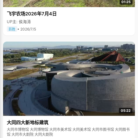
01:25
飞宇农场2026年7月4日
UP主: 侯海涛
• 2026/7/5
跃胜
05:22
大同四大新地标建筑
大同市博物馆 大同博物馆 大同市美术馆 大同美术馆 大同市图书馆 大同图书
馆 大同市大剧院 大同大剧院