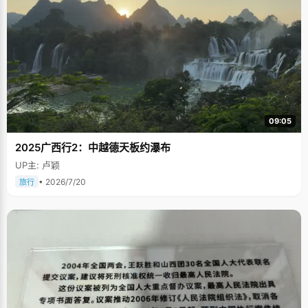
09:05
2025广西行2：中越德天板约瀑布
UP主: 卢颖
• 2026/7/20
旅行