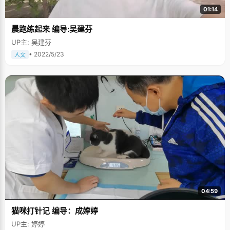
01:14
晨跑练起来 编导:吴建芬
UP主: 吴建芬
• 2022/5/23
人文
04:59
猫咪打针记 编导：成婷婷
UP主: 婷婷