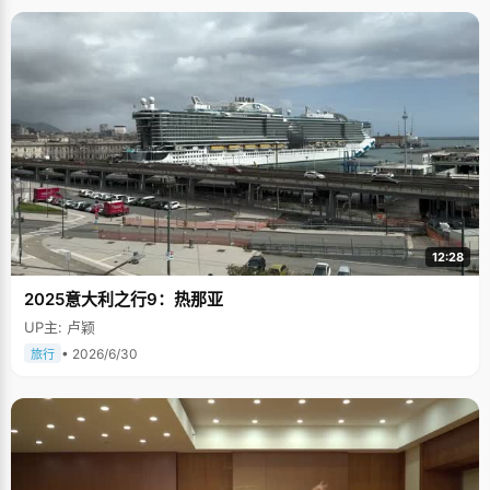
12:28
2025意大利之行9：热那亚
UP主: 卢颖
• 2026/6/30
旅行