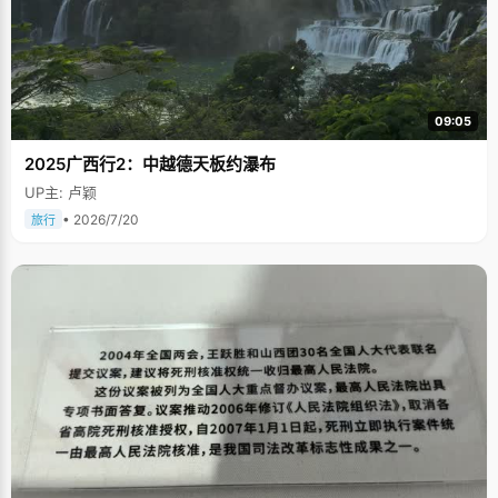
09:05
2025广西行2：中越德天板约瀑布
UP主: 卢颖
• 2026/7/20
旅行