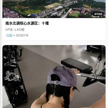
01:00
南水北调核心水源区：十堰
UP主: LAO胡
• 2026/7/6
公益