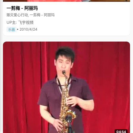
一剪梅 - 阿丽玛
赈灾爱心行动, 一剪梅 - 阿丽玛
UP主: 飞宇视频
• 2010/4/24
乐器
04:54