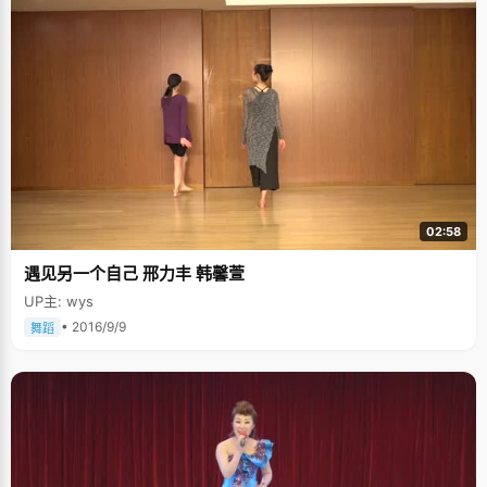
02:58
遇见另一个自己 邢力丰 韩馨萱
UP主: wys
• 2016/9/9
舞蹈