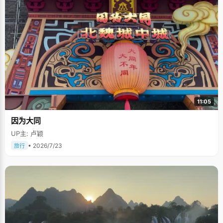
11:05
因为大同
UP主: 卢颖
• 2026/7/23
旅行