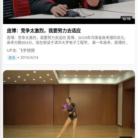
12:15
庞博：竞争太激烈，我要努力去适应
庞博：竞争太激烈，我要努力去适应 庞博，2009年河南省高考理科状元，
高考分数693分，现在就读于清华大学电子工程学。 第一年高考，庞博的目
标是北京科技大学，一向成绩优秀的他在临场发挥的时候犯下了自称为"脑
UP主: 飞宇视频
残"和"非脑残"的两个错误，这是90后的流行语，形容他两个错误最合适不
过："脑残"是指在考语文的时候，由于过分紧张的缘故，庞博犯下非常低级
• 2010/4/14
教育
的错误，竟然将答题卡上A和B卡顺序涂错了，最后语文成绩以惨淡悲剧收
场。"非脑残"则是指"希望越大，失望越大"，考前庞博一直就想着要考上北京
科技大学，过分清晰的目标和理想，在压力的作用下，使心态紧张和患得患
失，考试失利也就不可避免了。 庞博是个开朗的大男生，笑容灿烂，真诚，
他推了推鼻梁上的丝边眼镜，有些欣慰的说，"幸好，高考给了我一次改变错
误的机会"。 庞博有一句"名"言："给我勇气让我接受以前不可改变的，给我
力量让我去改变以后可以改变的"，这句话在无数次挫折和彷徨的时候，给庞
博以继续奋斗的动力。既然过去无法改变，那就索性选择忘记过去的不快，
用积极的态度来面对未来的学习和生活。 在高四复读的一年中，庞博变得淡
泊、诚恳起来。"高四那年我收获挺大的，"庞博说，"首先我知道了自己学习
中的缺点和不足，一点一点的来弥补。其次高考失利的心态因素，让我一直
没有定太明确的目标，只是都静下心来认真的查缺补漏，整个人变得平和了
很多"。因为这种谦虚和认真的态度，庞博的成绩在高四一年突飞猛进。庞博
的经历再次向我们证明了心态对于高考的重要性。 庞博说自己不是那种特聪
明的学生，也不是最最勤奋的那个，总结一下过去的学习经验，只有一个优
点，那就是清楚知道自己什么时候该做什么事情。 玩网游不是错误，错误的