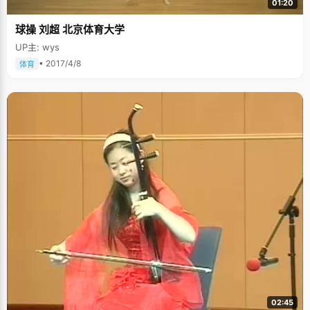
01:20
是玩得失控。高四的上半年，仗着之前还算扎实的基础和多一年学习经历的
优势，也为了发泄学习压力，庞博开始迷上网游，在坚持玩了一个月网游之
球操 刘超 北京体育大学
后，成绩出现了大幅下滑。庞博一下惊醒过来，还不等爸爸批评，就自己主
动的就将电脑中的游戏程序果断删除，在下半年的学习中，严厉的克制自
UP主: wys
己，甚至连电脑也不碰一下。 在庞博所在的学校里，有一种邪乎的传言，说
庞博对于学习达到了疯狂的地步，虽然这有点夸张，但多少反映出了庞博学
• 2017/4/8
体育
习的勤奋和努力。为了多学习一点，庞博每天早上5：30分准时起床背单
词。"刚开始起不来，后来我用了狠招，每天闹钟一响，我就使劲的将被子掀
开，冷空气钻进被窝，猛的冷一下脑子就清醒了"，庞博说，"竞争太激烈
了，没有办法改变现实，就只能努力的去适应了"。 庞博总结自己的学习经
验，那就是"弄清问懂"。"什么东西都不要一知半解，一定要弄清楚弄透彻，
看很多同学学习不太努力但是成绩很好，就是因为它们把知识弄得很清楚，
大概就是&lsquo;打破沙锅问到底&rsquo;吧。"
02:45