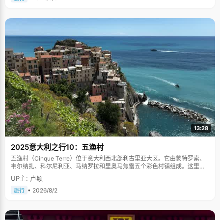
13:28
2025意大利之行10：五渔村
五渔村（Cinque Terre）位于意大利西北部利古里亚大区。它由蒙特罗索、
韦尔纳扎、科尔尼利亚、马纳罗拉和里奥马焦雷五个彩色村镇组成。这里依
山傍海，房屋色彩斑斓，1997年被列为世界文化遗产。
UP主: 卢颖
• 2026/8/2
旅行