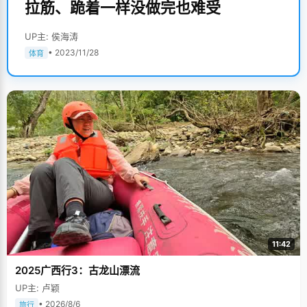
拉筋、跪着一样没做完也难受
UP主: 侯海涛
• 2023/11/28
体育
11:42
2025广西行3：古龙山漂流
UP主: 卢颖
• 2026/8/6
旅行