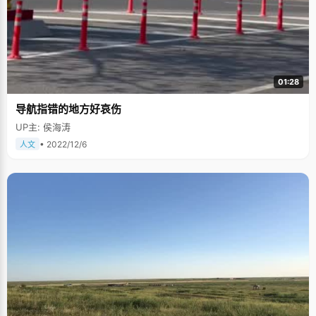
01:28
导航指错的地方好哀伤
UP主: 侯海涛
• 2022/12/6
人文