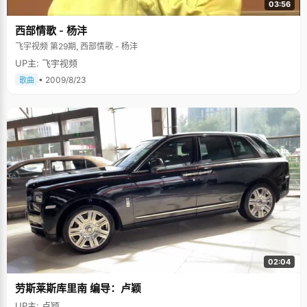
03:56
西部情歌 - 杨沣
飞宇视频 第29期, 西部情歌 - 杨沣
UP主: 飞宇视频
• 2009/8/23
歌曲
02:04
劳斯莱斯库里南 编导：卢颖
UP主: 卢颖