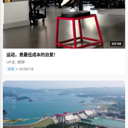
00:58
运动，是最低成本的自爱！
UP主: 婷婷
• 2026/7/8
体育