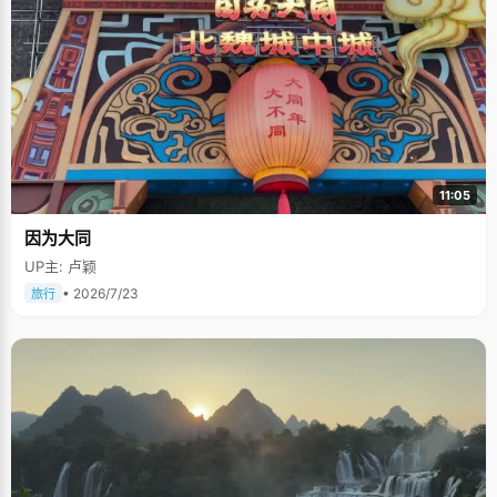
11:05
因为大同
UP主: 卢颖
• 2026/7/23
旅行