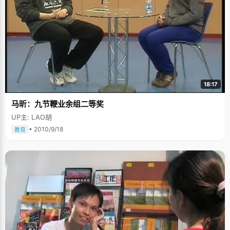
18:17
马昕：九节鞭业余组二等奖
UP主: LAO胡
• 2010/9/18
教育