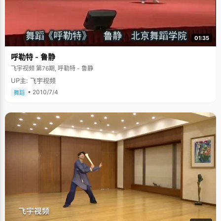
运，"每次想偷懒的时候，邢可都会想起那些孩子们，就会打足精神，珍惜现
在，珍惜北大给予自己的每一丝资源。
01:35
呼勒特 - 鲁静
飞宇视频 第76期, 呼勒特 - 鲁静
UP主: 飞宇视频
• 2010/7/4
舞蹈