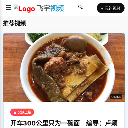
☰
飞宇
视频
🔍
+ 我的视频
推荐视频
05:46
🔥 火热上新
开车300公里只为一碗面 编导：卢颖