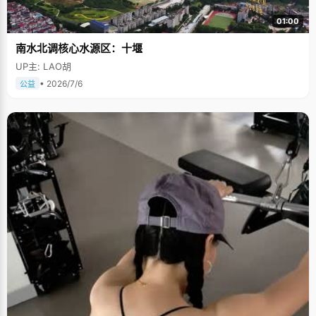
01:00
南水北调核心水源区：十堰
UP主: LAO胡
• 2026/7/6
公益