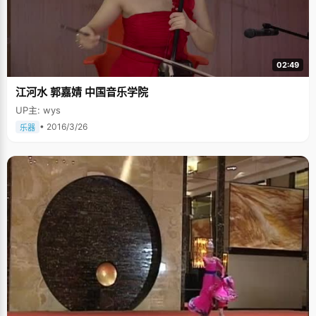
并没有显山露水的端倪，成绩平平，"小学时候50多名，中学时候10多名，
并不知道清华北大，偶尔一次考了第七，就想，只要再努力一点就有希望
了，后来又有一次突然考了个第三名，感觉就不一样了"，在一次次的进步
中，邢可树立起信心，"感觉自己是个北大清华的候选人。" 从高二开始，邢
可的成绩就一直很稳定，每次考试总考第二名，就差第一名的女孩几分或者
十几分。"她基础比我扎实，很多知识比我好，我考不过她，但是很服她，每
02:49
次考完都要跟她比，哪科比她差几分，"邢可说，"我们互相竞争，如果没有
她，我高中也不会这么努力了。"如今，女孩和邢可都考到了北大，邢可笑着
江河水 郭嘉婧 中国音乐学院
说："高考，她终于让了我一次。" 感谢物理老师 参加奥赛已经是现在学生们
走升学捷径的一种方式，高中的时候，邢可在犹豫选数学还是物理竞赛的时
UP主: wys
候，物理老师说："海南与内陆的数竞差别太大，物理相对要好一些"，于是
邢可选择了物理竞赛。在物理老师的帮助下，邢可在省物理竞赛中以全省第
• 2016/3/26
乐器
四名的成绩获得了全国竞赛的资格。当时，邢可放弃了所有学科，每天在家
学习物理，整整一个多月足不出户，"如果考好了，就可能被清华北大录
取。"可惜事与愿违，邢可在决赛中失利，一个多月的努力，希望的破灭，邢
可情绪低到谷底，"我把自己憋在宾馆里，好几天没出来，觉得整个世界都是
灰暗的。" 通过竞赛去清华北大的希望破灭，邢可曾经的信心也开始动
摇，"当时就想，上复旦也好，或者任选其他随便一所学校学校都行。"物理
老师及时的阻止了邢可的行为，认为这是一种自暴自弃的做法，并常常把邢
可叫到一边吃饭聊天。竞赛不成，还有高考呀，这也是一种证明自己的方
式。邢可非常感谢自己的物理老师，在关键时刻拉住了自己，没有他，也不
会有自己的高中。 支教生活让我震撼 比起高中的规律作息，大学生活异常的
忙碌，竞争也更激烈，尤其是理科生，每天有很多课要上，之后就一头扎进
实验室，画图做设计，常常通宵达旦。 去年暑假，邢可曾经去河北的一个小
山村学校支教。那是个很小很破的学校，几间破烂的校舍，纸糊的窗户纸挡
不住风雨的侵袭，歪斜陈旧的桌椅和一群打着补丁的孩子，设备缺乏，灯光
也不充足。"他们给了我们很多收获，更多的是震撼，每次想到还有这么一个
地方，还有那样一群人，那样一种贫困的生活，我就感觉自己是多么的幸