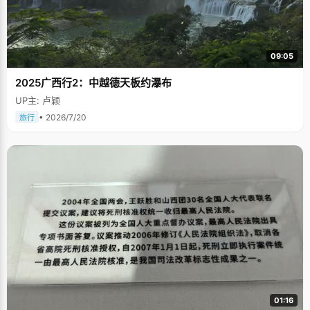
09:05
2025广西行2：中越德天板约瀑布
UP主: 卢颖
• 2026/7/20
旅行
01:16