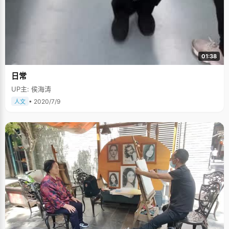
01:38
日常
UP主: 侯海涛
• 2020/7/9
人文