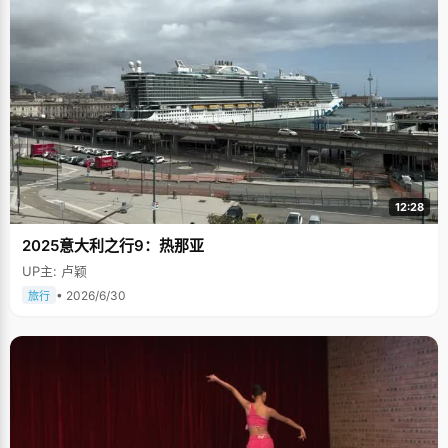
12:28
2025意大利之行9：热那亚
UP主: 卢颖
• 2026/6/30
旅行