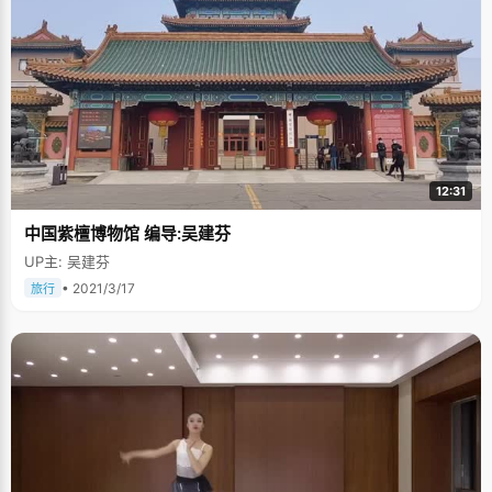
12:31
中国紫檀博物馆 编导:吴建芬
UP主: 吴建芬
• 2021/3/17
旅行