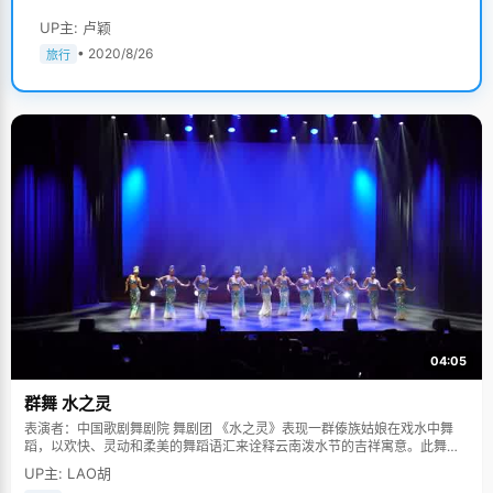
UP主: 卢颖
• 2020/8/26
旅行
04:05
群舞 水之灵
表演者：中国歌剧舞剧院 舞剧团 《水之灵》表现一群傣族姑娘在戏水中舞
蹈，以欢快、灵动和柔美的舞蹈语汇来诠释云南泼水节的吉祥寓意。此舞蹈
多次在中国人民大会堂及国际舞台上表演，一直得到赞誉其舞美，人美，寓
UP主: LAO胡
意美。。