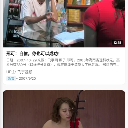
12:18
邢可：自信，你也可以成功！
日期：2007-10-29 来源：飞宇网 燕子 邢可，2005年海南省理科状元，高
考分数880分（以标准分计算），现在就读于清华大学建筑系。 邢可的夺
魁，再一次证明，上帝垂青的指不定是哪一个人，可能是我，可能是你，也
UP主: 飞宇视频
可能是她。接到校长的报喜电话，邢可直觉里认为是拨错了号码，两年来，
他还是第一次超过了同班的女孩。看着爸爸妈妈激动得睡不着觉的样子，邢
• 2007/9/20
教育
可感觉自己第一次做了让他们很骄傲的事情。 永远得不到肯定 邢可说，他最
佩服的人是妈妈，"在那个艰难的岁月，她凭着自己的能力考上了大专，并在
还未毕业之前就被她现在所在单位录取，并且至今一直热衷学习。"在众人眼
里，妈妈是个聪明能干的，高中状元之后，无数人都笑称，"邢可受到了他妈
的遗传呢"。因为妈妈的优秀，邢可从小就被异常严格的要求，"做完作业才
能出去玩，""其实还可以再考好一点！" 而且爸爸妈妈还会经常联系老师们，
随时掌握邢可的动态，并请他们特别的"照顾"邢可一些。邢可说自己挺怕父
母的，"不管成绩怎么好，他们都会很严厉的要求；不管怎样，他们似乎都不
满足，一直督促着我做得更好&hellip;&hellip;"当状元的消息传来的时候，邢
可第一次在爸妈脸上看到了满意和骄傲的神情。 有对手才有进步 邢可小时候