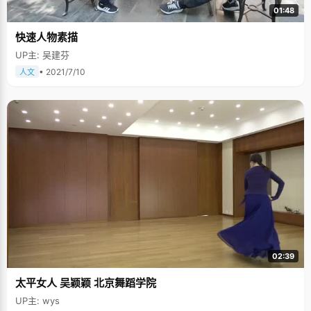
01:48
快速人物素描
UP主: 吴建芬
• 2021/7/10
人文
02:39
太平女人 吴颖颖 北京舞蹈学院
UP主: wys