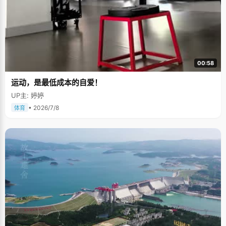
00:58
运动，是最低成本的自爱！
UP主: 婷婷
• 2026/7/8
体育