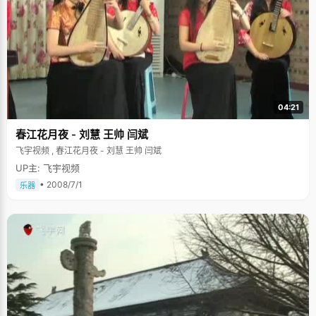
多学东西提高学习效率，而隋雁云则是为了一个好的睡眠提高学习效率。"我
对睡眠要求挺多的"，隋雁云有些脸红，"我开不了夜车，也不喜欢加班加
点，到时间了就得睡觉，否则上课肯定打瞌睡"。为了保证有充足的睡眠时
间，隋雁云只好努力的提高学习和考试的效率和能力，"我给每个内容都规定
时间，在这个时间内必须干完"，这也间接的提高了隋雁云的做事效率，可谓
是因祸得福。 隋雁云上课很少会准备笔记本，她把笔记都记在了课本上响应
知识点的空白处，复习的时候既方便查找详细知识，又减少了书包的重量和
翻课本的时间，可谓一举三得。 铁杆武侠迷 总觉得隋雁云身上有份豪气，她
颇带自得的说，"我可是铁杆的武侠迷"。隋雁云的武侠历程从高一开始，凤
04:21
歌的《昆仑》是敲门砖，"太好看了，连着好几个晚上我都在被窝打着手电
看，看到凌晨两三点。中午休息的时间也贡献了出来"。金庸的小说是武侠的
春江花月夜 - 刘慧 王帅 闫斌
经典，还有梁羽生、黄易的小说，都不能放过。有一段时间，因为太痴迷武
侠，隋雁云整个心思都放在武侠的世界里，上课的时候会幻想武侠故事，数
飞宇视频 , 春江花月夜 - 刘慧 王帅 闫斌
学课本上写满了小说里的各种诗词，成绩跟着一路走低。班主任发现不对
UP主: 飞宇视频
劲，找隋雁云单独谈了几次，在思想上做了很多工作，武侠情结没遏制住，
但也让隋雁云及时的刹住了脚。为了控制看武侠的时间，她把看武侠小说当
• 2008/7/1
乐器
成是一种奖励，每次作业完成的，考试考好了，就允许自己多看一会，每次
能看几个章节都划分了出来。"高考前一个月，我给自己的电子辞典的武侠小
说都设置了密码，并发誓说&lsquo;如果进去了会倒霉等等&rsquo;，"隋雁云
为了自控想了不少招儿，"后来实在不行，我干脆不带电子辞典了，必要时跟
别的同学借用"。所谓眼不见，心不烦，隋雁云全身心的投入到学习中完成了
高考前最后的冲刺。 高考之前，隋雁云没敢想清华，但是为了看祖国六十周
年国庆大阅兵，她想着要考个北京的大学。"同学们都问我，你是不是要考状
元，我都不敢说"，隋雁云幽默的说，"其实我心里也想，只是我总对自己说
&lsquo;不要说，不要说，不然就不准了&rsquo;。" 填报志愿时，隋雁云觉得
建筑很好玩，"不就是盖房子嘛"，结果到清华后发现根本不是这回事儿，"原
来是教别人盖房子"。建筑是门很有艺术的学科，隋雁云的艺术基础比较薄
弱，绘画课总被老师批评，隋雁云一脸的无奈，"长征的路才刚刚开始，同志