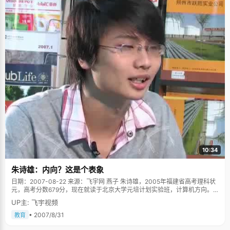
10:34
朱诗雄：内向？这是个表象
日期：2007-08-22 来源：飞宇网 燕子 朱诗雄，2005年福建省高考理科状
元，高考分数679分，现在就读于北京大学元培计划实验班，计算机方向。
朱诗雄给人的第一感觉是温文儒雅，而且亲切礼貌的，打招呼、说话都是面
UP主: 飞宇视频
带微笑，温温柔柔，不明就里的人准会把他归为中文系、历史系一类的高材
生，绝对不会往理科上靠，当然，这绝对是错觉。他有内向、腼腆的表面特
• 2007/8/31
教育
征，私下也有不羁的性格，让人不禁佩服朱诗雄的爸爸，给儿子取名字太名