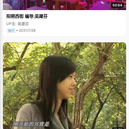
02:04
阳朔西街 编导:吴建芬
UP主: 吴建芬
• 2021/7/28
旅行