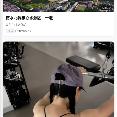
01:00
南水北调核心水源区：十堰
UP主: LAO胡
• 2026/7/6
公益