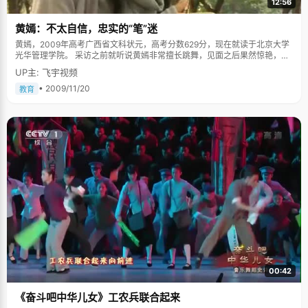
12:56
黄嫣：不太自信，忠实的“笔”迷
黄嫣，2009年高考广西省文科状元，高考分数629分，现在就读于北京大学
光华管理学院。 采访之前就听说黄嫣非常擅长跳舞，见面之后果然惊艳，一
米六五的个头，匀称的体态，白皙的皮肤，有淡淡的艺术气质。她坐在那里
UP主: 飞宇视频
非常的沉静，跟人谈话的非常专注，会很认真的听，然后低眉思索片刻，认
真的回答。 从小就是个自卑的孩子 黄嫣从小就有些莫名的自卑和不自信，对
• 2009/11/20
教育
事情从不敢报太大的期望，老觉得自己能力不够，尤其是每次考试之前，她
就会很悲观。尽管黄嫣的学习一直都非常优秀，总拿第一，但是高考之前，
她还是做好了最坏的打算，如果考不上北大的话就去上广西大学，"我对考试
有一种悲观情绪，"黄嫣说，"我对自己一点都不自信，更怕让老师和学校失
望。" 教历史的罗老师非常了解和关心黄嫣，他常帮黄嫣调整心态，而对黄嫣
的这种悲观情绪有自己的看法："黄嫣是那种没有退路了就会全力以赴的人，
这次高考她背水一战，肯定没问题。"高考之前，罗老师还给黄嫣赋诗《念奴
娇》一首，以示鼓励："时光飞逝，转眼间，又是高考六月，不可逃避，须面
对，连场苦战厮杀，血流成河，尸横遍野，正当王中王。遥想二中当年，四
海归顺矣，雄姿引发，勃然而兴，至如今，须靠嫣等学子，怎可选择，必破
众强敌，遇神杀神，遇佛杀佛，不负母校重托。"罗老师的诗幽默风趣，让黄
嫣的情绪稍微轻松了一些。 不自信让黄嫣对自己的要求更多了，既没有采取
自暴自弃的态度，也没有停止去尝试着进步和改变，而是更积极的面对和争
取，"老感觉不自信，所以就老想着多努力一点，多学一点"，黄嫣说，"每次
都进步一点点就很开心了。"谦虚而又自然。 历史老师的话成了现实，黄嫣捧
回了状元的桂冠，尽管刚考完的那天她悲观的哭了好几个小时。如今当了状
00:42
元，黄嫣依然是不自信的，尤其到了北大，她有些怯怯的说，"北大精英太多
了，我想得更加努力才不会落下太多吧"。 在细节上下功夫 如果你拿一本历
《奋斗吧中华儿女》工农兵联合起来
史课本，翻到某一页给黄嫣出题，她会将页面上的大概内容准确无误的告诉