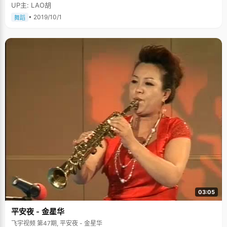
你，包括页脚的小注释。曾经一个讨教经验的小师妹不可思议的说："这么细
UP主: LAO胡
又偏的内容，都要记下来呀？"黄嫣严肃的回答："你不能保证高考就不考这
些内容吧。" 黄嫣说，自己不算勤奋，也不算聪明，唯一的优点就是注重细
• 2019/10/1
舞蹈
节，只要是课本上出现的知识，都会认真咀嚼，思考，吸收。所以，遇到一
些生僻题目的时候，她总能得分。 "记笔记确实很重要"，黄嫣的另外一个秘
笈就是记笔记，"以前都把笔记记在课本上，高三开始才用专门的本子，这一
记笔才发现，原来记笔记有那么多的好处，不但可以将老师的重点难点归纳
出来，一边思考一边加入自己的体会和心得，会让学习内容更深刻，效率更
高"。尝到甜头后的黄嫣将以前所有记在课本上的笔记都认真的整理到专门的
笔记本上，"有笔记会比较安心，也便于复习。" 会学又会玩，是忠实
的"笔"迷 在大多数老师的眼中，黄嫣是个又会玩又会学习的学生，她爱打
扮，爱逛街，喜欢上网听歌，聊天，擅长各种舞蹈的学习和表演，在学校的
各大文娱活动中表现突出。暑假里将《仙剑奇侠传》、《剑侠情缘》、《轩
辕剑》等经典游戏玩得很顺溜。在"快乐女生"最火热的05年，黄嫣跟许多青
春活力的学生们一样，热衷于对偶像的热爱。她是忠实的周笔畅歌迷，因为
活动积极，表现出色，被提拔为"笔"迷粉丝团的骨干，在决赛前期，组织大
家上街去拉票。"追李宇春的票数追得很辛苦，我每天都在家上网投票，关注
比赛情况，"黄嫣说着就笑开了，"有一天因为网络不通畅，我在家闹脾气，
哭鼻子，"为此，黄嫣还跟劝说自己的爸爸闹了回别扭。 黄嫣的高中生活过得
生机盎然，充实而又丰富。来到大学这个更加宽阔的大舞台，黄嫣有了很多
的期望和计划，希望她在人生的第二条跑道上仍能一路稳步前行。
03:05
平安夜 - 金星华
飞宇视频 第47期, 平安夜 - 金星华