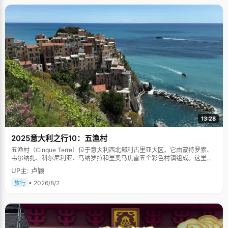
13:28
2025意大利之行10：五渔村
五渔村（Cinque Terre）位于意大利西北部利古里亚大区。它由蒙特罗索、
韦尔纳扎、科尔尼利亚、马纳罗拉和里奥马焦雷五个彩色村镇组成。这里依
山傍海，房屋色彩斑斓，1997年被列为世界文化遗产。
UP主: 卢颖
• 2026/8/2
旅行