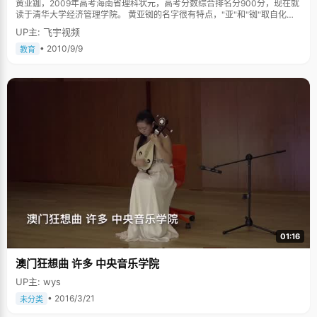
黄亚鉫，2009年高考海南省理科状元，高考分数综合排名分900分，现在就
读于清华大学经济管理学院。 黄亚铷的名字很有特点，"亚"和"铷"取自化学
元素周期表中的"氩"和"铷"，后来教化学的爸妈觉得，"氩"有气不好，就把上
UP主: 飞宇视频
边的偏旁去掉了，最后定名"亚铷"。黄亚铷每次与人见面的时候，总是免不
了要介绍一下自己的新名字来历，她嘿嘿笑着说，"十几年了，这几乎成了我
• 2010/9/9
教育
的开场白了"。 小时候很调皮 站在面前的黄亚铷齐肩的头发，白衬衣，牛仔
裤，说话的时候很温柔，可这是后来的事情，在很小的时候，黄亚铷也曾经
让老师们头疼不已。"小学一二年级的时候特别调皮，老迟到，上课喜欢说
话，经常被老师抓住罚站"，黄亚铷掩着嘴，为自己曾经的"光辉"经历笑得很
开心。 黄亚铷从小就对自然非常感兴趣，生物也学得很好，每次跟着妈妈出
门散步，见到路边的植物，总会问妈妈"这个是什么？有什么特性？"她的生
物和自然比起其他科目优势很明显，"自然课老师从来不罚我站，所以成绩比
较好"，黄亚铷笑得更灿烂了，"后来懂事了，慢慢的比较乖了，从四年级开
始收敛，整体成绩才慢慢好起来"。 从来不让父母操心 黄亚铷的爸爸妈妈虽
然是老师，但是他们的工作都很忙，几乎没有时间管黄亚铷的学习，所有的
事情只有靠黄亚铷自己独立完成，还好，她在学习上比较自觉，能够很好的
管理自己，自小学四年级开始，她的成绩总是班级一二名，让父母很放心。
黄亚铷的爸爸在一次采访中曾经内疚道："唯一让我感到不满意的就是孩子和
我们沟通太少，她太独立了，事事都不让人操心，总是什么事情都做得很
好。" 中考的时候，黄亚铷本有考取其他重点高中的机会，但她都放弃了，选
择了爸妈所在的海南省科园学校，"爸妈虽然没教过我，但是他们会让我吃得
01:16
很好，一星期可以有一顿骨头汤，还有炖鸡什么的"，黄亚铷性格就是如此的
乐观，总会往好的地方想，在班级里，总给人一种没有烦恼的印象。 以快制
澳门狂想曲 许多 中央音乐学院
胜 提到学习，上课认真听讲，课后认真作业，在这次常规的学习习惯以外，
黄亚铷自我总结的优点就是"以快制胜"。 在所有老师的眼中，黄亚铷的学习
UP主: wys
能力很强，老师讲的东西她总是很快就记住了，而且做题速度特别快，其他
同学两小时的题量，她不到一小时就做完了。"这是小时候逼出来的，" 黄亚
• 2016/3/21
未分类
铷吐了吐舌头，"小时候每天要做完作业才能玩，我就拼命的赶速度，这样可