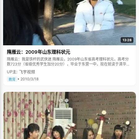
13:28
隋雁云：2009年山东理科状元
隋雁云：我是铁杆的武侠迷 隋雁云，2009年山东省高考理科状元，高考分
数723分（省级优秀学生加分20分），毕业于东营一中，现在就读于清华大
学建筑学。 隋雁云的性格很有清华女生的特点，性格直快，不拘小节，带着
UP主: 飞宇视频
份豪气的感觉，一脸的笑容掩不住的真诚，让人舒服。 不做重复的题 上过房
顶，爬过树，挖过土豆，打过架，隋雁云脸上泛起红晕，"男孩子喜欢干的我
• 2010/3/18
教育
都干了，反正就是挺调皮的，不过学习上还是很让父母放心的，成绩一直都
不错"。 隋雁云的爸妈从来不监督女儿做作业，一次偶然翻看女儿的练习题，
发现很多题都很相似，于是，就开始给隋雁云"筛题"，每个知识点的题只要
做一道就行了，把省下来的时间拿去学点别的东西或者练习不熟悉的题，所
以经常看到隋雁云的练习册上有很多空白。为避免女儿被罚，爸爸妈妈特意
找老师做了解释，而隋雁云一直保持优秀的成绩也让老师放心，任其自己安
排学习计划。 小学五年级毕业的那个暑假，隋雁云的爸爸妈妈觉得小学六年
对女儿来说几乎没什么用，浪费一年的时间不划算，于是借了小学六年级和
初中一年级的课本回来，让女儿自学，隋雁云对自己的自学能力挺有自信
的，"整个暑假我就呆着家里看书，开学跟着转学生一起参加入学考试，语文
还考了80多，还挺不错的"，于是隋雁云从五年级直接跳到了初二，今年她才
17岁。 提高效率为了好睡眠 听说过因为学生工作提高学校效率，听说过为了