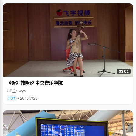
副其实了，"诗"、"雄"，动静兼备。 据朱诗雄自己阐述，他小时候确实很内
向，平时放学后就乖乖回家，很少出去玩，"老老实实"的在家里呆着，做作
业、看书、打牌、跟爸爸下象棋。回忆童年，朱诗雄感觉特别轻松愉快，虽
然爸爸妈妈都是老师，但他们对孩子的教育没有显得特别的迫切，除了在必
要的时候给他加几道算术题以外，从来不强迫朱诗雄学什么："看我自己兴趣
而定了。妈妈曾经试着教我钢琴，因为弹得实在太难听了，就放弃了，"朱诗
雄调侃自己说："琴棋书画，我就只会下棋，幸好还学会了一样。" 一般人都
认为，往往聪明的孩子总是不那么乖巧的，常常会有不规矩的行为，我认为
朱诗雄应该属于上述一类，因为他虽然有着乖巧的外表，但从小就时常会有
着些不乖巧的行为，至少不能算是循规蹈矩。小时候偷农民地瓜，偷摘学校
芒果一类暂且不提，初中当班长的时候也不老实："我上课喜欢讲话，会拉着
前后左右的同学一起说，因为我学习好吧，老师很少批评我，总是批评周围
同学，或者给我调座位，大概调了四五次座位，结果还是一样。"说起来，朱
诗雄还有些愧疚，"冤枉了不少同学呀。" 紧张的高中阶段，朱诗雄有时候会
逃自习课去打乒乓球或者去网吧玩游戏，不过之前他都会跟老师打电话声明
03:02
一下"我今天不想去上课了。"高中压力大，适当的放松也能得到老师们的谅
解。朱诗雄最擅长的游戏是CS和泡泡堂，周末的时候，他就跟同学们组队与
《诉》韩明汐 中央音乐学院
隔壁班5V5，泡泡堂的水平达到了没有班级敢来挑战的成程度。 说到游戏，
朱诗雄学习计算机或多或少与之有些关系，他对计算机的兴趣也是从玩游戏
UP主: wys
培养起来的："初中的时候，玩的游戏多了就想着自己也做游戏吧，于是就开
始自学编程，自己跑去书店买了很多书回来看，有什么问题就去找计算机老
• 2015/7/26
乐器
师请教"。爸爸妈妈认为，只要不影响学习，多学些东西总是好的，所以也不
过问朱诗雄的这份狂热。"当时还真做出了几个小游戏，比如有个大球蹦来蹦
去的那种"。因为这份爱好，朱诗雄被老师看中去参加计算机竞赛，并获得了
晋江市的第一名。此外，朱诗雄还有很多值得一提的荣誉，全国物理竞赛二
等奖，作文竞赛晋江第一名，希望杯全国数学竞赛二等奖。 朱诗雄的名校梦
想持续了两年，第一年，由于过度紧张，发挥失误，在强项科目数学上失利
30分，遗憾落榜，当时填志愿的时候，朱诗雄只填了复旦大学一个志愿，并