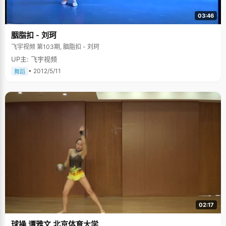
03:46
胭脂扣 - 刘珂
飞宇视频 第103期, 胭脂扣 - 刘珂
UP主: 飞宇视频
• 2012/5/11
舞蹈
02:17
球操 谭雅文 北京体育大学