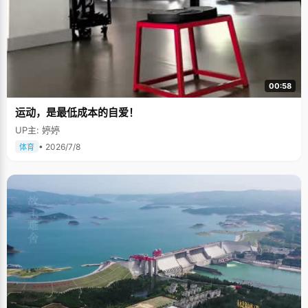
00:58
运动，是最低成本的自爱！
UP主: 婷婷
• 2026/7/8
体育