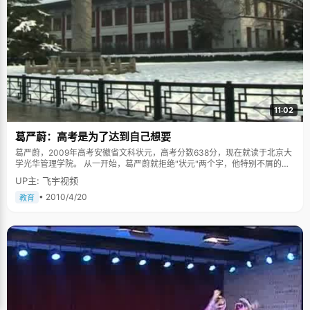
还要努力呀"，说完自我勉励的笑开了。
11:02
葛严蔚：高考是为了达到自己想要
葛严蔚，2009年高考安徽省文科状元，高考分数638分，现在就读于北京大
学光华管理学院。 从一开始，葛严蔚就拒绝"状元"两个字，他特别不屑的
说，高中有无数次的考试，最后一次刚好拿了第一，就被称作"状元"，对于
UP主: 飞宇视频
班上其他优秀的，实力很强的同学来说，有点不公平。他态度很认真，严肃
到气氛压抑。 瘦，酷，是所有人对于葛严蔚的感觉。他个性张扬，属于典型
• 2010/4/20
教育
的90后男孩，毫不掩饰自己对于事物不同的观点，也是第一个很直接的说自
己讨厌读书的状元。"高考完之后，我把所有的书都卖掉了，有一部分送人
了。对我来说，读书没有乐趣，我是自我强迫的去学"，葛严蔚说，"并不是
每个人都喜欢读书，但我清楚现实，知道自己要什么，只能顺应这个事实。"
葛严蔚性格内向，安静，从小喜欢看书，别的小朋友都在外玩耍，他可以呆
在家里看上一整天。小时候，葛严蔚跟着妈妈去朋友家串门，大人们在一起
聊天，他就在一旁痴迷的看书，一言不发。妈妈走的时候再把他叫上。在葛
妈妈的眼中，儿子从小就比较早熟，很有自己的想法并积极付诸实践。小学
时喜欢古书，年仅9岁就对《本草纲目》感兴趣，兴致勃勃地读完了全书。后
来又看《资本论》， 得出了"男人是生产力"的结论，并就此和妈妈展开辩