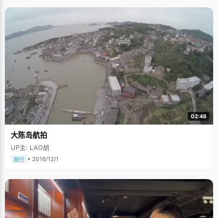
以多点时间玩，玩的时候也不会惦记，心里比较踏实"。尽管如此说，"快"也
让黄亚铷在学习上受益很多。 黄亚铷还有个习惯，不做重复的题，每次做完
老师布置的作业，还空闲很多时间，她就会自己找一些额外的题来做，因此
她的练习本总比其他同学多。 关于未来，黄亚铷的想法很成熟，在她的未来
蓝图中，是这样计划的：毕业后，我想去国家金融机构，或者国家机关，为
国家金融体制的完善做点贡献。现在，黄亚铷加入了学校的金融协会，经常
参加各种交流活动，注意培养自己各方面能力，希望毕业后能够很快的投入
工作中去。
02:48
大陈岛航拍
UP主: LAO胡
• 2016/12/1
旅行