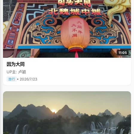
11:05
因为大同
UP主: 卢颖
• 2026/7/23
旅行