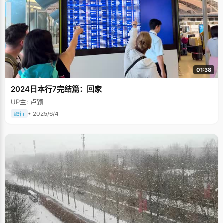
做好了复读的打算。第二年，他终于以679分的好成绩如愿进入北大，实现
梦想，并不在于时间的长短。朱诗雄高中状元以后，引起晋江市的一片哗
然，在此之前，还从未出现过高考状元呢，朱诗雄也算是首开记录的人，清
华、北大也次年里，也开始给这个学校分配自主招生名额了。 现在想起来，
高中时候那些忙碌难熬的日子已经不算什么了，因为在北大的生活更累，朱
诗雄说，"北大里人才济济，尤其是学计算机的人，课本以外要学的更多，实
践经验更重要，"所以，在北大的日子里，朱诗雄依然是忙忙碌碌，早起晚
归，不在实验室，就在去实验室的路上&hellip;&hellip; 编后语： 这里要插上
一句，那就是唯物辩证法，每一样新事物都有两面性，关键就在于看待他的
01:38
人是如何理解的。游戏，可以害人，可以助人，愚钝的人沉迷其中，不思进
取，比如很多迷途的青少年；聪明的人借以缓解压力，学习英语，或者升华
2024日本行7完结篇：回家
到更高层次，比如文章主人公朱诗雄。所以，我们不要一味的去批判什么、
推翻什么，如何审视取益才是关键，说不定坏的事物也能起到好的效果，你
UP主: 卢颖
说呢？
• 2025/6/4
旅行