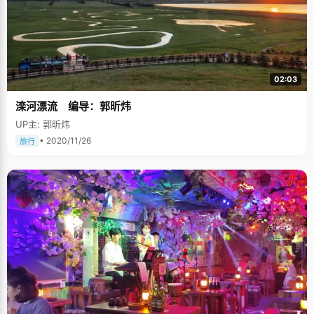
02:03
滦河漂流 编导：郭昕炜
UP主: 郭昕炜
• 2020/11/26
旅行