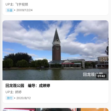
UP主: 飞宇视频
• 2009/12/24
乐器
01:42
回龙观公园 编导：成婷婷
UP主: 婷婷
• 2020/8/12
旅行