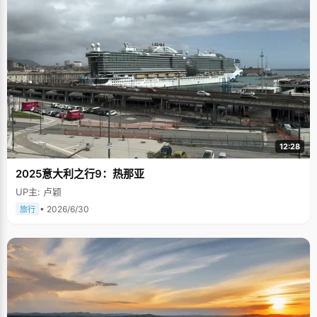
12:28
2025意大利之行9：热那亚
UP主: 卢颖
• 2026/6/30
旅行