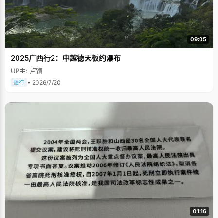
09:05
2025广西行2：中越德天板约瀑布
UP主: 卢颖
• 2026/7/20
旅行
01:16