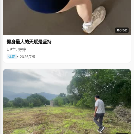
00:52
健身最大的天赋是坚持
UP主: 婷婷
• 2026/7/5
体育