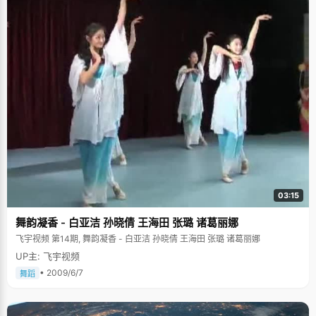
03:15
舞韵凝香 - 白亚洁 孙晓倩 王海田 张璐 诸葛丽娜
飞宇视频 第14期, 舞韵凝香 - 白亚洁 孙晓倩 王海田 张璐 诸葛丽娜
UP主: 飞宇视频
• 2009/6/7
舞蹈