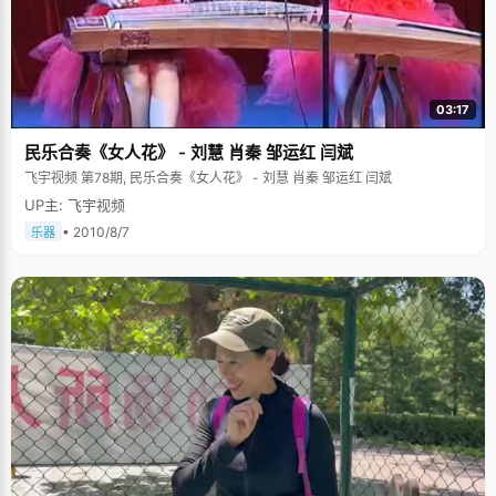
03:17
民乐合奏《女人花》 - 刘慧 肖秦 邹运红 闫斌
飞宇视频 第78期, 民乐合奏《女人花》 - 刘慧 肖秦 邹运红 闫斌
UP主: 飞宇视频
• 2010/8/7
乐器