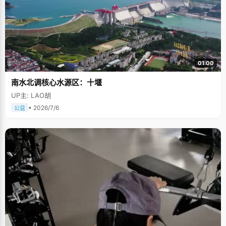
01:00
南水北调核心水源区：十堰
UP主: LAO胡
• 2026/7/6
公益