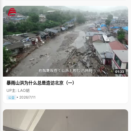
01:33
暴雨山洪为什么总是造访北京（一）
UP主: LAO胡
• 2026/7/11
公益