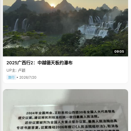
09:05
2025广西行2：中越德天板约瀑布
UP主: 卢颖
• 2026/7/20
旅行