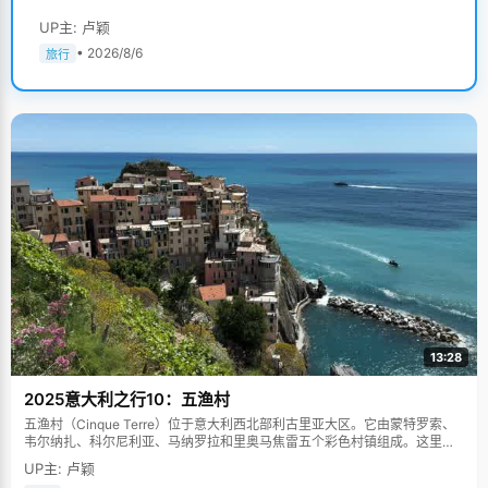
UP主: 卢颖
• 2026/8/6
旅行
13:28
2025意大利之行10：五渔村
五渔村（Cinque Terre）位于意大利西北部利古里亚大区。它由蒙特罗索、
韦尔纳扎、科尔尼利亚、马纳罗拉和里奥马焦雷五个彩色村镇组成。这里依
山傍海，房屋色彩斑斓，1997年被列为世界文化遗产。
UP主: 卢颖