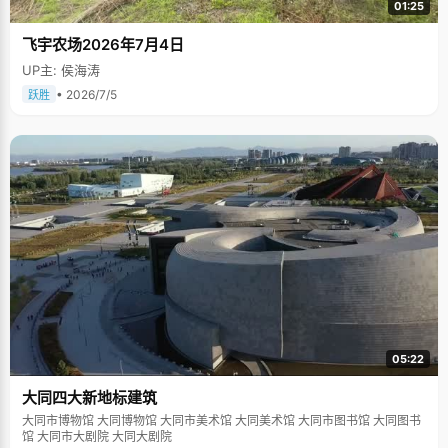
01:25
飞宇农场2026年7月4日
UP主: 侯海涛
• 2026/7/5
跃胜
05:22
大同四大新地标建筑
大同市博物馆 大同博物馆 大同市美术馆 大同美术馆 大同市图书馆 大同图书
馆 大同市大剧院 大同大剧院