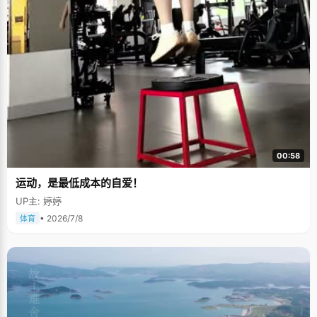
00:58
运动，是最低成本的自爱！
UP主: 婷婷
• 2026/7/8
体育