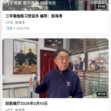
01:49
三年瑜伽练习受益多 编导：侯海涛
UP主: 侯海涛
• 2022/7/9
体育
01:13
跃胜展厅2026年3月10日
UP主: 侯海涛