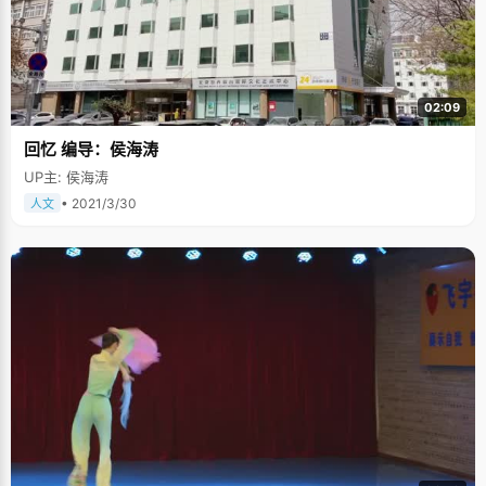
02:09
回忆 编导：侯海涛
UP主: 侯海涛
• 2021/3/30
人文