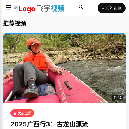
☰
飞宇
视频
🔍
+ 我的视频
推荐视频
11:42
🔥 火热上新
2025广西行3：古龙山漂流