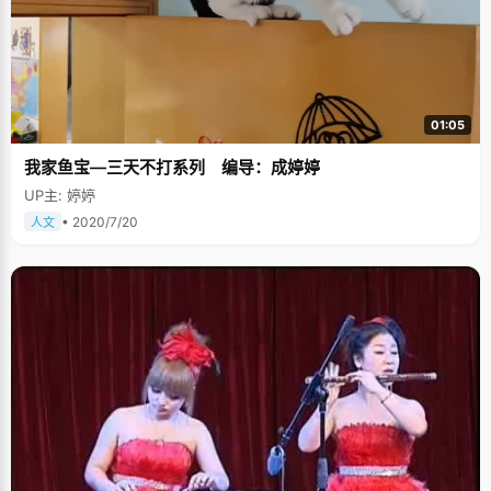
01:05
我家鱼宝—三天不打系列 编导：成婷婷
UP主: 婷婷
• 2020/7/20
人文