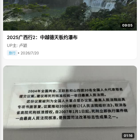
09:05
2025广西行2：中越德天板约瀑布
UP主: 卢颖
• 2026/7/20
旅行
01:16