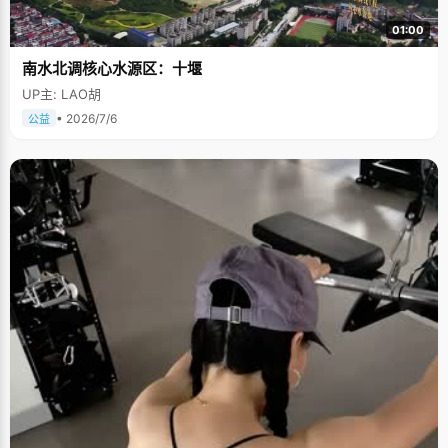
01:00
南水北调核心水源区：十堰
UP主: LAO胡
• 2026/7/6
公益