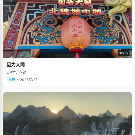
11:05
因为大同
UP主: 卢颖
• 2026/7/23
旅行