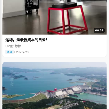
00:58
运动，是最低成本的自爱！
UP主: 婷婷
• 2026/7/8
体育