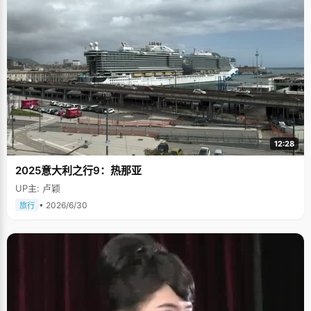
12:28
2025意大利之行9：热那亚
UP主: 卢颖
• 2026/6/30
旅行