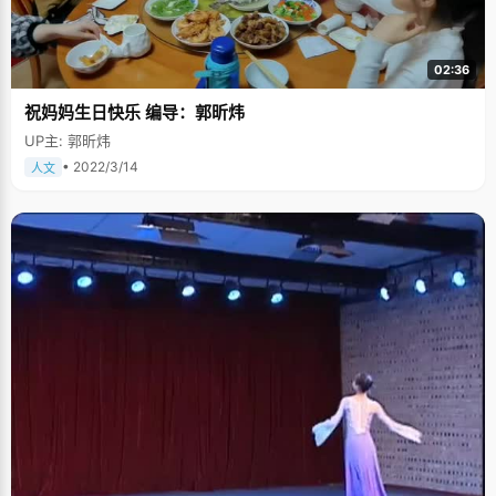
02:36
祝妈妈生日快乐 编导：郭昕炜
UP主: 郭昕炜
• 2022/3/14
人文