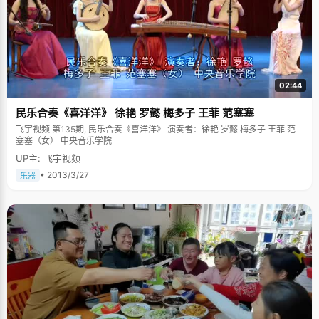
02:44
民乐合奏《喜洋洋》 徐艳 罗懿 梅多子 王菲 范塞塞
飞宇视频 第135期, 民乐合奏《喜洋洋》 演奏者：徐艳 罗懿 梅多子 王菲 范
塞塞（女） 中央音乐学院
UP主: 飞宇视频
• 2013/3/27
乐器