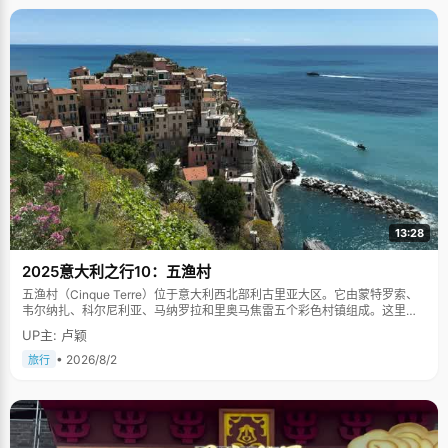
13:28
2025意大利之行10：五渔村
五渔村（Cinque Terre）位于意大利西北部利古里亚大区。它由蒙特罗索、
韦尔纳扎、科尔尼利亚、马纳罗拉和里奥马焦雷五个彩色村镇组成。这里依
山傍海，房屋色彩斑斓，1997年被列为世界文化遗产。
UP主: 卢颖
• 2026/8/2
旅行