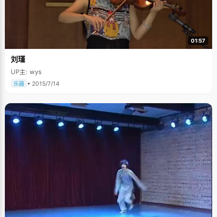
01:57
刘瑾
UP主: wys
• 2015/7/14
乐器