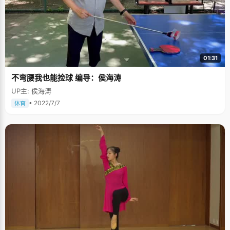
01:31
不弯腰我也能捡球 编导：侯海涛
UP主: 侯海涛
• 2022/7/7
体育