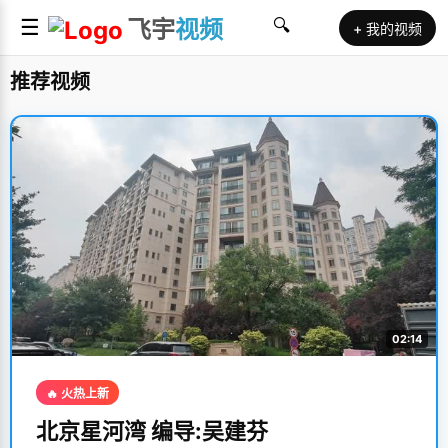
☰
飞宇
视频
🔍
+ 我的视频
推荐视频
02:14
🔥 火热上新
北京星河湾 编导:吴建芬