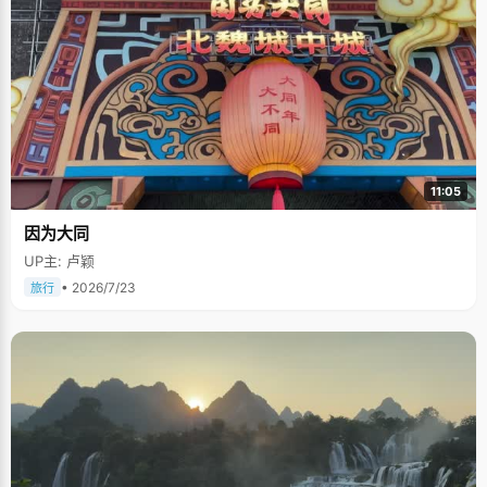
11:05
因为大同
UP主: 卢颖
• 2026/7/23
旅行