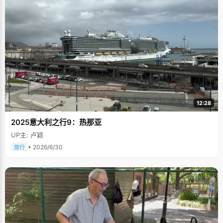
12:28
2025意大利之行9：热那亚
UP主: 卢颖
• 2026/6/30
旅行