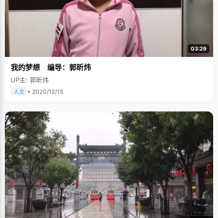
03:29
我的梦想 编导：郭昕炜
UP主: 郭昕炜
• 2020/12/15
人文