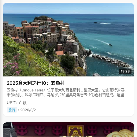
13:28
2025意大利之行10：五渔村
五渔村（Cinque Terre）位于意大利西北部利古里亚大区。它由蒙特罗索、
韦尔纳扎、科尔尼利亚、马纳罗拉和里奥马焦雷五个彩色村镇组成。这里依
山傍海，房屋色彩斑斓，1997年被列为世界文化遗产。
UP主: 卢颖
• 2026/8/2
旅行