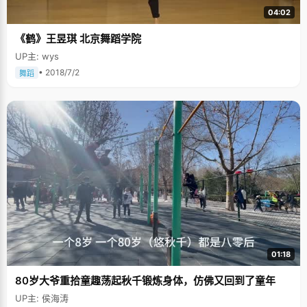
04:02
《鹤》王昱琪 北京舞蹈学院
UP主: wys
• 2018/7/2
舞蹈
01:18
80岁大爷重拾童趣荡起秋千锻炼身体，仿佛又回到了童年
UP主: 侯海涛