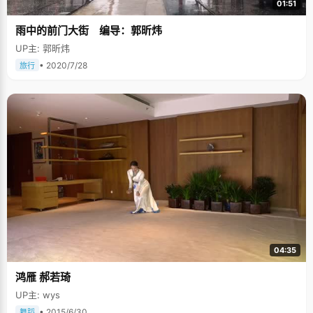
01:51
雨中的前门大街 编导：郭昕炜
UP主: 郭昕炜
• 2020/7/28
旅行
04:35
鸿雁 郝若琦
UP主: wys
• 2015/6/30
舞蹈