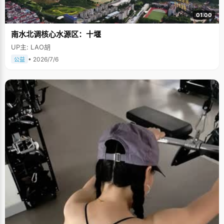
01:00
南水北调核心水源区：十堰
UP主: LAO胡
• 2026/7/6
公益