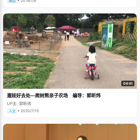
• 2018/1/8
舞蹈
04:41
遛娃好去处—爬树熊亲子农场 编导：郭昕炜
UP主: 郭昕炜
• 2020/7/15
人文