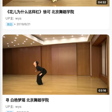
04:32
的是，每一个知识点一定要弄懂。高中三年，李冉一直坐在第一排，有问题
立马就问老师，一直问到会为止。因为经常提问，李冉跟老师们交流的机会
《花儿为什么这样红》徐可 北京舞蹈学院
更多了，间接的上了不少免费的小课。李冉笑嘻嘻的说，"打破沙锅问到底说
的就是我了"。 李冉还有一个特长，那就是"快"。她喜欢高效率，走路快，吃
UP主: wys
饭快，做题也比别人快一些。比较简单的数学卷，她经常半个多小时就做完
了，而且做完了还能检查一遍。这次高考，她的数学卷检查了两次，英语卷
• 2019/6/21
舞蹈
不到一小时就交卷了。正因为快，她"省"出了很多时间去干自己喜欢的事
情，比如看小说。 班级活跃分子 李冉开朗豪爽的性格在同学中人缘很好，从
初中开始，她就连续六年被同学推荐当班长。她也没辜负大家的期望，各项
任务游刃有余，完成得很出色，得到了同学和老师的一致好评。 搞好班级工
作的同时，李冉还积极参与各种校内外的活动。在学校承办的英语比赛中，
外形靓丽，英语出色的李冉和一个外教合作主持，录播的节目在太原电视台
播出，反响很不错。高考之后，李冉和几位同学一起去帮助一些汶川的小朋
友补习英语，尽自己的一份力。 未来的计划很美好 至今，李冉还是不太敢相
信状元这个事情，不过真切的站在北京大学的校园里，李冉顾不上去回想，
早已经做好了四年的打算："这么好的环境，这么好的平台，得好好利用"。
李冉是理科生，所以往专业方面再学深入一些，锻炼思维能力。所以在分科
的时候，李冉会选择数学。"如果有机会，我想出国走走，扩宽自己的眼界，
就像我从山西到北京一样，上了一个新的大平台"。
03:16
寻 白杨梦瑶 北京舞蹈学院
UP主: wys