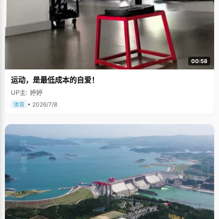
00:58
运动，是最低成本的自爱！
UP主: 婷婷
• 2026/7/8
体育