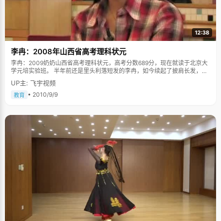
12:38
李冉：2008年山西省高考理科状元
李冉：2009奶奶山西省高考理科状元，高考分数689分，现在就读于北京大
学元培实验班。 半年前还是里头利落短发的李冉，如今续起了披肩长发，出
落得愈发的清秀。她说，当了好几年的假小子了，在大学里，要学会女孩子
UP主: 飞宇视频
一点。但是说话的时候，大大咧咧的样子一如既往豪爽的性格，让人喜欢。
好好学习是自己的事情 李冉生活在一个轻松、温馨的家庭氛围中，爸爸妈妈
• 2010/9/9
教育
幽默、乐观的性格感染了李冉，一家人时常一起讨论事情，一起出去玩。李
冉是个叠纸飞机的好手，"这是跟爸爸学的，他还教过我很多手工，高中的时
候，一下课，我课桌上就堆满各种手工纸品"。 "我小时候成绩其实不是很
好，爸爸妈妈也不太督促"，李冉说，"但是他们会对我说，学习好是你自己
的事情，自己要对自己负责"。初中以前，李冉是边玩边学，成绩一直不好不
坏。从初中开始，李冉开始真正意识到"对自己负责"的含义，一概以往淘气
爱玩的脾性，学习认真了很多，于是三年间，她的成绩从一百多名上升到二
十多，高中以后一跃进入前十名。 乐观对待每一次低谷 李冉的字典里，没有
失败二字，有的只是暂时的低谷。她崇信"付出才有收获"。在参加北京大学
自主招生考试时，李冉没有考上。当时大家都特别担心，这个关键时候受到
这种打击，孩子会不会成绩不稳定。但是李冉自己却不是很在意，她认为没
考上，就说明自己的学习知识度还不够，努力学习才是最重要的。于是，高
考前的三次模拟考试，成绩一次比一次稳定、逐步提升。 "人嘛，想要做一些
事情的话，就应该努力一些，老天还是公平的吧，不会平白的给你一些东
西，所以还是要努力一些的。"说这话的时候，李冉有些颇为自得。 打破砂锅
问到底 在谈到她的学习方法时，她表示，不能偏科，合理分配时间，最重要