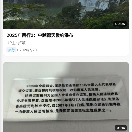
09:05
2025广西行2：中越德天板约瀑布
UP主: 卢颖
• 2026/7/20
旅行
01:16