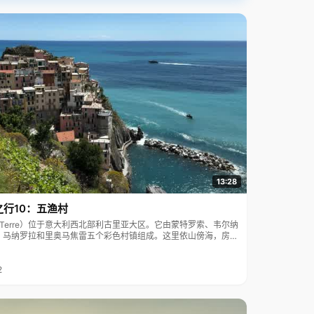
13:28
之行10：五渔村
ue Terre）位于意大利西北部利古里亚大区。它由蒙特罗索、韦尔纳
、马纳罗拉和里奥马焦雷五个彩色村镇组成。这里依山傍海，房屋
7年被列为世界文化遗产。
2