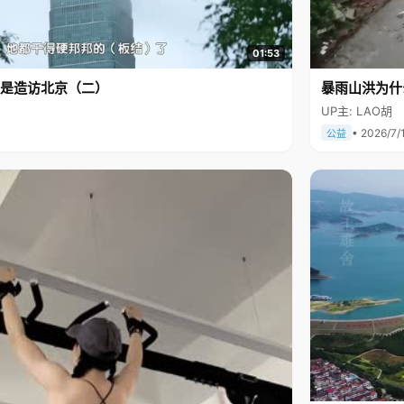
01:53
是造访北京（二）
暴雨山洪为什
UP主: LAO胡
• 2026/7/
公益