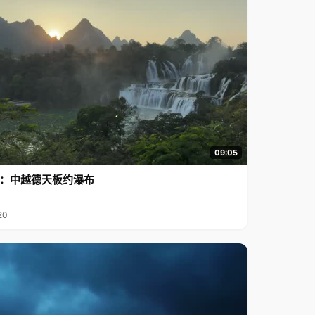
09:05
行2：中越德天板约瀑布
20