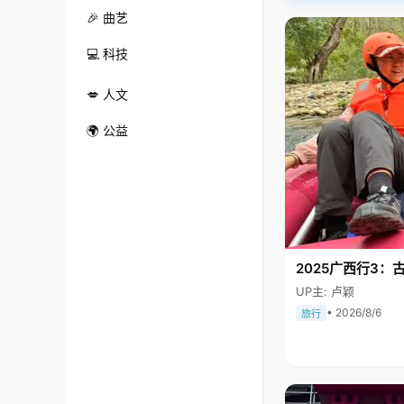
🎉 曲艺
💻 科技
💋 人文
🌍 公益
2025广西行3：
UP主: 卢颖
• 2026/8/6
旅行