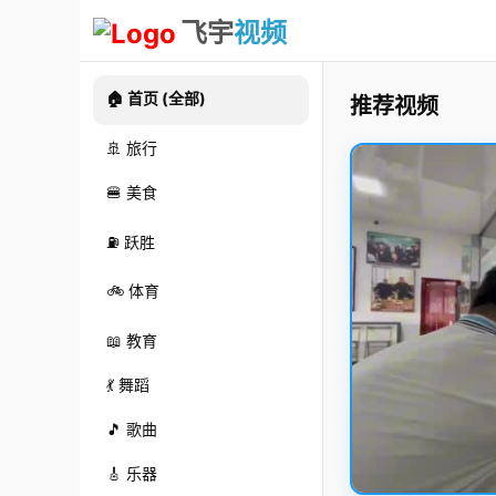
飞宇
视频
🏠 首页 (全部)
推荐视频
🚢 旅行
🍔 美食
⛽ 跃胜
🚲 体育
📖 教育
💃 舞蹈
🎵 歌曲
🎸 乐器