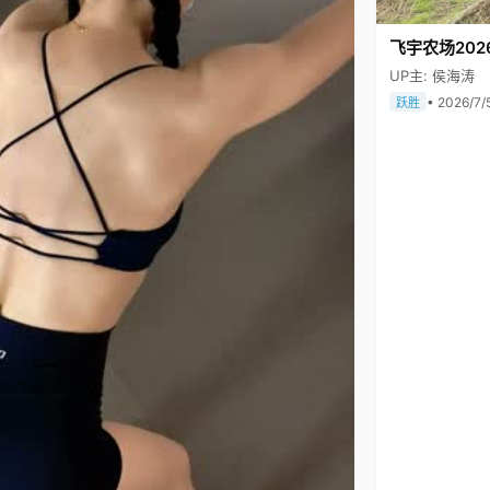
飞宇农场202
UP主: 侯海涛
• 2026/7/
跃胜