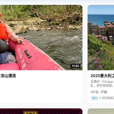
11:42
古龙山漂流
2025意大利
五渔村（Cinq
扎、科尔尼利亚
色彩斑斓，199
UP主: 卢颖
• 2026/8/
旅行