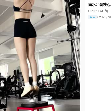
南水北调核心
UP主: LAO胡
• 2026/7/
公益