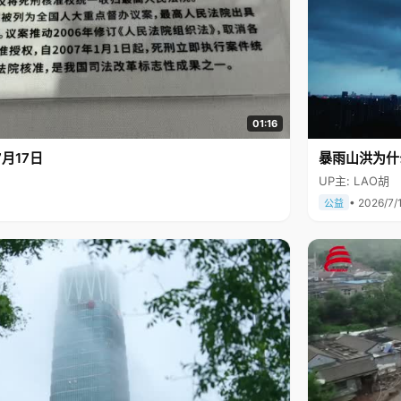
01:16
月17日
暴雨山洪为什
UP主: LAO胡
• 2026/7/
公益