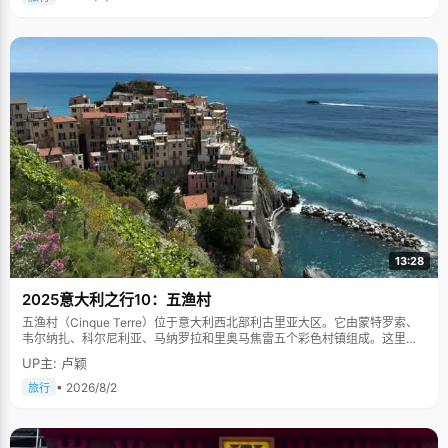
13:28
2025意大利之行10：五渔村
五渔村（Cinque Terre）位于意大利西北部利古里亚大区。它由蒙特罗索、
韦尔纳扎、科尔尼利亚、马纳罗拉和里奥马焦雷五个彩色村镇组成。这里依
山傍海，房屋色彩斑斓，1997年被列为世界文化遗产。
UP主: 卢颖
• 2026/8/2
旅行