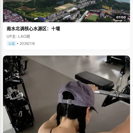
01:00
南水北调核心水源区：十堰
UP主: LAO胡
• 2026/7/6
公益