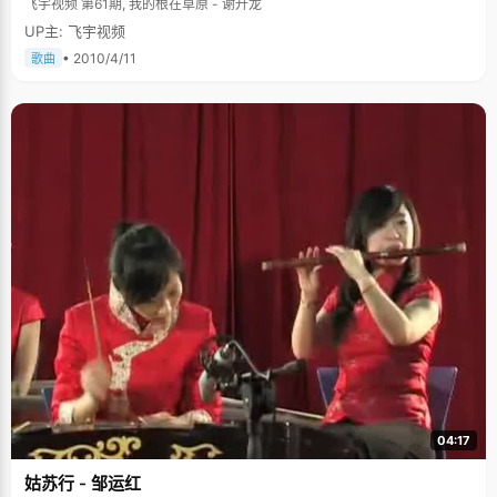
飞宇视频 第61期, 我的根在草原 - 谢升龙
UP主: 飞宇视频
• 2010/4/11
歌曲
04:17
姑苏行 - 邹运红