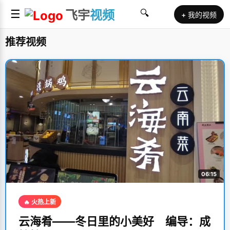
☰
飞宇
视频
🔍
+ 我的视频
推荐视频
06:15
🔥 火热上新
云海肴——冬日里的小美好 编导：成