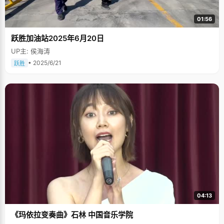
01:56
跃胜加油站2025年6月20日
UP主: 侯海涛
• 2025/6/21
跃胜
04:13
《玛依拉变奏曲》石林 中国音乐学院