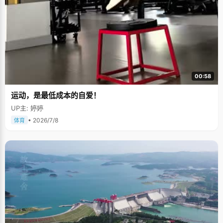
00:58
运动，是最低成本的自爱！
UP主: 婷婷
• 2026/7/8
体育