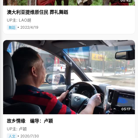
00:43
澳大利亚提维原住民 葬礼舞蹈
UP主: LAO胡
• 2022/4/19
舞蹈
05:17
故乡情缘 编导：卢颖
UP主: 卢颖
• 2020/7/30
人文