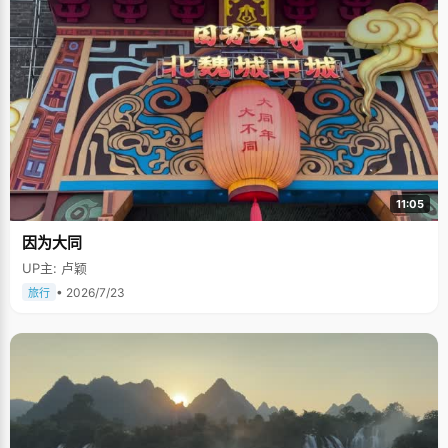
11:05
因为大同
UP主: 卢颖
• 2026/7/23
旅行