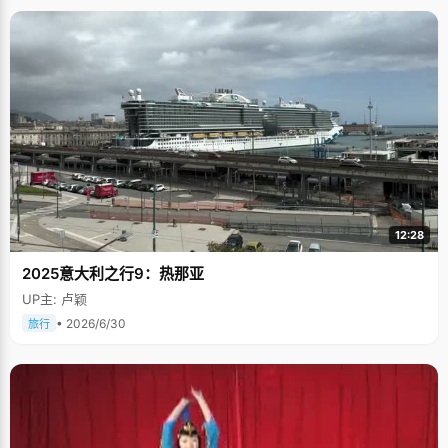
12:28
2025意大利之行9：热那亚
UP主: 卢颖
• 2026/6/30
旅行