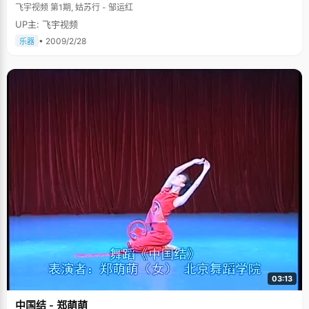
飞宇视频 第1期, 姑苏行 - 邹运红
UP主: 飞宇视频
• 2009/2/28
乐器
03:13
中国结 - 郑萌萌