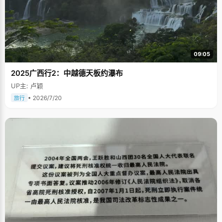
09:05
2025广西行2：中越德天板约瀑布
UP主: 卢颖
• 2026/7/20
旅行