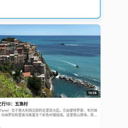
13:28
之行10：五渔村
ue Terre）位于意大利西北部利古里亚大区。它由蒙特罗索、韦尔纳
、马纳罗拉和里奥马焦雷五个彩色村镇组成。这里依山傍海，房屋
7年被列为世界文化遗产。