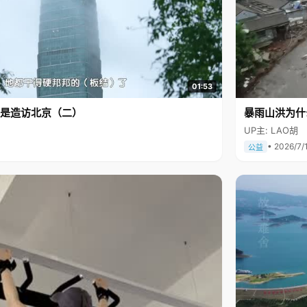
01:53
是造访北京（二）
暴雨山洪为什
UP主: LAO胡
• 2026/7/
公益