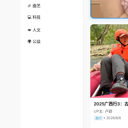
🎉 曲艺
💻 科技
💋 人文
🌍 公益
2025广西行3：
UP主: 卢颖
• 2026/8/6
旅行