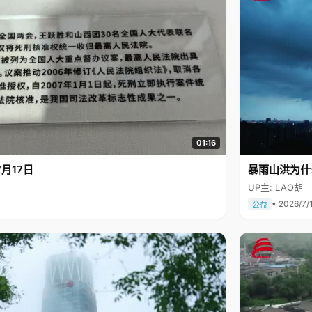
01:16
月17日
暴雨山洪为什
UP主: LAO胡
• 2026/7/
公益