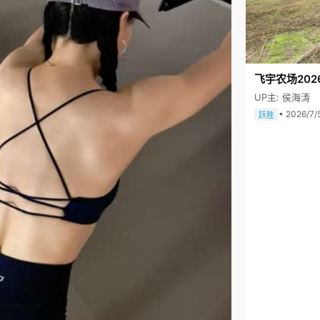
飞宇农场202
UP主: 侯海涛
• 2026/7/
跃胜