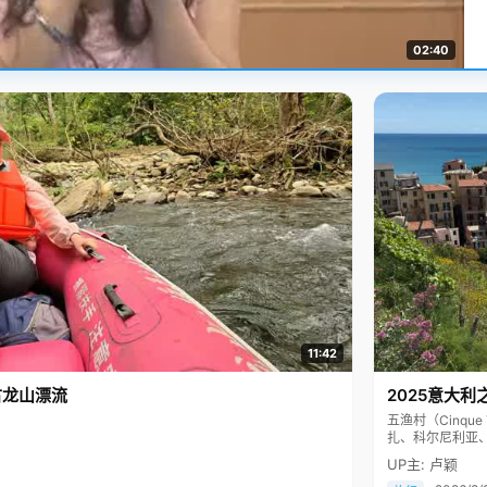
02:40
11:42
古龙山漂流
2025意大利
五渔村（Cinq
扎、科尔尼利亚
色彩斑斓，199
UP主: 卢颖