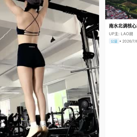
南水北调核心
UP主: LAO胡
• 2026/7/
公益