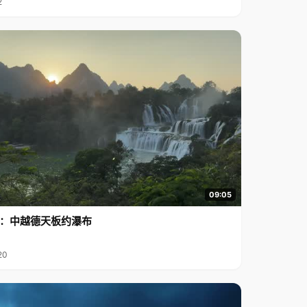
2
09:05
行2：中越德天板约瀑布
20