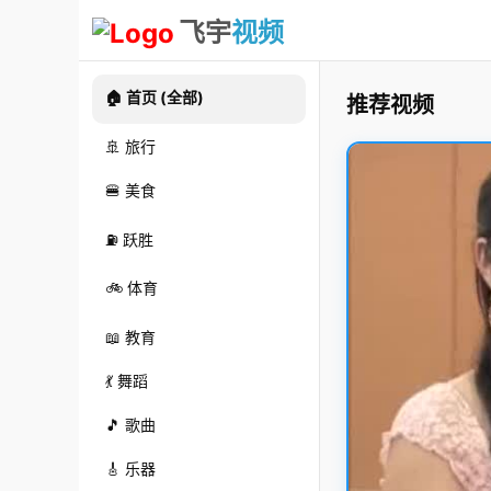
飞宇
视频
🏠 首页 (全部)
推荐视频
🚢 旅行
🍔 美食
⛽ 跃胜
🚲 体育
📖 教育
💃 舞蹈
🎵 歌曲
🎸 乐器