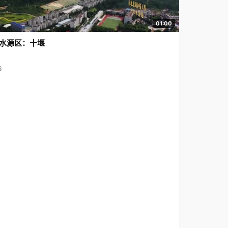
01:00
水源区：十堰
6