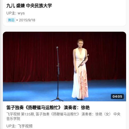
九儿 盛婕 中央民族大学
UP主: wys
• 2015/9/18
舞蹈
04:05
笛子独奏《扬鞭催马运粮忙》 演奏者：徐艳
飞宇视频 第135期, 笛子独奏《扬鞭催马运粮忙》 演奏者：徐艳（女） 中央
音乐学院
UP主: 飞宇视频