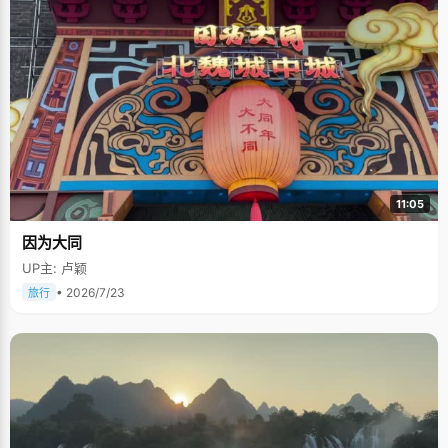
11:05
因为大同
UP主: 卢颖
• 2026/7/23
旅行