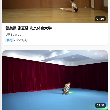
01:20
健美操 张夏蕊 北京体育大学
UP主: wys
• 2017/4/24
舞蹈
02:31