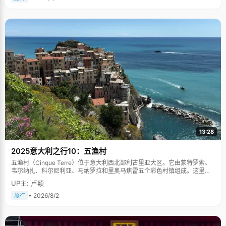
13:28
2025意大利之行10：五渔村
五渔村（Cinque Terre）位于意大利西北部利古里亚大区。它由蒙特罗索、
韦尔纳扎、科尔尼利亚、马纳罗拉和里奥马焦雷五个彩色村镇组成。这里依
山傍海，房屋色彩斑斓，1997年被列为世界文化遗产。
UP主: 卢颖
• 2026/8/2
旅行