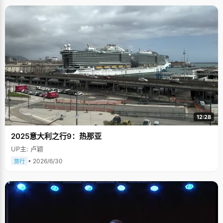
12:28
2025意大利之行9：热那亚
UP主: 卢颖
• 2026/6/30
旅行