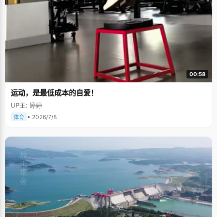
00:58
运动，是最低成本的自爱！
UP主: 婷婷
• 2026/7/8
体育