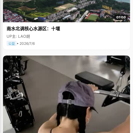
01:00
南水北调核心水源区：十堰
UP主: LAO胡
• 2026/7/6
公益