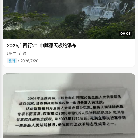
09:05
2025广西行2：中越德天板约瀑布
UP主: 卢颖
• 2026/7/20
旅行