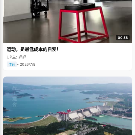
00:58
运动，是最低成本的自爱！
UP主: 婷婷
• 2026/7/8
体育