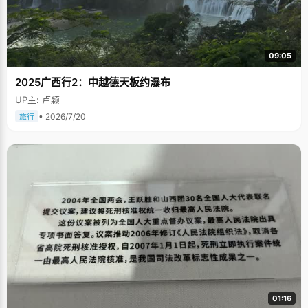
09:05
2025广西行2：中越德天板约瀑布
UP主: 卢颖
• 2026/7/20
旅行
01:16