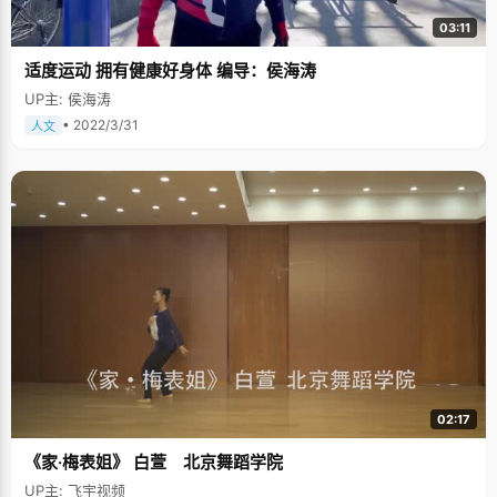
03:11
适度运动 拥有健康好身体 编导：侯海涛
UP主: 侯海涛
• 2022/3/31
人文
02:17
《家·梅表姐》 白萱 北京舞蹈学院
UP主: 飞宇视频