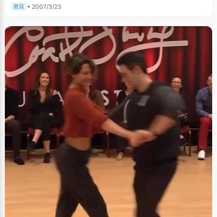
能将老师布置的作业认真作完，这样不高不低的成绩一直保持到了高中。
• 2007/3/23
教育
曹姗在一个一个困难的激励下不断地登上了新的台阶。刚转到新的环
境，曹姗不太适应，感觉比较受歧视，于是专心好好学习了一段时间，成绩
慢慢的就上去了，&quot;上去以后就不想再掉下来，于是努力保持着这个成
绩。&quot;文理分科以后，曹姗在文科方面的优势渐渐凸显了出来，成绩一
路上升到年级第一。 在距离高考四五个月的时候，曹姗经历了一次难忘
的失败。北京大学自主招生开始了，在大家都觉得应该是众望所归的时候，
曹姗意外落选，看着其他选考清华、人大、复旦的同学都被录取了，曹姗非
常难过，而且很自责&quot;浪费掉了学校里唯一的名额&quot;。 悲剧总
是比较难忘的，经历也是一种锻炼，这个失败，极好的锻炼了曹姗的心态和
语言表达能力，同时考验了她的心理承受能力。曹姗有个特点，比较有韧
性，而且很能坚持，认准的事情就一定要去做，自此，曹姗执著的坚定了考
北大的信念，更加努力，脚踏实地的投入学习当中。 &quot;考北大是实
力，考状元是运气，&quot;当时全省可以冲击状元的有四十多人，曹姗凭实
力如愿的踏入了北大的校门，成为了四十分之一中最幸运的那个，为自己长
期以来的认真学习作了很好的诠释。 只管耕耘，不管收获 &quot;成绩主
要是靠平时的日积月累，技巧经验只是一个次要的方面&quot;，曹姗认为学
习中最重要的是要很好地制定复习计划，在高考的最后阶段，针对自己的时
间，把要做的事情全部列下来，合理安排好，认认真真的根据计划去实施，
做完一个就划掉一个，看着计划一个一个被完成也是一种对自己的鼓励，
&quot;学习的事情要只管耕耘，不管收获。&quot; 跟同学的交流也是很
重要的，高中有一个阶段，曹姗的成绩卡在一个地方怎么也提高不上去，教
历史的高老师就建议曹姗&quot;不要闭门造车，多跟同学交流&quot;，一向
喜欢独立思考的曹姗接受了老师的建议，在这个&quot;把别人思维装进自己
的思维&quot;的过程里，曹姗学到了很多不同的思维方法和解题思路，成绩
也得到了很大提高。 &quot;不要相信聪明孩子不读书的理论&quot;，曹
姗说自己不是个聪明的女孩，成绩都是靠努力得到的，&quot;很多人看起来
很聪明，不怎么学习也能考好，但是他们背后的努力是我们看不到的，大家