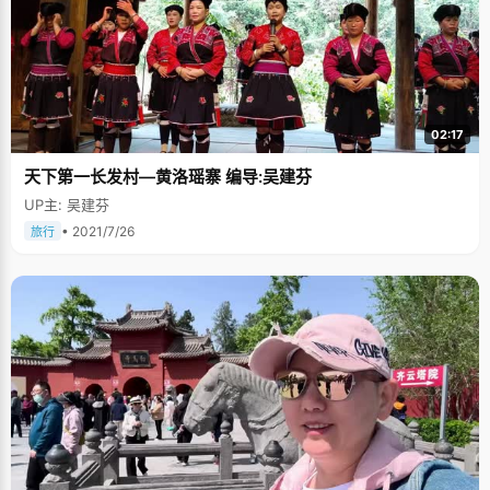
02:17
天下第一长发村—黄洛瑶寨 编导:吴建芬
UP主: 吴建芬
• 2021/7/26
旅行