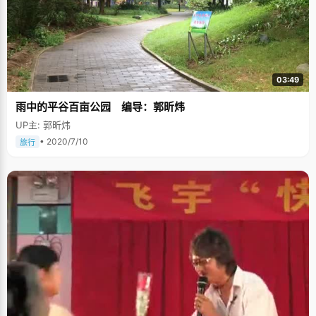
03:49
雨中的平谷百亩公园 编导：郭昕炜
UP主: 郭昕炜
• 2020/7/10
旅行