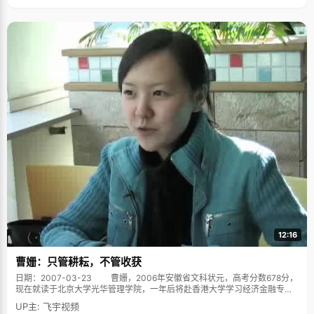
12:16
曹姗：只管耕耘，不管收获
日期：2007-03-23 曹姗，2006年安徽省文科状元，高考分数678分，
现在就读于北京大学光华管理学院，一年后将赴香港大学学习经济金融专
业。 高考如拾级而上，不知不觉就到了山顶 曹姗不是个一直站在光环里
UP主: 飞宇视频
的女孩，小时候学习很一般，在班上只是中间水平，只是她比较乖，每次都