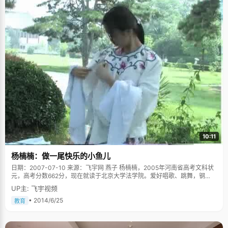
10:11
杨楠楠：做一尾快乐的小鱼儿
日期：2007-07-10 来源：飞宇网 燕子 杨楠楠，2005年河南省高考文科状
元，高考分数662分，现在就读于北京大学法学院。爱好唱歌、跳舞，钢
琴、古筝。 "高考"、"状元"对杨楠楠来说，只是人生这个浩瀚星际繁星中较
UP主: 飞宇视频
为明亮的一颗，闪耀但绝对不是唯一，面对"状元"这个闪亮的光环，杨楠楠
始终保持着一种平静淡定的表情，眼神如一汪湖水，平静而波澜不惊。杨楠
• 2014/6/25
教育
楠长得很古典，白净，纤细，带着点点艺术的感觉。从她的爱好中可以看
出，她是个非常喜欢艺术的女孩，可以说，在杨楠楠的成长过程中，音乐起
到了举足轻重的作用。 杨楠楠的爸爸是位教授，同时也是位音乐爱好者，他