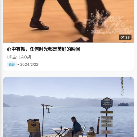
的智商都差不多，靠天赋成功的人太少太少了，只是大家的努力程度不同而
已。&quot; 爸爸妈妈的关心如细雨，润物无声 曹姗有个幸福温暖的家
庭，爸爸妈妈都是乐观开朗的人，&quot;我的家庭很民主，什么事情都是商
量着来，&quot;在学习上，爸爸妈妈从来不给曹姗压力，只是在生活上默默
的支持和关心。妈妈是曹姗的好朋友，母女之间几乎没有秘密，什么都说，
曹姗有什么心事都会跟妈妈倾诉，&quot;倾诉完了，所有烦恼都没有了，而
且可以得到一些很好的建议&quot;。 在高考的最后一两个月，跟其他考
01:28
生一样，因为压力的原因，曹姗心情特别烦躁，时好时坏，情绪波动很大，
妈妈每次到学校看曹姗的时候，就会在她的桌子上放一些鲜花和可爱的小玩
具，给曹姗枯燥单调的学习生活增添一点乐趣，看到这些礼物，曹姗感到非
心中有舞，任何时光都是美好的瞬间
常幸福，心情也会慢慢好起来，爸爸妈妈的理解和关心支撑曹姗度过了高考
UP主: LAO胡
之前最艰难的一段时光。 曹姗是个美丽，而且自信的女孩，对于智
慧跟美丽不能同时具有的理论她嗤之以鼻，&quot;如果你的美丽影响到你的
• 2024/2/22
舞蹈
智慧，那说明你没有智慧&quot;，站在我们面前的曹姗，娴静，从容、谈吐
淡定，如一朵茉莉花般静静开放，却芳香宜人。