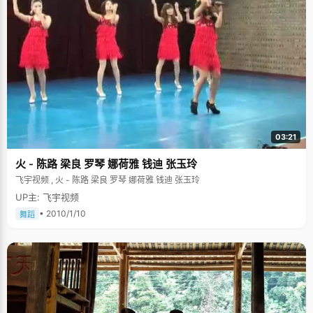
了起来，据说，自此以后，杨爸爸爱抽烟的习惯收敛了很多。 写到这里，似
乎与"高考状元"有些偏题，但是，这正是状元最真实的生活，并没有像大多
数人想像的那样，除了学习和练习之外，木纳又缺乏生活乐趣。杨楠楠说，
学习方法，技巧因人而异，自己曾经试过熬夜，羡慕过那些整天埋头苦读，
彻夜不眠却仍然能神采奕奕的人，但是她做不到，怎么努力也抵挡不住拼命
打架的上下眼皮。"狗熊嘴大啃地瓜，麻雀嘴小啄芝麻"，做什么事情，都量
力而行，不要勉强自己，只要在做事情的时候，保持着一种认真努力、对自
己负责的态度就够了，就像学琴一样，那种坚持更加可贵。 在自己的速写
中，杨楠楠很感性的写道："我只追求一种平淡的生活。就如我是双鱼座一
样，只想在生活的辽阔海洋中做一条平凡而又快乐的鱼儿，能够自由地摇着
尾巴，尽情享受身边点滴的感悟带给自己的小小幸福&hellip;&hellip;"虽然，
对于未来，杨楠楠的规划还不是很完善，考研出国都还不确定，但是可以肯
03:21
定的是，不管生活还是学习，杨楠楠都会一如既往的认真对待，勤奋努力，
珍惜眼前的每一个瞬间，认真享受生活。 后记： 这是从百度贴吧里找到的一
火 - 陈路 梁良 罗琴 娜荷雅 钱迪 张玉玲
幅杨楠楠唱越剧时候的照片，很有神韵，有板有眼。杨楠楠说，妈妈是个戏
迷，小时候送自己上学的时候，就会在路上教自己唱戏，久而久之，就开始
飞宇视频 , 火 - 陈路 梁良 罗琴 娜荷雅 钱迪 张玉玲
喜欢上了戏曲，京剧、黄梅戏、评剧、越剧都能唱上几段。杨楠楠加入了北
大越剧社，每个周末，大家就会聚在一起练习，有人弹古筝，有人打节奏，
UP主: 飞宇视频
挥舞着长长的水袖，完全沉浸在乐曲的氛围中。杨楠楠说，她会把音乐当作
• 2010/1/10
舞蹈
生活的调剂和一生的乐趣。