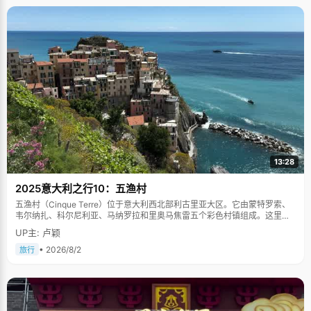
13:28
2025意大利之行10：五渔村
五渔村（Cinque Terre）位于意大利西北部利古里亚大区。它由蒙特罗索、
韦尔纳扎、科尔尼利亚、马纳罗拉和里奥马焦雷五个彩色村镇组成。这里依
山傍海，房屋色彩斑斓，1997年被列为世界文化遗产。
UP主: 卢颖
• 2026/8/2
旅行