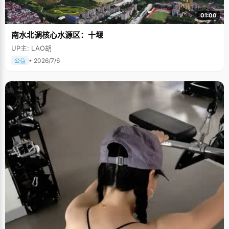
01:00
南水北调核心水源区：十堰
UP主: LAO胡
• 2026/7/6
公益