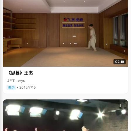
会弹钢琴，会吹葫芦丝，会拉二胡，弹手风琴，出于"望女成凤"或者"爱屋及
乌"的心态，在杨楠楠四岁的时候，爸爸就给楠楠报了钢琴班，并在经济条件
很拮据的情况下借钱买了架家用星海120式钢琴让女儿学习。对于一个还懵
懂不知的小女孩来说，日复一日的练习同一首曲子让杨楠楠感觉很苦恼，而
且放学后不能跟同学们一起尽情玩耍，为此，杨楠楠不止一次跟爸爸妈妈哭
闹，每次换来的都是一顿严厉的批评。眼泪，辛苦都不足以打动爸爸妈妈坚
硬的心肠。跟很多小朋友一样，杨楠楠曾经恨透了那台巨大，黑白相间的东
西，甚至有一次，她用针在钢琴上刻下"我不想学钢琴，我不想练习"的字
样，妈妈被气哭了，恨女儿怎么这么不懂事不争气。杨楠楠回忆说，从小到
大受到的处罚都是因为弹琴，没少挨过打，"妈妈爱打头，爸爸就说，不要打
头，会傻的，拿鞋子打屁股。"在这样的叛逆和挨打中，杨楠楠终于开始接受
钢琴，并在高一的时候，拿到了钢琴业余十级的证书。这是本沉甸甸的证
书，包含了近十年来的努力和汗水，也包含了爸爸妈妈的艰辛和期望。杨楠
02:19
楠特别喜欢中国古典一些的东西，喜欢看《红楼梦》，喜欢古典音乐，从小
就有很深的古筝情结，在郑州考过钢琴十级后，妈妈兑现承诺，给杨楠楠买
《思慕》王杰
了个古筝。每个周末，杨喃喃都痴迷的练习古筝，高二暑假的时候，她考过
了古筝的专业十级。"平时学习很繁重，但是只要接触到琴键，听着从指缝中
UP主: wys
流淌出来优美舒缓的音乐，心情就会很快的平静下来，头脑也清醒起来，音
乐给了我很多的乐趣。" 也正是这两个证书，让杨楠楠开始理解爸爸妈妈的良
• 2015/7/15
舞蹈
苦用心，以前那些"凶恶严厉"的面孔之下是拳拳的爱心，学琴学的不只是一
种特长，一种表演的资格，也是一种生活的品质和做事的态度，任何成绩都
不会凭空得到，收获之前必经要辛勤耕耘。"以前总是自我为中心，不理解爸
爸妈妈，上了中学之后才开始懂事起来"。每次在妈妈的生日当天，杨楠楠都
会偷偷的订一个蛋糕，买一束花送给妈妈，虽然俭朴的妈妈总是说"不要乱花
钱"，但是一边又很高兴的把花插起来放在客厅显眼的位置，连续几天里心情
都会特别好。爸爸生日的时候，杨楠楠也会送些小玩意当礼物，有一次，她
用荷叶包了盒香烟，外边包上彩纸，贴上花，当作生日礼物送给爸爸。当杨
爸爸打开礼物，看到那张女儿写的"吸烟有害健康"的纸条时，眼睛不禁湿润