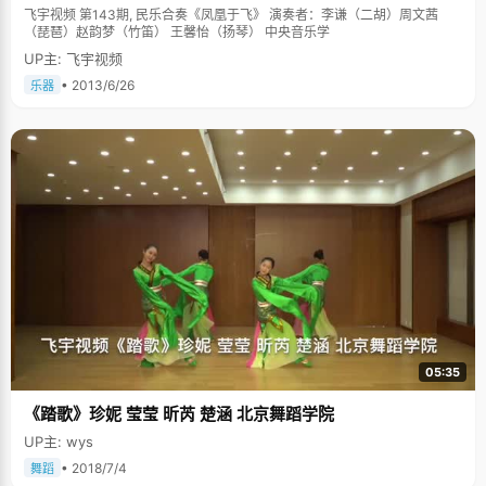
飞宇视频 第143期, 民乐合奏《凤凰于飞》 演奏者：李谦（二胡）周文茜
（琵琶）赵韵梦（竹笛） 王馨怡（扬琴） 中央音乐学
UP主: 飞宇视频
• 2013/6/26
乐器
05:35
《踏歌》珍妮 莹莹 昕芮 楚涵 北京舞蹈学院
UP主: wys
• 2018/7/4
舞蹈