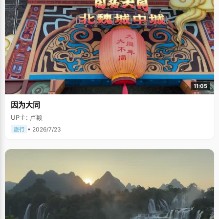
11:05
因为大同
UP主: 卢颖
• 2026/7/23
旅行