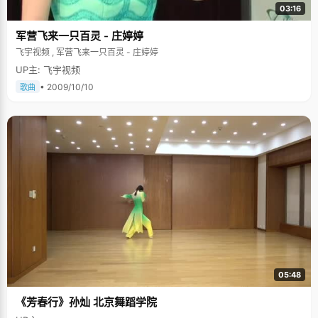
03:16
军营飞来一只百灵 - 庄婷婷
飞宇视频 , 军营飞来一只百灵 - 庄婷婷
UP主: 飞宇视频
• 2009/10/10
歌曲
05:48
《芳春行》孙灿 北京舞蹈学院