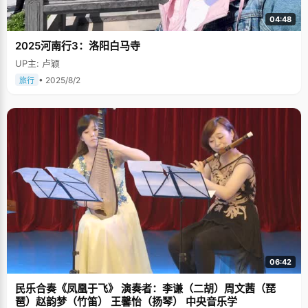
04:48
2025河南行3：洛阳白马寺
UP主: 卢颖
• 2025/8/2
旅行
06:42
民乐合奏《凤凰于飞》 演奏者：李谦（二胡）周文茜（琵
琶）赵韵梦（竹笛） 王馨怡（扬琴） 中央音乐学