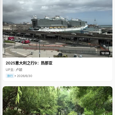
12:28
2025意大利之行9：热那亚
UP主: 卢颖
• 2026/6/30
旅行