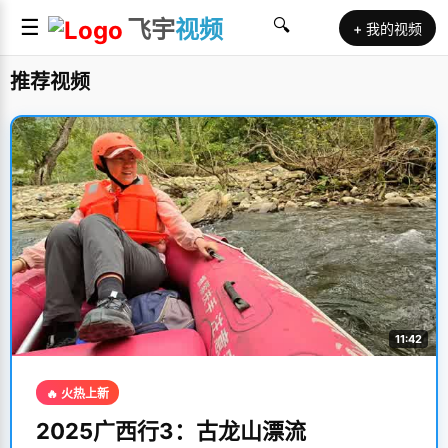
☰
飞宇
视频
🔍
+ 我的视频
推荐视频
11:42
🔥 火热上新
2025广西行3：古龙山漂流