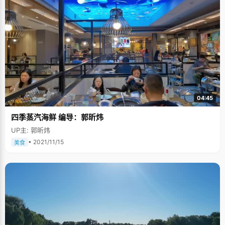
到红绿灯，就教我&lsquo;灯&rsquo;字怎么写。第二天再路过这里，就问我
还记得&lsquo;灯&rsquo;字怎么写吗？然后教我张灯结彩这个词，第三天在
&lsquo;张灯结彩&rsquo;的基础上，教我一句话。"就这样，在上学之前，陈
俊任已经认识了很多的词句，并且形成了很好的思维和学习习惯。 陈俊任的
爸爸是一名医生，为参加各种考试，常常在家以书为伴。受爸爸影响，陈俊
任从小就喜欢看书，妈妈买回来的小人书几天就看完了，和书籍结下不解之
缘。 拿第一是应该的 小学的第一次考试，陈俊任就拿了双百，是班上的第一
名，回家后非常高兴的把成绩拿给妈妈炫耀，结果妈妈跟老师的夸奖不一
样，是一脸不以为然的表情，"这是你应该得到的。"此后，陈俊任连续拿了
很多第一，从刚刚开始的兴奋和炫耀，渐渐形成了习惯和当然，"小学到高
中，一直都是第一，一般情况都要比别人高很多分"，陈俊任说，"这都是我
努力和坚持的结果"。 高中后的目标非常明确，就是上一所好的大学，为此，
04:45
陈俊任知道"必须三年如一日的努力学习"。每天早上6：00，陈俊任准时坐
在校园里，开始一天的学习。冬天天亮得比较晚，教室还没开门，她就跑到
四季蒸汽海鲜 编导：郭昕炜
路灯下看书，来回巡视的保安都已经熟悉了她的背影并记住了这个刻苦的小
女孩，天黑的时候多在她附近巡视保护。 陈俊任做什么事情都很快，走路
UP主: 郭昕炜
快，做题快，吃饭快。 为节省时间，陈俊任把一切的走都变成了跑，上课的
路上，吃饭的路上，都用跑来代替，"节约出的时间可以多做几道练习题"。
• 2021/11/15
美食
去食堂排队太浪费时间，每次下课铃声一响，陈俊任就以百米冲刺的速度跑
到食堂，第一个打饭，"我算过自己吃饭的最高记录，从教室到食堂，吃完饭
回来，只用了五分钟，"陈俊任说，"我的生活节奏比别人快很多，很少有同
学能跟上我的节奏。" 高一的时候，陈俊任的用功曾在同学间引起不小的反
响，一些不好的言论四起，或许是嫉妒，或许是蜚语，但陈俊任毫不理会，
她有自己学习的轨迹和习惯，也习惯了一个人享受学习的乐趣，"我觉得学海
无涯苦作舟是不对的，应该是学海无涯乐作舟"，陈俊任说，"对我来说，学
习就是兴趣，每攻克一道题我都挺有成就感的。" 跑步能手 陈俊任擅于跑
步，三岁起，她就跟着爸爸一起晨跑，跑完步，爸爸会给她讲个小故事。跑
步让陈俊任拿了不少奖，"200米、800米、接力赛我都参见，基本都能拿