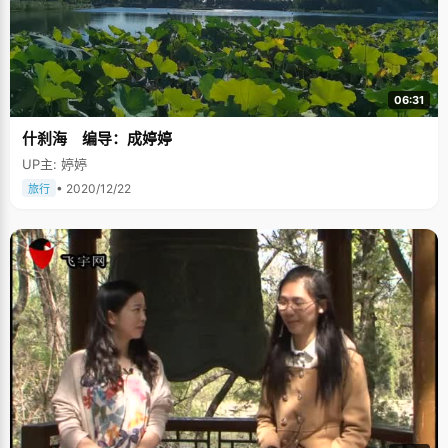
奖，初中运动会回回都是第一名，高中就输过一次，拿了第二"，陈俊任
说，"高中的时候，我每天晚上都要跑上1600米，除了锻炼身体，这也是一
种派遣压力的方法。每次跑得特别累，大汗淋漓，心情会慢慢的平静放松下
来，所有的压力和烦恼都没有了，再去学习就感觉效率特别高"。 听说，自从
陈俊任当了状元后，现在高中里几乎所有人都在"跑"，效仿她当初的样子。
分开来说，每一件事情都很简单，难度在于三年如一日的坚持，这正是没有
06:31
第二个陈俊任的原因。
什刹海 编导：成婷婷
UP主: 婷婷
• 2020/12/22
旅行