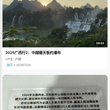
09:05
2025广西行2：中越德天板约瀑布
UP主: 卢颖
• 2026/7/20
旅行