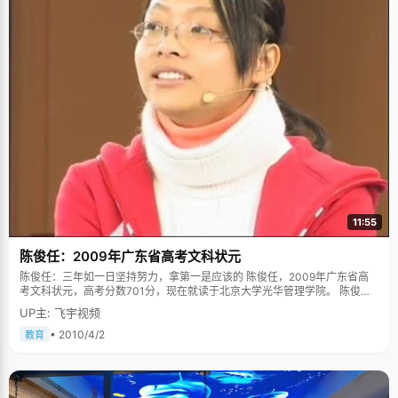
11:55
陈俊任：2009年广东省高考文科状元
陈俊任：三年如一日坚持努力，拿第一是应该的 陈俊任，2009年广东省高
考文科状元，高考分数701分，现在就读于北京大学光华管理学院。 陈俊任
拿到状元的时候，过于平静的态度让很多记者感觉惊讶，但对于陈俊任来
UP主: 飞宇视频
说，她已经习惯了第一，习惯了比别人优秀，学习对于陈俊任，是一种发内
心，不断征服的满足。就像我们存了很多零花钱，终于可以买到自己喜欢的
• 2010/4/2
教育
连衣裙一样简单的快乐。她在乎的不是拿了状元那短暂的辉煌，而是在此过
程中一次又一次取得胜利的成就感。 家庭教育，点滴启蒙 陈俊任的妈妈非常
注意培养孩子的学习兴趣和学习习惯，通过生活中的事物点滴启蒙，循循善
诱。"妈妈经常在上班的路上教我识字，看到什么就教我什么。比如过马路看