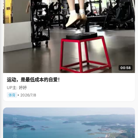
00:58
运动，是最低成本的自爱！
UP主: 婷婷
• 2026/7/8
体育