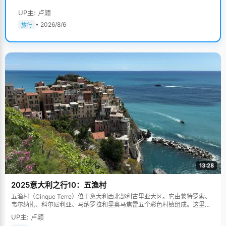
UP主: 卢颖
• 2026/8/6
旅行
13:28
2025意大利之行10：五渔村
五渔村（Cinque Terre）位于意大利西北部利古里亚大区。它由蒙特罗索、
韦尔纳扎、科尔尼利亚、马纳罗拉和里奥马焦雷五个彩色村镇组成。这里依
山傍海，房屋色彩斑斓，1997年被列为世界文化遗产。
UP主: 卢颖