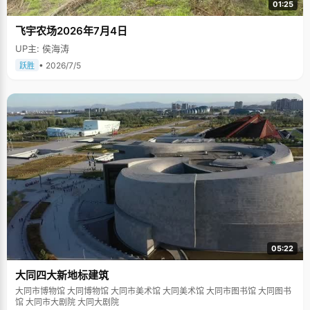
01:25
飞宇农场2026年7月4日
UP主: 侯海涛
• 2026/7/5
跃胜
05:22
大同四大新地标建筑
大同市博物馆 大同博物馆 大同市美术馆 大同美术馆 大同市图书馆 大同图书
馆 大同市大剧院 大同大剧院