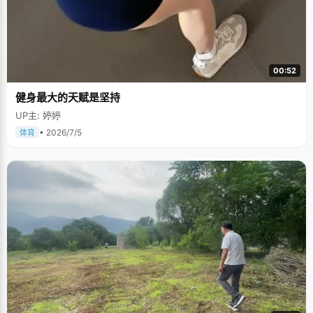
00:52
健身最大的天赋是坚持
UP主: 婷婷
• 2026/7/5
体育