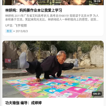
18:29
林妍纯：妈妈撕作业本让我爱上学习
林妍纯 2011年广东省文科高考状元 高考总分661分 现就读于北京大学 为人
亲和善于交流，笑起来阳光无比，林妍纯给人一种积极向上的感觉，说到自
己的缺点，她说自己太要强不习惯接受别人的帮助，使得自己很辛苦。也许
UP主: 飞宇视频
骨子里，林妍纯就是个直爽坚强的女孩，而这种性格，使得她拥有了一大帮
朋友和好的学习成绩。 妈妈撕作业本让她爱上学习 说起家庭教育给林妍纯的
• 2013/6/3
教育
影响，她说印象最深刻的就是妈妈撕作业本那一次了。还在上幼儿园的时
候，有一天晚上因为贪玩，林妍纯没有做作业，到了晚上想睡觉就推脱说不
做了。"妈妈很生气，把我作业本撕了挂在屋顶，让我以后看到都会警醒自己
努力学习。"林妍纯说，从那以后，她就"爱上了学习"，养成了自觉学习的习
惯。 林妍纯说，其实妈妈私下是个很温柔的人，虽然没有很高的学历但是爱
读书，走在大街上常被人认为是老师，爱读书也是受妈妈的影响。父母对林
妍纯的教育是赏识教育，没有给她太大的压力，而是希望她尽力就好。 习惯
优秀，所以保持努力 曾经在农村的寄宿学校读书是林妍纯特别怀念的时候，
培养了她独立的性格。她特别感谢小学的启蒙老师，老师给了她很多的鼓励
和支持。谈到一直坚持努力学习，林妍纯说，除了父母和老师的教育，还有
一点是自己一直以来对自己的高要求，一开始优秀，到后来就要求自己一直
优秀，当优秀变成了一种习惯，就会催赶自己一直努力下去。
06:31
功夫瑜伽 编导：成婷婷