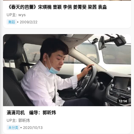
《春天的芭蕾》宋瑛楠 曾颖 李俏 姜菁斐 梁茜 袁淼
UP主: wys
• 2009/2/22
舞蹈
12:14
滴滴司机 编导：郭昕炜
UP主: 郭昕炜
• 2020/10/13
未分类