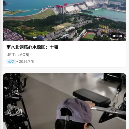
01:00
南水北调核心水源区：十堰
UP主: LAO胡
• 2026/7/6
公益