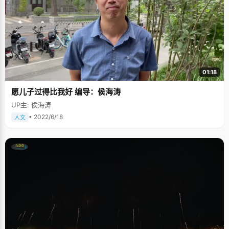
01:18
愿儿子过得比我好 编导：侯海涛
UP主: 侯海涛
• 2022/6/18
人文