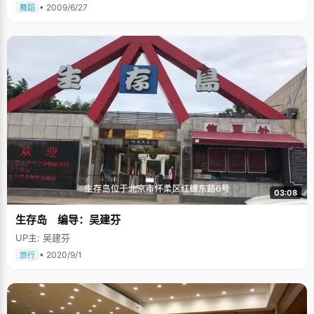
• 2009/6/27
舞蹈
03:08
生存岛 编导：吴建芬
UP主: 吴建芬
• 2020/9/1
旅行