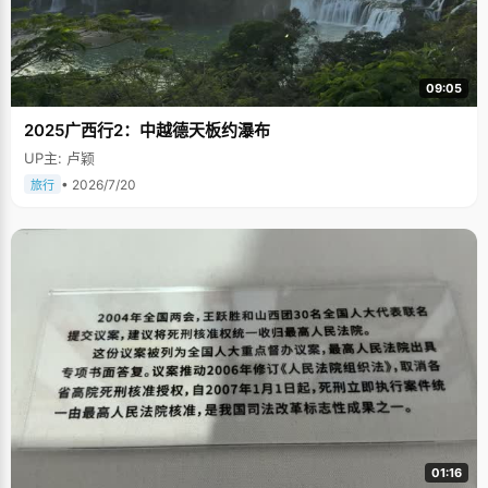
09:05
2025广西行2：中越德天板约瀑布
UP主: 卢颖
• 2026/7/20
旅行
01:16