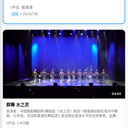
UP主: 侯海涛
• 2025/7/8
跃胜
04:05
群舞 水之灵
表演者：中国歌剧舞剧院 舞剧团 《水之灵》表现一群傣族姑娘在戏水中舞
蹈，以欢快、灵动和柔美的舞蹈语汇来诠释云南泼水节的吉祥寓意。此舞蹈
多次在中国人民大会堂及国际舞台上表演，一直得到赞誉其舞美，人美，寓
UP主: LAO胡
意美。。