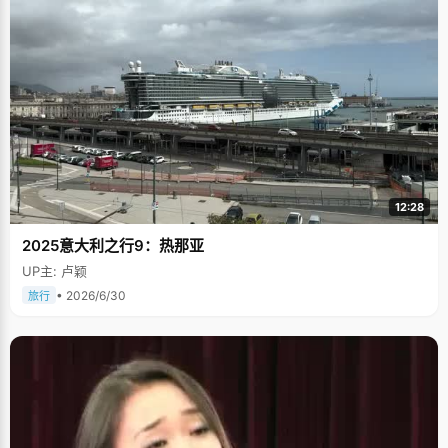
12:28
2025意大利之行9：热那亚
UP主: 卢颖
• 2026/6/30
旅行