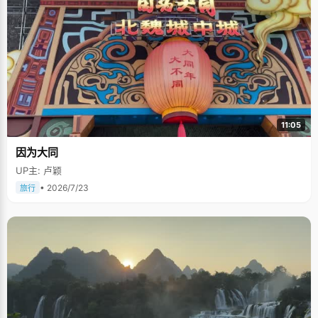
11:05
因为大同
UP主: 卢颖
• 2026/7/23
旅行