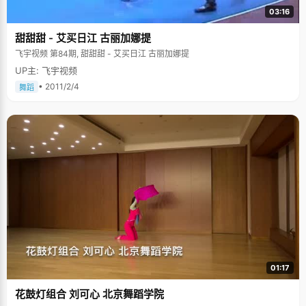
03:16
甜甜甜 - 艾买日江 古丽加娜提
飞宇视频 第84期, 甜甜甜 - 艾买日江 古丽加娜提
UP主: 飞宇视频
• 2011/2/4
舞蹈
01:17
花鼓灯组合 刘可心 北京舞蹈学院