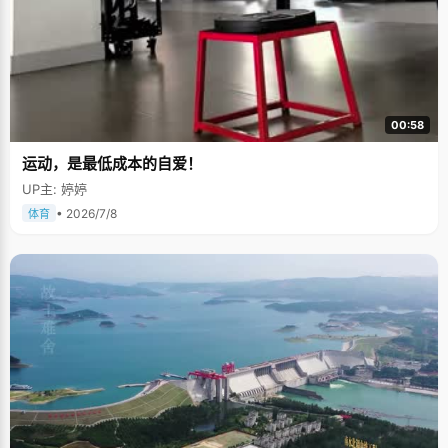
00:58
运动，是最低成本的自爱！
UP主: 婷婷
• 2026/7/8
体育