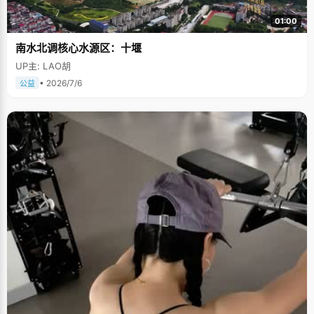
01:00
南水北调核心水源区：十堰
UP主: LAO胡
• 2026/7/6
公益