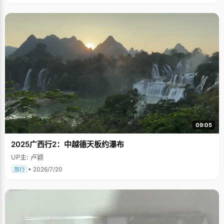
09:05
2025广西行2：中越德天板约瀑布
UP主: 卢颖
• 2026/7/20
旅行