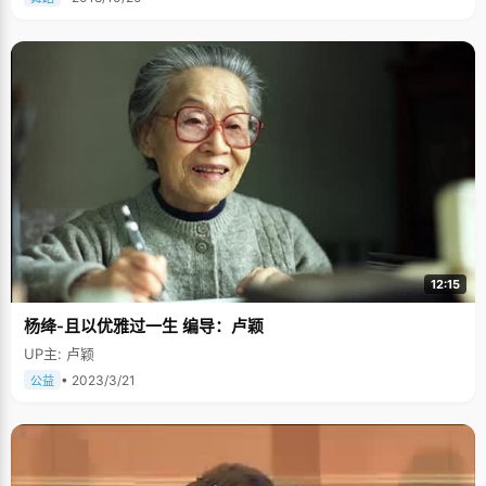
菜&rsquo;（对汪东城的昵称），&lsquo;蘑菇&rsquo;（对唐禹哲的昵称）的
关系更像是朋友，我们一群人在一起就会讨论两个人的发展前景，还有生活
和工作方便要注意什么。比如来北京之前，我们会告诉他们要注意什么等
等。"林婵娟说自己曾经有过去做狗仔队的冲动，不过做记者倒是她一直以来
的梦想。 青涩的小爱情。对于感情，林婵娟可是过来人了，高中的时候，她
经历过一段青涩的爱情小插曲，"我妈妈应该不会看到这篇报道吧？"林婵娟
吐了吐舌头，俏皮的笑了起来，"只是很短暂的一段了，我们常一起出去看电
影，打游戏，看书，后来因为性格不合就分开了。"人们都说恋爱是大学的必
修课，林婵娟以过来人的语气表示不太赞同："爱情只是人生中很小的一部
分，不要整个人都被占据了，尤其是学习最重要的时候，"她还总是劝导身边
刚不如恋爱的朋友们"一定要坚持自己。" 对于以后，林婵娟想得还不是很
多，目标也未明确，现在能做的就是"好好学习，认真享受大学生活，四年光
阴不要虚度了。"大学是自由的乐园，梦想的摇篮，在这里，林婵娟可以做更
多自己喜欢的事情了，我想，她会很喜欢这样的生活。
12:15
杨绛-且以优雅过一生 编导：卢颖
UP主: 卢颖
• 2023/3/21
公益