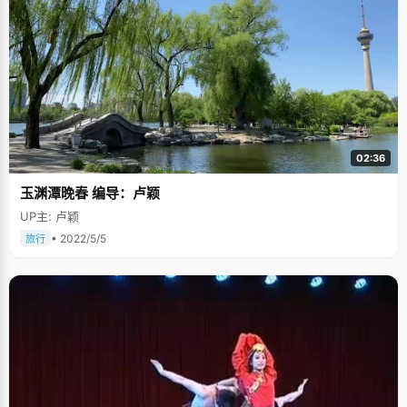
02:36
玉渊潭晚春 编导：卢颖
UP主: 卢颖
• 2022/5/5
旅行