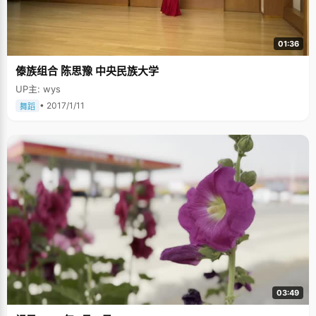
01:36
傣族组合 陈思豫 中央民族大学
UP主: wys
• 2017/1/11
舞蹈
03:49