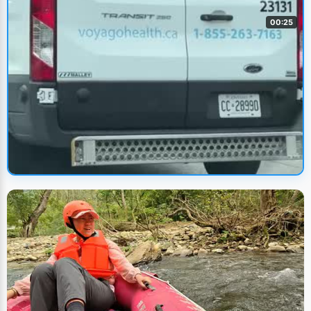
00:25
🔥 火热上新
只需提前3天预定，配有搬运人员，在
加拿大躺着出门都可以
UP主: 卢颖
• 2025/7/21
人文