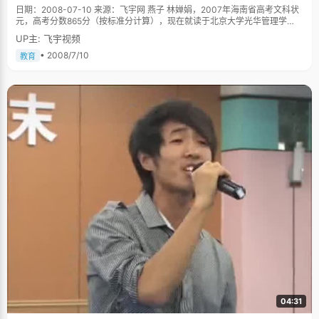
日期：2008-07-10 来源：飞宇网 燕子 林婵娟，2007年海南省高考文科状
元，高考分数865分（按标准分计算），现在就读于北京大学光华管理学
院。 林婵娟描述自己考上状元之后的那段时间里，得到了超明星级的待遇，
UP主: 飞宇视频
甚至有时候出门都不敢太明目张胆，总是戴个大帽子：几乎全城的人都知道
了自己，出门坐公车不用钱，买个小东西不用钱，脸就是通行证，开车路过
• 2008/7/10
教育
的师傅都要停下车来打招呼&hellip;&hellip; 坐车买东西不要钱，我想，就算
当红的大明星也不会受到如此礼遇吧，林婵娟得到了，就因为她是高考状
元，为这个小市争得了荣誉："如果了解海南高考的话，就会知道一般状元都
不会出在我们市。我们学校虽然是市重点，但连我在内才出过两个状元，所
以当时有很轰动的效应。"林婵娟说，自己那一届学生素质都很不错，而且学
校摸题比较准，所以机缘巧合的考出了好成绩，一下子出了两个状元，连带
好几个清华北大，轰动了整个海南省。 被质疑是高考移民？ 也正因为这样的
千载难逢，林婵娟在享受喜悦的同时，也遭受到了某种不平衡带来的恶性后
果：质疑是"高考移民"，遭受户籍调查。 在一个名不见经传的学校突然出了
两个高考状元，除了让人吃惊外，也引起了个别优秀学校的质疑，于是种种
关于"高考移民"的谣言满天飞，林婵娟在刚得知状元之后就进入了冷漠的调
查门。当时教育局，公安局以及人事局组成了&lsquo;三局联查&rsquo;特别
行动组，对林婵娟以及另外一个女状元进行了彻底的盘查。毕竟，"高考移
民"确实是高考中存在的不合法的敏感话题。"当时刚好我的户口出了点问
题，之前一直是集体户口，2000年才翻新，所以被质疑是移民"，林婵娟说
起当时的事情，还是有些愤然，"他们问了我好多问题，而且以先入为主的偏
见看待我们，好像我们真的是高考移民似的。我当时特别愤慨，觉得他们凭
什么要怀疑我们，甚至跟他们弄得很不愉快。"还好，琼海市政府，学校，同
学老师都很支持他们，当地的很多市民都很热心的为他们出头作证，尤其是
门口早餐店的老板娘还上网力挺林婵娟："好多年了，她天天在我这里吃早
餐，怎么可能是高考移民呢？"林婵娟的同桌也很无奈的说："我跟她坐一起
04:31
三年了，没有任何证据可以证明她曾经离开过。"不管从何种手段，特别行动
小组也找不到任何蛛丝马迹的证据，风波渐渐平息了下来。林婵娟耸耸肩，