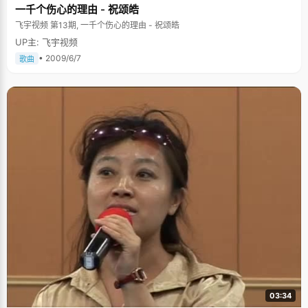
一千个伤心的理由 - 祝颂皓
哈哈一笑说："可能我外形还比较像高考移民吧，长得不像海南人"。 不过往
长一点说，林婵娟确实是"移民"到海南的，她在广东出生长大，小学二年级
飞宇视频 第13期, 一千个伤心的理由 - 祝颂皓
的时候才跟着从事林业工作的父母来到海南，一直到现在。刚到海南的时
UP主: 飞宇视频
候，林婵娟听不懂海南话，跟当地人无法交流，更糟糕的是，老师讲课也用
方言，林婵娟上课就跟听天书一般，成绩一落千丈，考试成绩很糟糕，"那时
• 2009/6/7
歌曲
候，我跟别人借根铅笔都要指手画脚的比划半天。"后来慢慢听得懂海南话之
后，林婵娟的学习才有了起色，成绩很快就追了上来。 林婵娟笑称自己小时
候是个小野人，每天放学后会跟一群孩子钻到树林子里玩，爬树，摘野果，
很调皮，一点都不安分。为了让林婵娟每天中午可以安静的睡午觉，林婵娟
的妈妈想出了给女儿念小说的法子，可是她选择念的不是童话故事一类，而
是大部头的武侠小说。"就这样我迷上了武侠，后来我嫌妈妈念得太慢，就开
始自己看，很多字不认识，我就翻字典，那段时间读了很多像《神州传奇》
之类的小说。"林婵娟的文学修养就这样被培养了起来，所以林婵娟认为自己
语文成绩很好，多亏了小时候牢固的基础。林婵娟的爸爸妈妈都是很爱看书
的人，在他们的潜移默化的影响下，林婵娟也很爱读书，甚至是"睡前无书不
成眠。" 林婵娟的父母对孩子的教育是很特别的，为了营造一个宽松的生活和
学习环境，他们对女儿的学习以及兴趣爱好完全不加以干涉，容许她看武侠
小说，玩电脑游戏，只有在女儿要走错路或者太过分的时候，他们才会适当
的提醒一下，注意学习和娱乐的时间比例等等。"爸爸妈妈觉得与其让我上大
学之后才接触，一旦上瘾就很难管制自己了，还不如早早的就让我接触一些
东西。比如电脑，初三家里就买了电脑，让我玩游戏，当时很迷的，不过一
段时间后，也能把持住自己了"。 数学是个头疼的问题 要说高考的遗憾，林
婵娟脱口而出，"数学，绝对是数学，太糟糕了"。提起数学，林婵娟就直摇
头，虽然高考的时候，林婵娟拿到了有史以来最好的分数，但是110分的成绩
跟其他状元比起来，还是有很大差距的，好在她的英语和语文比较厉害，把
总分拉了起来。 "以前我偏科比较厉害，数学特别不好，总是不及格，最差的
时候经常只考六七十分（一百五十分的总分），老师们虽然常常教育我要认
03:34
真一些，多花点时间在数学上，但是我对数学就是喜欢不起来，不愿意花太