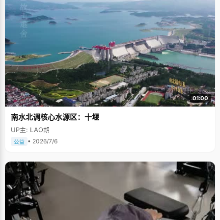
01:00
南水北调核心水源区：十堰
UP主: LAO胡
• 2026/7/6
公益