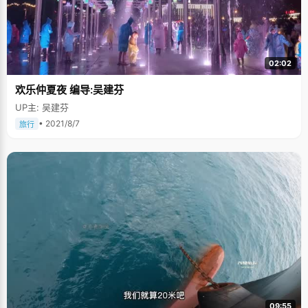
02:02
欢乐仲夏夜 编导:吴建芬
UP主: 吴建芬
• 2021/8/7
旅行
09:55