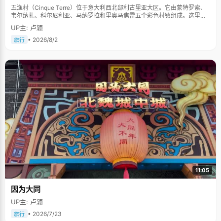
五渔村（Cinque Terre）位于意大利西北部利古里亚大区。它由蒙特罗索、
韦尔纳扎、科尔尼利亚、马纳罗拉和里奥马焦雷五个彩色村镇组成。这里依
山傍海，房屋色彩斑斓，1997年被列为世界文化遗产。
UP主: 卢颖
• 2026/8/2
旅行
11:05
因为大同
UP主: 卢颖
• 2026/7/23
旅行