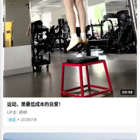
00:58
运动，是最低成本的自爱！
UP主: 婷婷
• 2026/7/8
体育