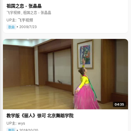
多精力，最后老师也对我无奈了，有种恨铁不成钢的感觉"，林婵娟说，爸爸
祖国之恋 - 张晶晶
对他的数学也是十分的"痛心疾首"，"他数学很好，可是我偏偏没有遗传到他
飞宇视频 , 祖国之恋 - 张晶晶
的优点。看来他对我的数学也不抱太大希望了，要求也不高，只是希望我多
考几次及格就很安慰了"，林婵娟吐了吐舌头，庆幸自己在高考中很幸运的拿
UP主: 飞宇视频
到了110分的好成绩。 状元的花样生活 不要以为，状元们都是只会读书没有
• 2009/7/23
时间娱乐的"书呆子"，林婵娟的生活可是非常的丰富多彩。 看武侠。林婵娟
歌曲
的读书启蒙来自武侠小说，她最喜欢看的也是武侠小说，金庸，古龙，黄易
的作品她都能侃侃而谈，尤其是金庸的小说，更培养了她的侠气。 玩网游。
林婵娟对电脑的熟悉开始于游戏，初三的时候，爸爸给家里添置了电脑，主
要用途就是给林婵娟玩游戏，美其名曰"培养女儿对电脑的兴趣和了解"。之
后，林婵娟玩了很多游戏，单机，网游都染指过，尤其是近几年风靡全球的
《魔兽世界》，林婵娟曾有过去网吧通宵作战的记录。不过因为接触得早，
而且控制得当，玩游戏只是林婵娟一个消遣的娱乐项目，在每次放假或者压
力大的时候作为缓解压力的方式。 差点走上音乐道路。林婵娟从初中开始参
加声乐队，学过民族唱法，美声唱法，当时一位很著名的音乐老师觉得林婵
娟的音域很广，便破例以很优越的价格收林婵娟为徒，每天教她音乐和钢
琴。那段时间里，林婵娟一直做着音乐之梦，理想就是考上中央音乐学院，
爸爸妈妈也认为她会往这边走。后来因为去了新的教学区，没有自由时间去
老师那上音乐课了，林婵娟不得不放弃了音乐的梦想。 喜欢美少男。我怎么
也不会想到，眼前看起来非常理智和成熟的林婵娟居然也会跟很多十五六岁
的小女孩一样是个追星族，而且超级迷恋台湾的偶像剧，她最喜欢的偶像是
出演《花样少男少女》、《恶作剧之吻》等偶像剧的台湾美少男唐禹哲和汪
04:35
东城，"高考以后看了这些片子，觉得两个人好帅呀，便开始喜欢上他们，之
后买了好多他们演的片子来看，还有唱片之类的"。虽然，林婵娟会像很多
教学版《丽人》徐可 北京舞蹈学院
fans那样，偶尔去机场接机，去看他们的演唱会，歌迷见面会等等，但是林
婵娟的追星还是很理智的，不会像很多疯狂fans们那样拿着偶像的大头像牌
UP主: wys
子在机场等，疯狂的叫，去鸣响下榻的酒店死守等等，她跟遍布大江南北的
• 2018/10/20
十几个志同道合的fans一起，组成了一个特别的fans团："我们跟&lsquo;白
舞蹈