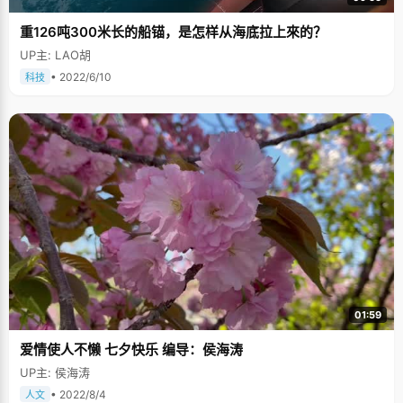
重126吨300米长的船锚，是怎样从海底拉上來的？
UP主: LAO胡
• 2022/6/10
科技
01:59
爱情使人不懒 七夕快乐 编导：侯海涛
UP主: 侯海涛
• 2022/8/4
人文