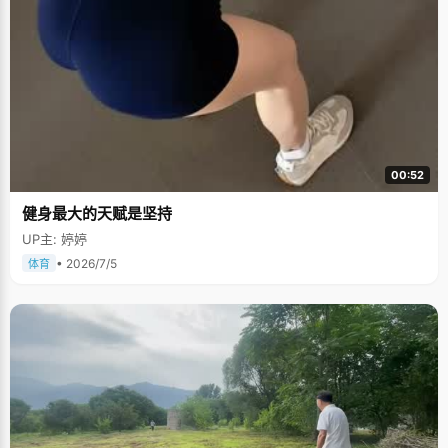
00:52
健身最大的天赋是坚持
UP主: 婷婷
• 2026/7/5
体育