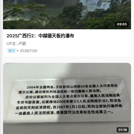
09:05
2025广西行2：中越德天板约瀑布
UP主: 卢颖
• 2026/7/20
旅行
01:16