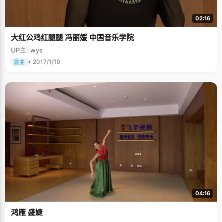
02:16
大红公鸡红腿腿 冯丽媛 中国音乐学院
UP主: wys
• 2017/1/19
歌曲
04:16
鸿雁 盛婕