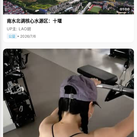
01:00
南水北调核心水源区：十堰
UP主: LAO胡
• 2026/7/6
公益