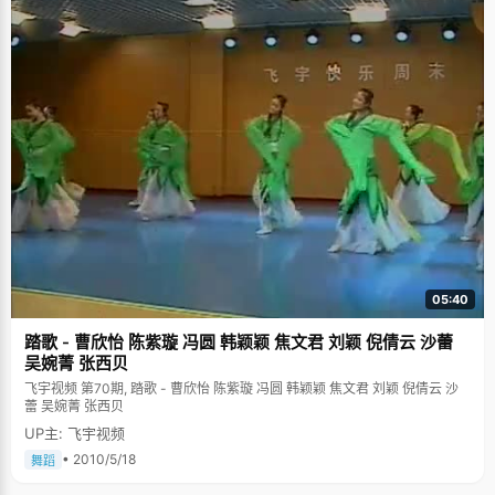
05:40
踏歌 - 曹欣怡 陈紫璇 冯圆 韩颖颖 焦文君 刘颖 倪倩云 沙蕾
吴婉菁 张西贝
飞宇视频 第70期, 踏歌 - 曹欣怡 陈紫璇 冯圆 韩颖颖 焦文君 刘颖 倪倩云 沙
蕾 吴婉菁 张西贝
UP主: 飞宇视频
• 2010/5/18
舞蹈