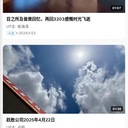
01:07
目之所及皆是回忆，再回3203感慨时光飞逝
UP主: 侯海涛
• 2024/1/23
人文
01:36
跃胜公司2025年4月22日
UP主: 卢颖