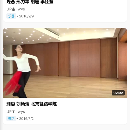
蝶恋 邢力丰 胡珊 李佳莹
UP主: wys
• 2016/9/9
乐器
02:02
珊瑚 刘杨洁 北京舞蹈学院
UP主: wys
• 2016/7/2
舞蹈