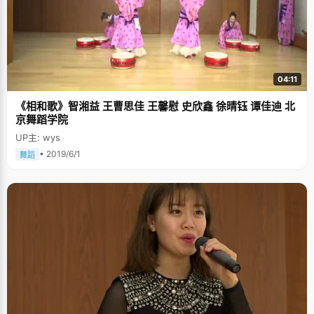
04:11
《相和歌》智湘益 王曹思佳 王馨慰 史欣鑫 徐晴钰 谭佳迪 北
京舞蹈学院
UP主: wys
• 2019/6/1
舞蹈