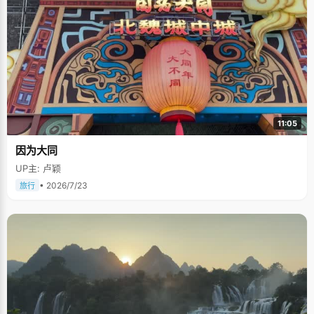
11:05
因为大同
UP主: 卢颖
• 2026/7/23
旅行