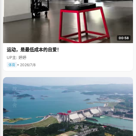
00:58
运动，是最低成本的自爱！
UP主: 婷婷
• 2026/7/8
体育