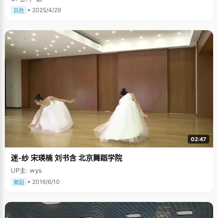
• 2025/4/29
跃胜
02:47
迷-纱 宋瑛楠 刘书含 北京舞蹈学院
UP主: wys
• 2016/6/10
舞蹈