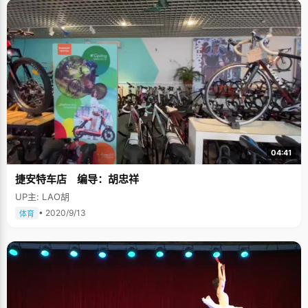
04:41
捷安特车店 编导：胡忠祥
UP主: LAO胡
• 2020/9/13
体育