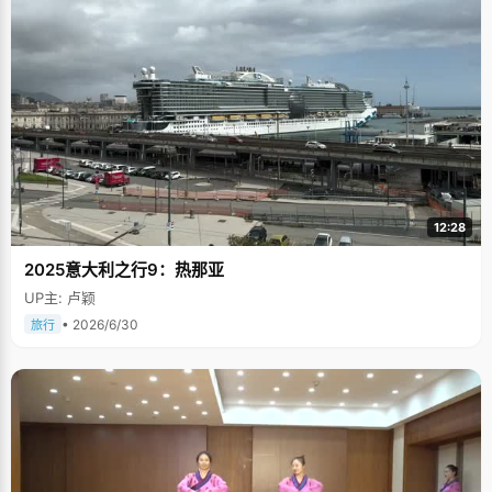
12:28
2025意大利之行9：热那亚
UP主: 卢颖
• 2026/6/30
旅行