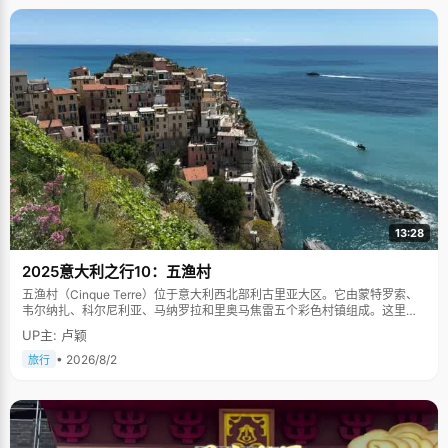
13:28
2025意大利之行10：五渔村
五渔村（Cinque Terre）位于意大利西北部利古里亚大区。它由蒙特罗索、
韦尔纳扎、科尔尼利亚、马纳罗拉和里奥马焦雷五个彩色村镇组成。这里依
山傍海，房屋色彩斑斓，1997年被列为世界文化遗产。
UP主: 卢颖
• 2026/8/2
旅行