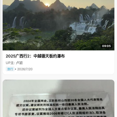
09:05
2025广西行2：中越德天板约瀑布
UP主: 卢颖
• 2026/7/20
旅行