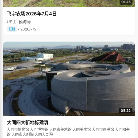
01:25
飞宇农场2026年7月4日
UP主: 侯海涛
• 2026/7/5
跃胜
05:22
大同四大新地标建筑
大同市博物馆 大同博物馆 大同市美术馆 大同美术馆 大同市图书馆 大同图书
馆 大同市大剧院 大同大剧院