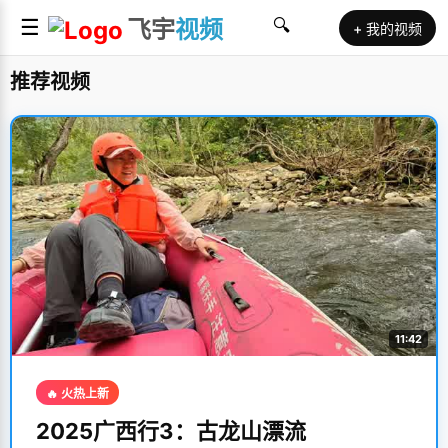
☰
飞宇
视频
🔍
+ 我的视频
推荐视频
11:42
🔥 火热上新
2025广西行3：古龙山漂流