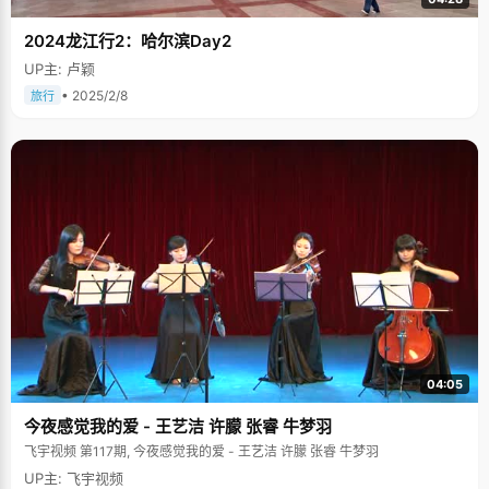
2024龙江行2：哈尔滨Day2
UP主: 卢颖
• 2025/2/8
旅行
04:05
今夜感觉我的爱 - 王艺洁 许朦 张睿 牛梦羽
飞宇视频 第117期, 今夜感觉我的爱 - 王艺洁 许朦 张睿 牛梦羽
UP主: 飞宇视频