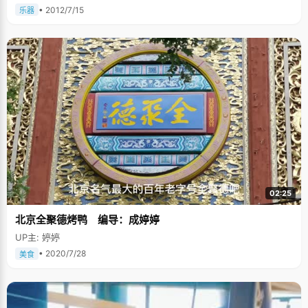
• 2012/7/15
乐器
02:25
北京全聚德烤鸭 编导：成婷婷
UP主: 婷婷
• 2020/7/28
美食