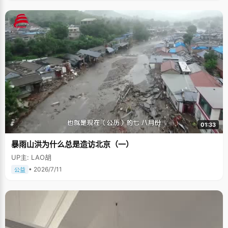
01:33
暴雨山洪为什么总是造访北京（一）
UP主: LAO胡
• 2026/7/11
公益