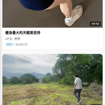
00:52
健身最大的天赋是坚持
UP主: 婷婷
• 2026/7/5
体育