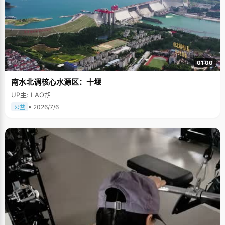
01:00
南水北调核心水源区：十堰
UP主: LAO胡
• 2026/7/6
公益