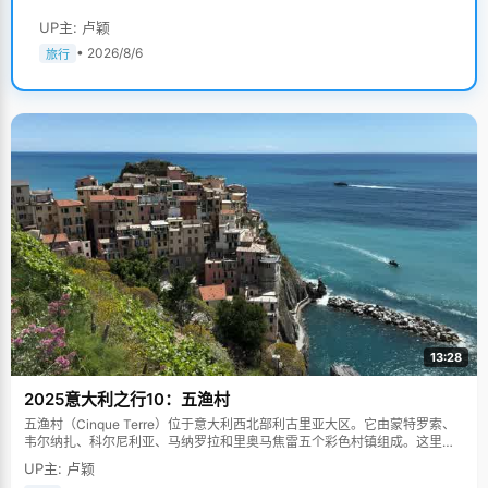
UP主: 卢颖
• 2026/8/6
旅行
13:28
2025意大利之行10：五渔村
五渔村（Cinque Terre）位于意大利西北部利古里亚大区。它由蒙特罗索、
韦尔纳扎、科尔尼利亚、马纳罗拉和里奥马焦雷五个彩色村镇组成。这里依
山傍海，房屋色彩斑斓，1997年被列为世界文化遗产。
UP主: 卢颖