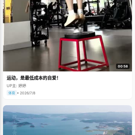
00:58
运动，是最低成本的自爱！
UP主: 婷婷
• 2026/7/8
体育