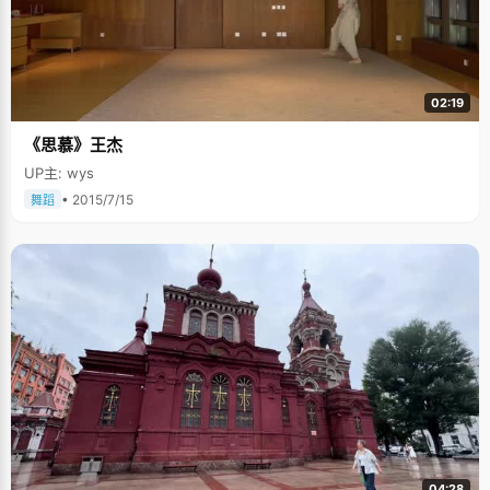
02:19
《思慕》王杰
UP主: wys
• 2015/7/15
舞蹈
04:28