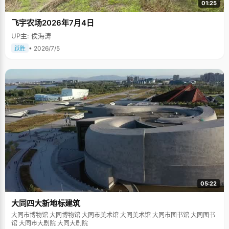
01:25
飞宇农场2026年7月4日
UP主: 侯海涛
• 2026/7/5
跃胜
05:22
大同四大新地标建筑
大同市博物馆 大同博物馆 大同市美术馆 大同美术馆 大同市图书馆 大同图书
馆 大同市大剧院 大同大剧院