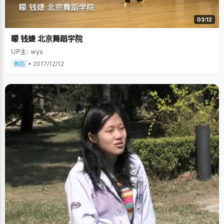
朝那些事儿，不过古今大战秦俑情；汉朝那些事儿，不过长乐未央王昭君；
唐朝那些事儿，不过贞观开元杨玉环；明朝那些事儿，不过洪武建文戚继
03:12
光；清朝那些事儿，不过康熙乾隆慈禧后；高考那些事儿，不过一天两天加
两晚。"这是张友谊高考前的"高考体会"，处处都显出张友谊对高考的看轻和
矇 钱婕 北京舞蹈学院
放松的心态。 "那你为什么要参加高考呢？" 张友谊摊开手，皱了下鼻
子，"在我面前没有其他的路可以走，我只有过了高考，才可能赢得自己的时
UP主: wys
间，之后才有更多的机会和选择去学习自己想学的东西，想尝试的东西"。如
今，张友谊在北京大学自由开放的学风中如鱼得水，"现在我可以随心所欲的
• 2017/12/12
舞蹈
看自己的东西了"。目前，张友谊对台湾特别感兴趣，试图要把图书馆台湾阅
览室的书全部读完，参加了台湾研究会，看台湾的纪录片，研究台湾居民的
思想和生活方式。俨然就是一个严谨的学者风范。 学习只能靠自己 既然无法
逃避高考，那就让自己的成绩优秀一些吧。张友谊总结说，"中国应试教育
下，只要掌握方法的话，就会考得很轻松"。 刚进入高中的时候，张友谊的成
绩一直都很不理想，"之前的学习没有掌握方法和技巧，觉得睁眼抓瞎，找不
到重点，后来我找到了适用于大多数题目的方法，一种变通的格式，发现数
学其实也不是很难"，张友谊说，"我对历史比较有研究，擅于归纳总结规律
性的东西，自从找到学习方法后，成绩起色很大。" 除了方法，毅力和信念非
常重要。"独立思考能力很重要，不要过多的依赖老师和同学。"高一时，张
友谊的数学成绩特别差，一道题两三个小时也做不出来，有时候老师上课也
听不懂，心里很着急，但只能硬着头皮去看去想，一个人坐在那，几个小时
下来一点头绪也没有的情况时有发生。但张友谊就凭着一股转牛角尖，不撞
南墙不死心的倔强劲头，硬生生的将那些问题想明白了，"这是一个量变到质
变的过程，跨过去就豁然开朗了，高三时就基本没有不会做的题了。"