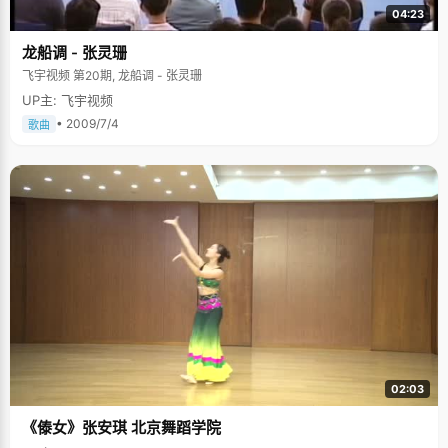
04:23
龙船调 - 张灵珊
飞宇视频 第20期, 龙船调 - 张灵珊
UP主: 飞宇视频
• 2009/7/4
歌曲
02:03
《傣女》张安琪 北京舞蹈学院