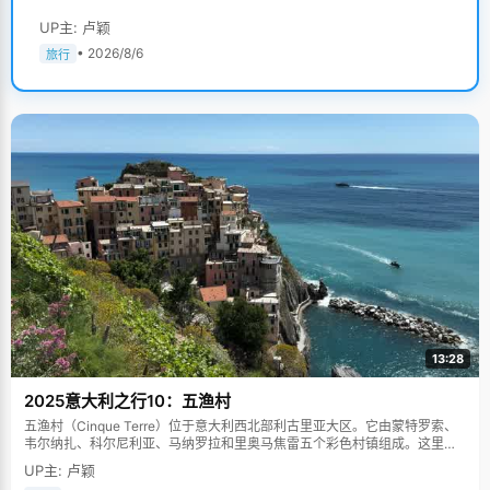
UP主: 卢颖
• 2026/8/6
旅行
13:28
2025意大利之行10：五渔村
五渔村（Cinque Terre）位于意大利西北部利古里亚大区。它由蒙特罗索、
韦尔纳扎、科尔尼利亚、马纳罗拉和里奥马焦雷五个彩色村镇组成。这里依
山傍海，房屋色彩斑斓，1997年被列为世界文化遗产。
UP主: 卢颖