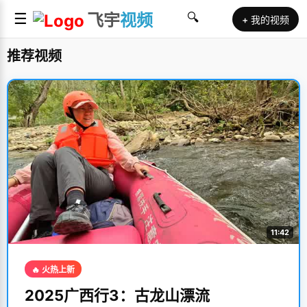
☰
飞宇
视频
🔍
+ 我的视频
推荐视频
11:42
🔥 火热上新
2025广西行3：古龙山漂流