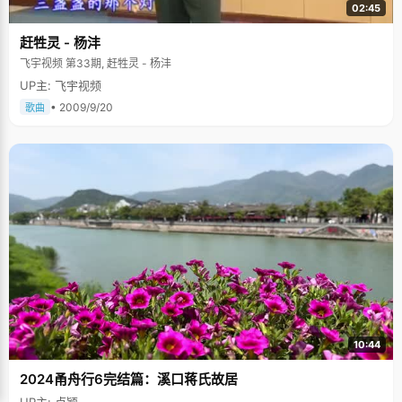
02:45
赶牲灵 - 杨沣
飞宇视频 第33期, 赶牲灵 - 杨沣
UP主: 飞宇视频
• 2009/9/20
歌曲
10:44
2024甬舟行6完结篇：溪口蒋氏故居