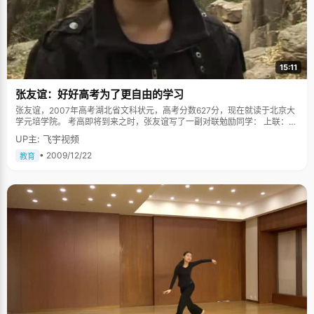
15:11
张友谊：好好高考为了更自由的学习
张友谊，2007年高考湖北省文科状元，高考分数627分，现在就读于北京大
学元培学院。 考高即将到来之时，张友谊写了一副对联勉励同学： 上联：二
日震慑山川，铜都故里龙啸三星，畅游香江千丈波涛，看我小试牛刀揽风
UP主: 飞宇视频
云； 下联：十载睥睨天地，荆楚大地凤舞九天，笑纳京华万国烟云，祝君大
展鸿图惊日月。 横批：数风流人物，还看今朝。 那时候的张友谊是张狂不羁
• 2009/12/22
教育
的。 张友谊今年19岁了，大三学年已经开始了两个多月，与两年前那个不屑
世俗的少年相比，变成沉稳了很多。张友谊一身黑色的运动服，简朴随意，
说话很随和，但是对语言的准确性很强调，我们说话的时候，他会不经意的
纠正你的语法。 张友谊的沉稳来自于读书的积淀，他不止一次说"希望多读一
些书"。提到读书，张友谊的话匣子一下子打开了。"我爷爷以前是私塾老
师，他非常爱读书，一生爱书，甚至临死前也在看书，我从小跟在爷爷身
边，跟他学诗词歌赋，受他影响，也特别喜欢看书"。张友谊喜欢研究历史，
寻找历史的轨迹，写文章思路开阔，意境深远，思想深刻，让老师和同学们
赞不绝口。 不喜欢高考，但喜欢高考后的生活 高中的时候，张友谊有些愤
青，以一种深恶痛绝的态度反对一切为了高考不择手段，高考一锤定乾坤这
类的说法和行为。"我觉得作为一个学生，应该沉下心来多读一些书，多学一
些知识才是最重要的，不要太关注高考，状元之类的，这样太浮躁"。所以张
友谊对于"状元"这个头衔非常反感，当高考成绩出来，各大媒体蜂拥而至的
时候，张友谊却悠闲的跑到神农架去旅了个游，躲过了大家的围追堵截。 "秦