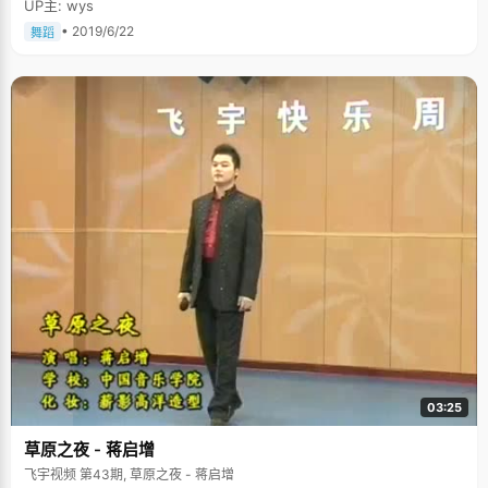
UP主: wys
• 2019/6/22
舞蹈
03:25
草原之夜 - 蒋启增
飞宇视频 第43期, 草原之夜 - 蒋启增