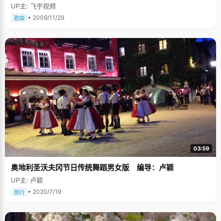
UP主: 飞宇视频
• 2009/11/29
歌曲
03:59
奥地利圣沃夫冈节日传统舞蹈男女版 编导：卢颖
UP主: 卢颖
• 2020/7/19
旅行