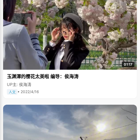
01:17
玉渊潭的樱花太美啦 编导：侯海涛
UP主: 侯海涛
• 2022/4/16
人文