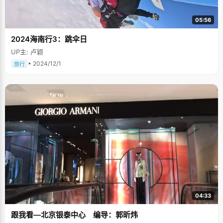
05:56
2024海南行3：跳伞日
UP主: 卢颖
• 2024/12/1
旅行
04:33
跟我看—北京银泰中心 编导：郭昕炜