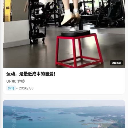
00:58
运动，是最低成本的自爱！
UP主: 婷婷
• 2026/7/8
体育