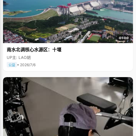
01:00
南水北调核心水源区：十堰
UP主: LAO胡
• 2026/7/6
公益