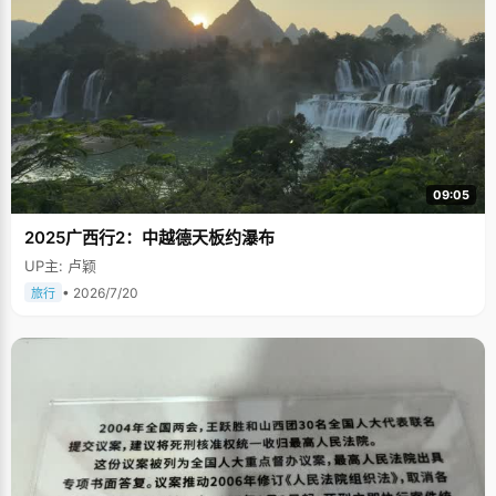
09:05
2025广西行2：中越德天板约瀑布
UP主: 卢颖
• 2026/7/20
旅行