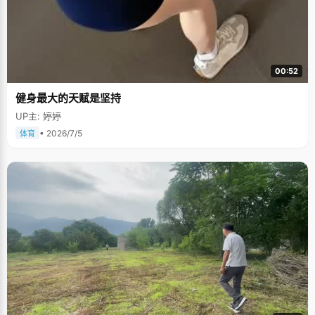
00:52
健身最大的天赋是坚持
UP主: 婷婷
• 2026/7/5
体育