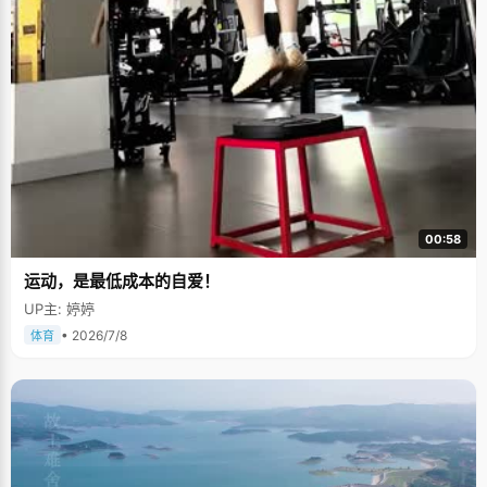
00:58
运动，是最低成本的自爱！
UP主: 婷婷
• 2026/7/8
体育