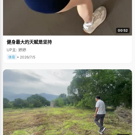
00:52
健身最大的天赋是坚持
UP主: 婷婷
• 2026/7/5
体育