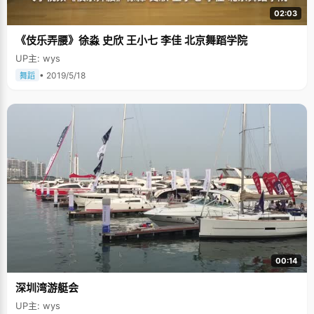
02:03
《伎乐弄腰》徐淼 史欣 王小七 李佳 北京舞蹈学院
UP主: wys
• 2019/5/18
舞蹈
00:14
深圳湾游艇会
UP主: wys