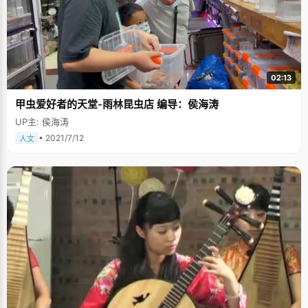
02:13
甲虫爱好者的天堂-雨林昆虫店 编导：侯海涛
UP主: 侯海涛
• 2021/7/12
人文