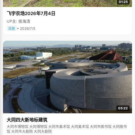
01:25
飞宇农场2026年7月4日
UP主: 侯海涛
• 2026/7/5
跃胜
05:22
大同四大新地标建筑
大同市博物馆 大同博物馆 大同市美术馆 大同美术馆 大同市图书馆 大同图书
馆 大同市大剧院 大同大剧院