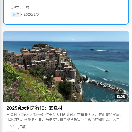
UP主: 卢颖
• 2026/8/6
旅行
13:28
2025意大利之行10：五渔村
五渔村（Cinque Terre）位于意大利西北部利古里亚大区。它由蒙特罗索、
韦尔纳扎、科尔尼利亚、马纳罗拉和里奥马焦雷五个彩色村镇组成。这里依
山傍海，房屋色彩斑斓，1997年被列为世界文化遗产。
UP主: 卢颖