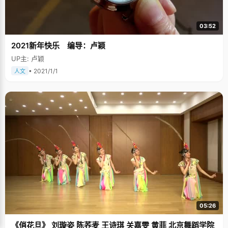
03:52
2021新年快乐 编导：卢颖
UP主: 卢颖
• 2021/1/1
人文
05:26
《俏花旦》 刘璇姿 陈荞麦 王诗琪 关嘉雯 黄菲 北京舞蹈学院