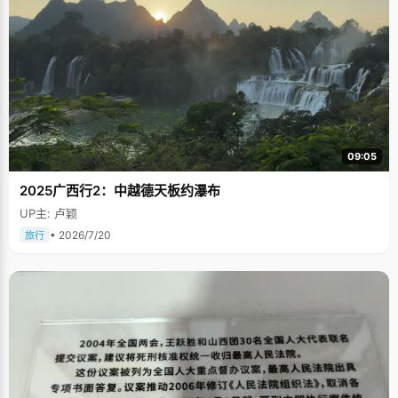
09:05
2025广西行2：中越德天板约瀑布
UP主: 卢颖
• 2026/7/20
旅行