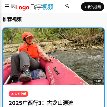
☰
飞宇
视频
🔍
+ 我的视频
推荐视频
11:42
🔥 火热上新
2025广西行3：古龙山漂流