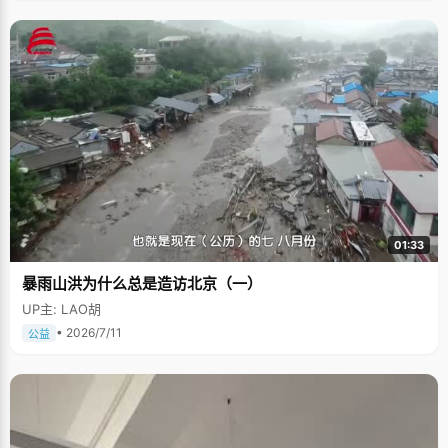
01:33
暴雨山洪为什么总是造访北京（一）
UP主: LAO胡
• 2026/7/11
公益