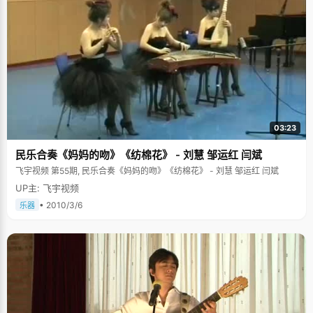
03:23
民乐合奏《妈妈的吻》《纺棉花》 - 刘慧 邹运红 闫斌
飞宇视频 第55期, 民乐合奏《妈妈的吻》《纺棉花》 - 刘慧 邹运红 闫斌
UP主: 飞宇视频
• 2010/3/6
乐器