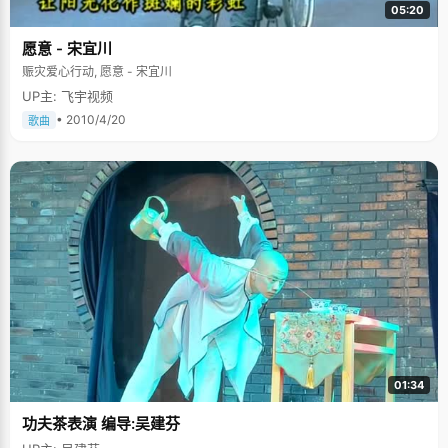
05:20
愿意 - 宋宜川
赈灾爱心行动, 愿意 - 宋宜川
UP主: 飞宇视频
• 2010/4/20
歌曲
01:34
功夫茶表演 编导:吴建芬