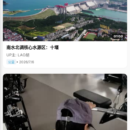
01:00
南水北调核心水源区：十堰
UP主: LAO胡
• 2026/7/6
公益