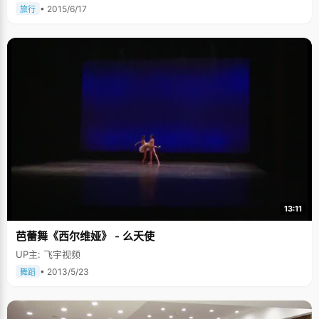
• 2015/6/17
旅行
13:11
芭蕾舞《西尔维娅》 - 么天使
UP主: 飞宇视频
• 2013/5/23
舞蹈