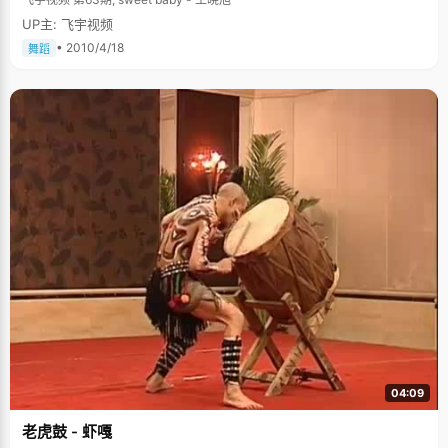
UP主: 飞宇视频
• 2010/4/18
舞蹈
04:09
老虎鼓 - 虾嘎