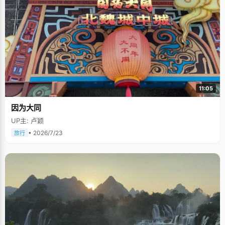
11:05
因为大同
UP主: 卢颖
• 2026/7/23
旅行