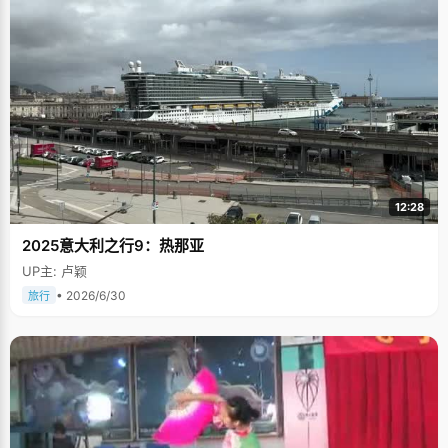
12:28
2025意大利之行9：热那亚
UP主: 卢颖
• 2026/6/30
旅行