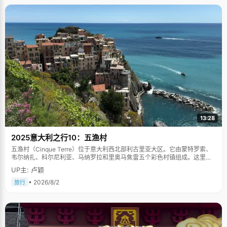
13:28
2025意大利之行10：五渔村
五渔村（Cinque Terre）位于意大利西北部利古里亚大区。它由蒙特罗索、
韦尔纳扎、科尔尼利亚、马纳罗拉和里奥马焦雷五个彩色村镇组成。这里依
山傍海，房屋色彩斑斓，1997年被列为世界文化遗产。
UP主: 卢颖
• 2026/8/2
旅行