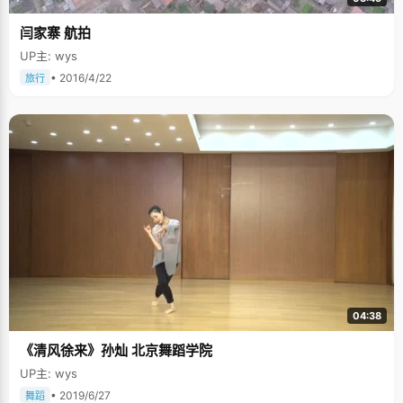
闫家寨 航拍
UP主: wys
• 2016/4/22
旅行
04:38
《清风徐来》孙灿 北京舞蹈学院
UP主: wys
• 2019/6/27
舞蹈