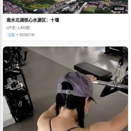
01:00
南水北调核心水源区：十堰
UP主: LAO胡
• 2026/7/6
公益