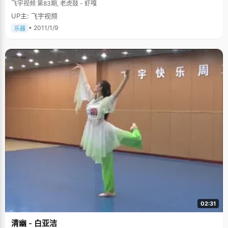
飞宇视频 第83期, 老虎鼓 - 虾嘎
UP主: 飞宇视频
• 2011/1/9
乐器
02:31
清幽 - 白亚洁