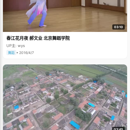
03:10
春江花月夜 郝文业 北京舞蹈学院
UP主: wys
• 2016/4/7
舞蹈
03:45