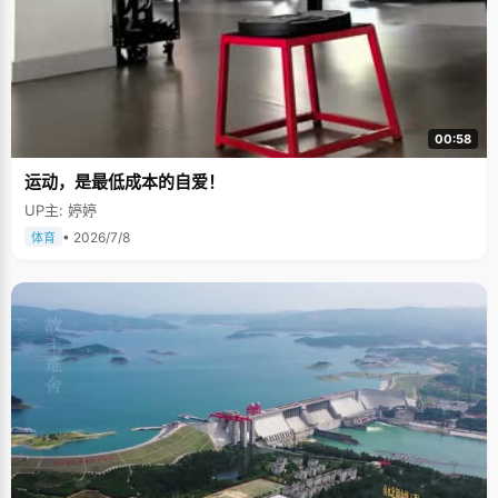
00:58
运动，是最低成本的自爱！
UP主: 婷婷
• 2026/7/8
体育