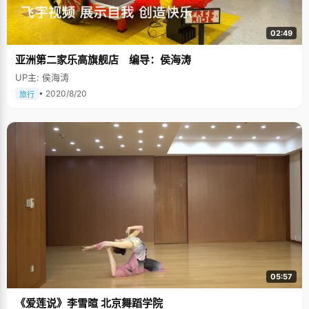
以自己创造的，结果的好与坏全在乎于你的努力。"天行健，君子以自强不
息！"（出自《易经》）这是扎西次仁最喜欢的一句话，在这里，他把这句话
送给所有的师弟师妹们，"在面对人生中的挑战时，保持一颗自强不息的心，
02:49
希望就在前方，扎西德勒！"
亚洲第二家乐高旗舰店 编导：侯海涛
UP主: 侯海涛
• 2020/8/20
旅行
05:57
《爱莲说》李雪暄 北京舞蹈学院