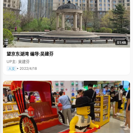
认真努力的学习，提高自己。"高一高二的时候什么都不想，就是拼命学，拼
命学，终于在高二下学习的最后一次考试考了第二名。"第一次考得这么好，
扎西次仁高兴极了，这是个莫大的鼓励。谦虚大概是扎西次仁最大的特点
了，面对成绩的时候，他唯一的念头就是自己还需要再努力一些。高二结束
的那个暑假，扎西次仁把高三所有课程提前自学了一遍，开学以后，当老师
还在讲解高三课本的时候，他已经开始进行第一轮系统的复习了。"笨鸟先
飞，我比别人快了一步，就比别人多了很多机会和时间。"在高三的最后半个
学期，扎西次仁给自己制定了严格的学习计划，每天早上5点钟准时起床，几
乎是每天早上第一个把教室灯开的人。晚上熄灯以后，扎西次仁就点着蜡烛
01:48
在教书看书，常常看到凌晨一两点钟。在艰辛紧张的学习生活中，家人就是
扎西次仁努力的最坚强精神动力，爸爸妈妈每个星期都会给扎西打电话，与
望京东湖湾 编导:吴建芬
他谈心。班主任老师也特别关心这个从地方上来的孩子，每隔一段时间就会
找他单独聊一聊，在学习和生活中提供一些帮助。扎西次仁还有一群知心的
UP主: 吴建芬
朋友，每当结束一天学习，疲乏无力而又烦躁不堪的时候，他们就会相约到
天台聊天，互相倾诉，相互开导，相互鼓励，"不知道以后会怎么样，但都要
• 2022/4/18
人文
互相搀扶着走过最后一段。"比起任何物质上的东西，精神上的动力更能激起
扎西次仁的信心和决心。从高三开始，扎西次仁每次考试都是年级第一，一
直保持到高考的时候。 扎西次仁的高三生活并不是枯燥无味的，在学习的主
旋律下还有许多快乐的小插曲。他特别喜欢打篮球，常常跟同学们举行一些
小比赛，有时候还向老师们挑战一下，在课余的时候彻底的放松自己绷紧的
神经。藏族是个能歌善舞的民族，只要有旋律的地方就有他们舞动的身影。
周末的时候，扎西次仁就跟一群藏族朋友聚在一起，载歌载舞，可以想像出
当时的场面，一群穿着藏族服装的孩子，跳着轻松欢快的锅庄，充满了欢声
笑语。很可惜，采访那天没能看到扎西次仁的舞姿，不过他教会了我藏语的
问候："扎西德勒"，还有藏族那个典型虔诚的问候姿势，左脚跟向外点，双
手打开，向前轻轻弯腰低头。 进入北京大学以后，扎西次仁明显感觉出自己
与一些发达地区同学之间实力的差距，尤其是英语和数学是最大的薄弱环
节，不过，扎西次仁已经做好了认真努力的准备，环境是客观的，条件是可