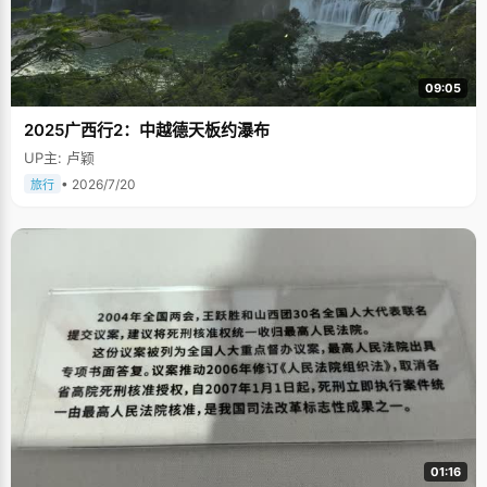
09:05
2025广西行2：中越德天板约瀑布
UP主: 卢颖
• 2026/7/20
旅行
01:16