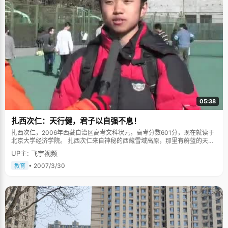
05:38
扎西次仁：天行健，君子以自强不息！
扎西次仁，2006年西藏自治区高考文科状元，高考分数601分，现在就读于
北京大学经济学院。 扎西次仁来自神秘的西藏雪域高原，那里有蔚蓝的天
空，广袤的大地和苍茫的远山，还有勤劳朴实，豪爽仗义的人民，以及高原
UP主: 飞宇视频
特有的带着光泽的黑皮肤，这是我第一次去西藏时候的印象，当面对扎西的
时候，这些景象清晰的出现在脑海里，藏族人总能给人不一样的感觉。 藏族
• 2007/3/30
教育
名字多以四字组成，"扎西次仁"的名字是在出生的时候由活佛给取的，在藏
语里，"扎西"代表吉祥，"次仁"代表着长寿。西部的教育并不像内地一样紧张
繁重，在高三之前，扎西从来没有补过课，所以周末和放假的时候，他可以
随心所欲的度过一段快乐时光，放牧，劳动，或是跟着大人去挖虫草，"一天
能挖几十根，每根能挣好几块钱"。 从芒康县考入昌都地区重点高中对于扎西
次仁来说已经算是一种幸运了，他的初中成绩实在不敢恭维，只能算是中上
水平。面对强劲的对手们，扎西真正感觉了一种差距，压力使得扎西不得不