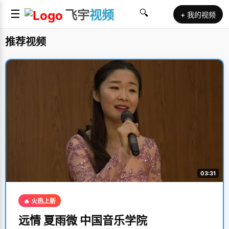
☰
飞宇
视频
🔍
+ 我的视频
推荐视频
03:31
🔥 火热上新
远情 夏雨微 中国音乐学院