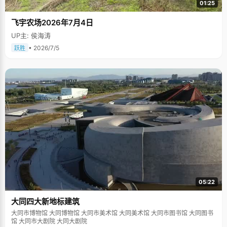
01:25
飞宇农场2026年7月4日
UP主: 侯海涛
• 2026/7/5
跃胜
05:22
大同四大新地标建筑
大同市博物馆 大同博物馆 大同市美术馆 大同美术馆 大同市图书馆 大同图书
馆 大同市大剧院 大同大剧院