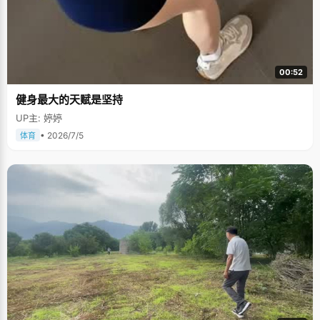
00:52
健身最大的天赋是坚持
UP主: 婷婷
• 2026/7/5
体育