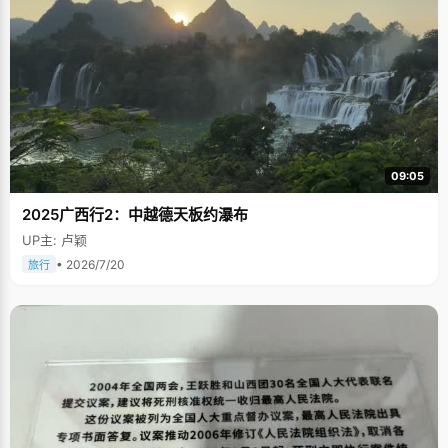
09:05
2025广西行2：中越德天板约瀑布
UP主: 卢颖
• 2026/7/20
旅行