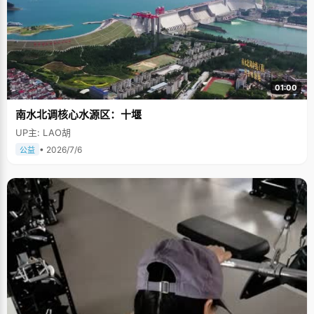
01:00
南水北调核心水源区：十堰
UP主: LAO胡
• 2026/7/6
公益