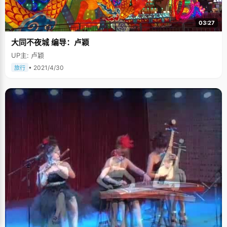
03:27
大同不夜城 编导：卢颖
UP主: 卢颖
• 2021/4/30
旅行