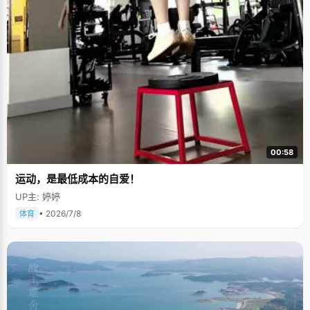
00:58
运动，是最低成本的自爱！
UP主: 婷婷
• 2026/7/8
体育