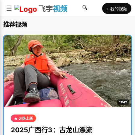
☰
飞宇
视频
🔍
+ 我的视频
推荐视频
11:42
🔥 火热上新
2025广西行3：古龙山漂流