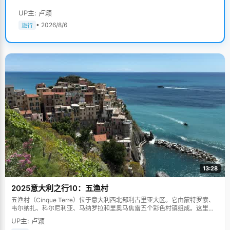
UP主: 卢颖
• 2026/8/6
旅行
13:28
2025意大利之行10：五渔村
五渔村（Cinque Terre）位于意大利西北部利古里亚大区。它由蒙特罗索、
韦尔纳扎、科尔尼利亚、马纳罗拉和里奥马焦雷五个彩色村镇组成。这里依
山傍海，房屋色彩斑斓，1997年被列为世界文化遗产。
UP主: 卢颖