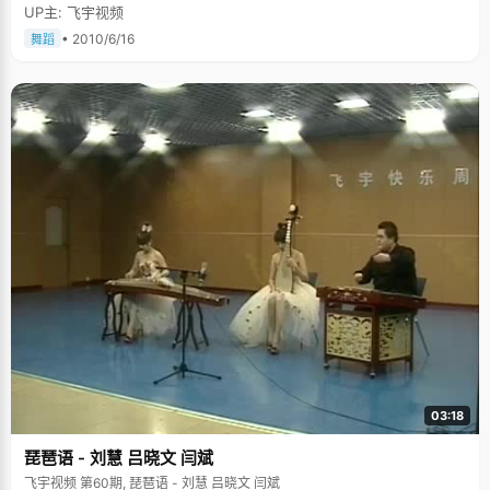
UP主: 飞宇视频
• 2010/6/16
舞蹈
03:18
琵琶语 - 刘慧 吕晓文 闫斌
飞宇视频 第60期, 琵琶语 - 刘慧 吕晓文 闫斌