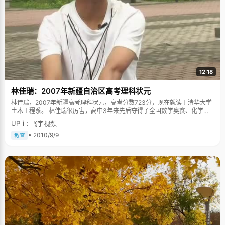
12:18
林佳瑞：2007年新疆自治区高考理科状元
林佳瑞，2007年新疆高考理科状元，高考分数723分，现在就读于清华大学
土木工程系。 林佳瑞很厉害，高中3年来先后夺得了全国数学奥赛、化学奥
赛、生物奥赛一等奖，4次获得保送生资格。2007年，获得全国数学奥林匹
UP主: 飞宇视频
克决赛铜牌，并在清华大学自主招生考试中以数学满分的成绩被清华大学录
取。但为了自己喜欢的专业和学校荣誉，他还是坚定的选择了参加高考，并
• 2010/9/9
教育
一举夺魁。 用知识改变命运 林佳瑞在山东长到6岁便跟着爸妈来到了新疆乌
鲁木齐。爸爸妈妈都是地道的农民，种棉花是家里唯一的经济来源。对于农
村的孩子来说，要改变命运，有出息，只有靠读书，爸妈也是一直这样教育
林佳瑞和哥哥。 懂事较早的哥两在学习上很为父母争气，学习成绩一直都名
列前茅。林佳瑞的哥哥上学较早，他的教科书便是林佳瑞的启蒙教程。上学
以前，他就经常偷翻哥哥的课本，有看不懂的地方就等哥哥回来了请教，哥
哥每次都会耐心的给他讲解。所以等正式上学了，林佳瑞学得很轻松，成绩
一直都是班级前几名。"哥哥的成绩很好，他对我起到了榜样作用"，林佳瑞
说，"他在前边走，我在后边跟着，不敢松懈"。 林佳瑞家里的经济条件一直
都不是很好，再加上妈妈身体不太好，经济收入正常供两个孩子上学对于一
个农村家庭来说非常吃力。为了继续上学，林佳瑞和哥哥就特别努力，因为