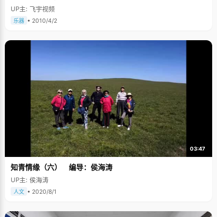
UP主: 飞宇视频
• 2010/4/2
乐器
03:47
知青情缘（六） 编导：侯海涛
UP主: 侯海涛
• 2020/8/1
人文