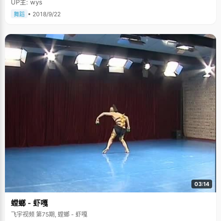
UP主: wys
• 2018/9/22
舞蹈
03:14
螳螂 - 虾嘎
飞宇视频 第75期, 螳螂 - 虾嘎