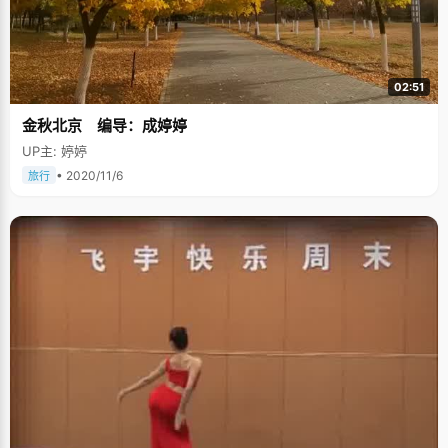
只有拿到了奖学金才能交上学费，继续学习。否则，以后可能还会继续父母
的路。"改变命运"，对于林佳瑞和哥哥来说，目前只有一条路可走。 上清华
梦想了六年 初一的时候，因为学习成绩好，尤其是理科成绩非常拔尖，班主
任老师就建议林佳瑞考清华大学。虽然没到过清华大学，清华也只是个模糊
的概念，但是清华在林佳瑞的脑海中落下了深深烙印，"从那时候就有了这个
02:51
小小的梦想，脑子里只有一个学校概念，那就是清华"。林佳瑞说，在整个高
中阶段，他就没有想过要考其他的学校。高考志愿里也只填了一个学校——
金秋北京 编导：成婷婷
清华大学。 懂得感恩 林佳瑞是一个特别懂得感恩的孩子，在他的成长过程
中，得到过很多人的帮助，也因此，他一直特别努力的学习，让自己成长。
UP主: 婷婷
中考的时候，林佳瑞以优异的成绩考入了乌鲁木齐高级中学。作为一个从地
方考上来的孩子，林佳瑞的压力特别大，本来就内向的性格更加不敢说话
• 2020/11/6
旅行
了，有什么事情都自己闷着，性格变得有些孤僻。班主任老师发现了林佳瑞
的变化，特意找林佳瑞聊天，开导他，在元旦的时候还送了林佳瑞一张贺
卡，鼓励林佳瑞好好努力。 这张贺卡，林佳瑞一直很好的保存着，他说，"如
今能取得这么好的成绩，得感谢老师们的教导"。直到现在，林佳瑞依然保持
着跟以往老师的联系，有时间就会给老师们打电话。 如今在清华已经三年时
间了，林佳瑞一直都非常努力，虽然来自乌鲁木齐，基础跟内陆的学校相比
较为薄弱，但是通过努力，林佳瑞的成绩一直排名年级前十，每年都有奖学
金，学费和生活费都不成问题了。林佳瑞的手机和笔记本都是用奖学金买
的。 大学三年，不管从性格上，还是眼界上，林佳瑞都比以前成熟了很多。
他目前的打算是争取上研究生，然后再工作或者出国深造。现在哥哥工作
了，自己也能独立了，家庭负担轻了，林佳瑞希望能在学习上走得更远些。