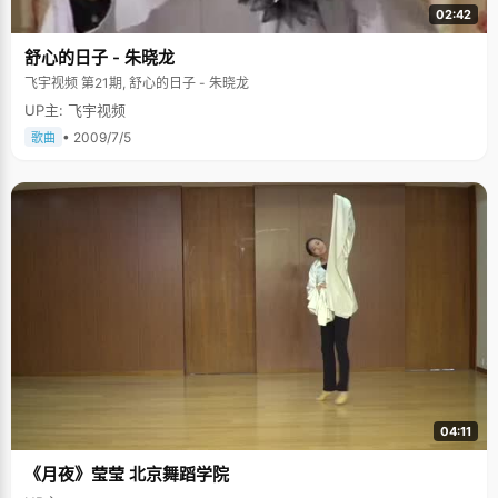
02:42
舒心的日子 - 朱晓龙
飞宇视频 第21期, 舒心的日子 - 朱晓龙
UP主: 飞宇视频
• 2009/7/5
歌曲
04:11
《月夜》莹莹 北京舞蹈学院