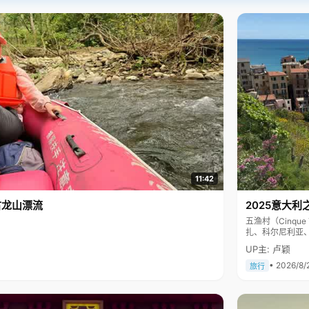
11:42
古龙山漂流
2025意大利
五渔村（Cinq
扎、科尔尼利亚
色彩斑斓，199
UP主: 卢颖
• 2026/8/
旅行