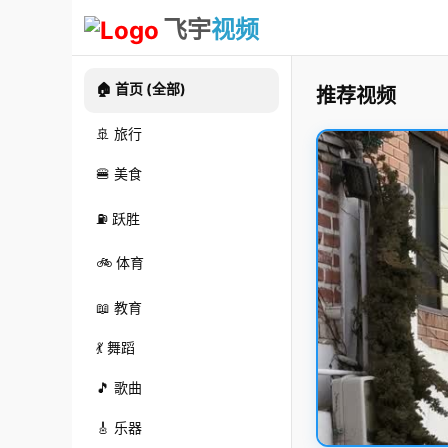
飞宇
视频
🏠 首页 (全部)
推荐视频
🚢 旅行
🍔 美食
⛽ 跃胜
🚲 体育
📖 教育
💃 舞蹈
🎵 歌曲
🎸 乐器