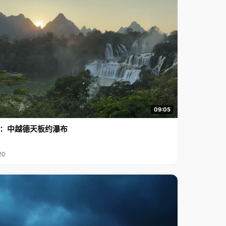
09:05
行2：中越德天板约瀑布
20