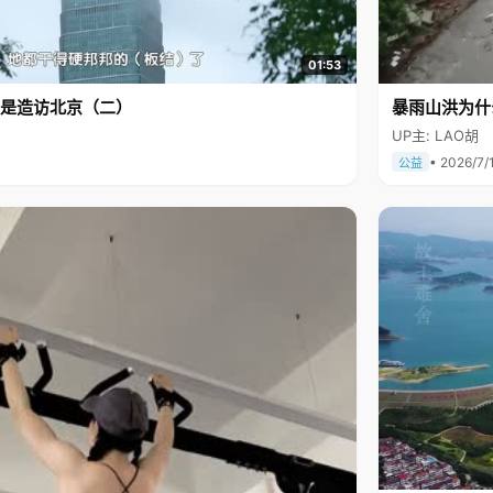
01:53
是造访北京（二）
暴雨山洪为什
UP主: LAO胡
• 2026/7/
公益