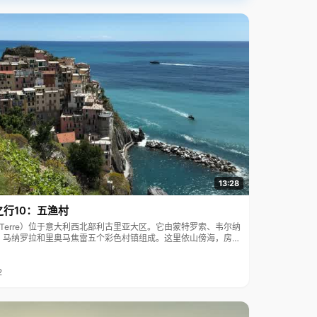
13:28
之行10：五渔村
ue Terre）位于意大利西北部利古里亚大区。它由蒙特罗索、韦尔纳
、马纳罗拉和里奥马焦雷五个彩色村镇组成。这里依山傍海，房屋
7年被列为世界文化遗产。
2