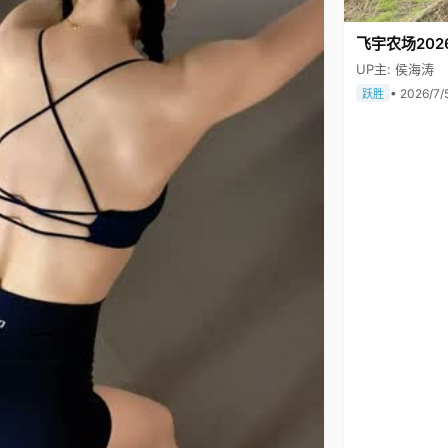
飞宇农场202
UP主: 侯海涛
• 2026/7/
跃胜