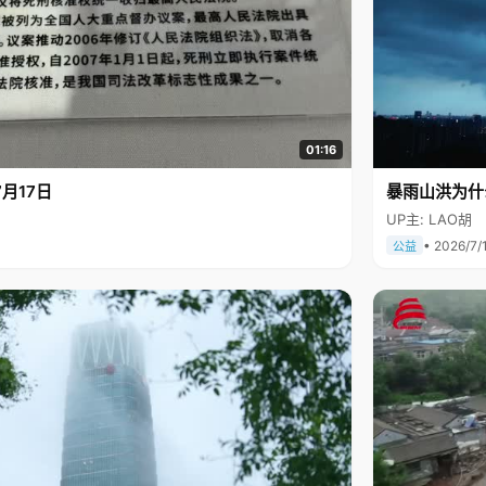
01:16
月17日
暴雨山洪为什
UP主: LAO胡
• 2026/7/
公益