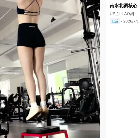
南水北调核心
UP主: LAO胡
• 2026/7/
公益