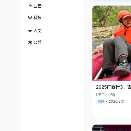
🎉 曲艺
💻 科技
💋 人文
🌍 公益
2025广西行3：
UP主: 卢颖
• 2026/8/6
旅行