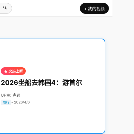
🔍
+ 我的视频
🔥 火热上新
2026坐船去韩国4：游首尔
UP主: 卢颖
• 2026/4/6
旅行