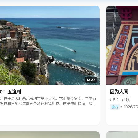
13:28
10：五渔村
因为大同
Terre）位于意大利西北部利古里亚大区。它由蒙特罗索、韦尔纳
UP主: 卢颖
罗拉和里奥马焦雷五个彩色村镇组成。这里依山傍海，房屋
• 2026/7/
旅行
被列为世界文化遗产。