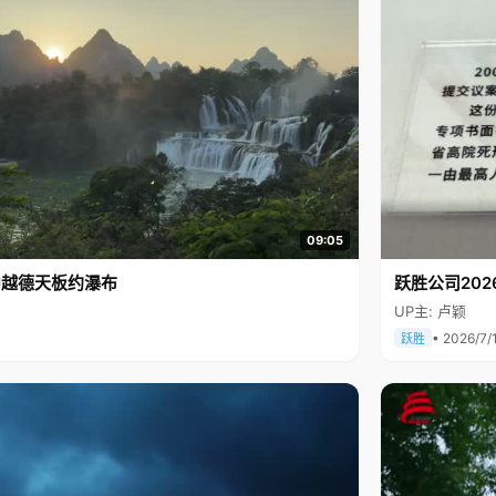
09:05
中越德天板约瀑布
跃胜公司202
UP主: 卢颖
• 2026/7/
跃胜