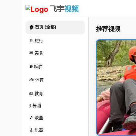
飞宇
视频
🏠 首页 (全部)
推荐视频
🚢 旅行
🍔 美食
⛽ 跃胜
🚲 体育
📖 教育
💃 舞蹈
🎵 歌曲
🎸 乐器