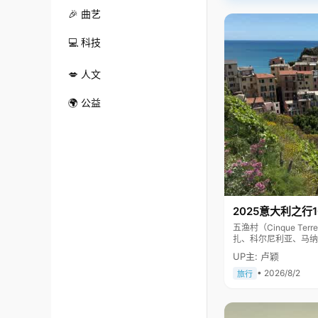
🎉 曲艺
💻 科技
💋 人文
🌍 公益
2025意大利之行
五渔村（Cinque 
扎、科尔尼利亚、马纳
色彩斑斓，1997年
UP主: 卢颖
• 2026/8/2
旅行