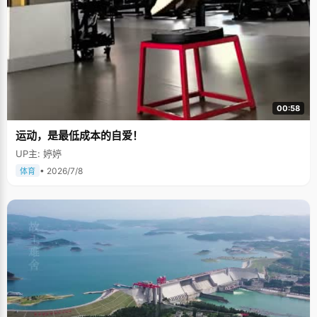
00:58
运动，是最低成本的自爱！
UP主: 婷婷
• 2026/7/8
体育