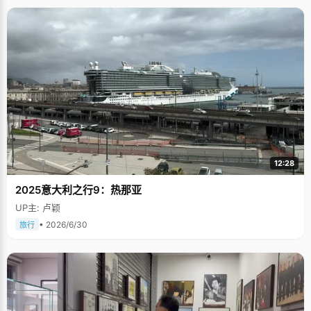
12:28
2025意大利之行9：热那亚
UP主: 卢颖
• 2026/6/30
旅行