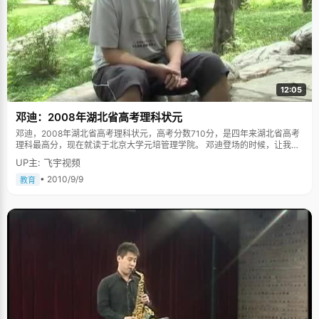
12:05
邓迪：2008年湖北省高考理科状元
邓迪，2008年湖北省高考理科状元，高考分数710分，是四年来湖北省高考
理科最高分，现在就读于北京大学元培管理学院。 邓迪登场的时候，让我们
很是震惊了一下，高大健硕的体格，T恤大短裤、脚蹬运动鞋，有点黝黑的皮
UP主: 飞宇视频
肤，就好像刚从运动场上下来的篮球运动员。 "在学校里，同学们都叫我
boss"，透过眼镜，他眼镜中闪着点小得意，"嘿嘿，他们说我就像游戏里边
• 2010/9/9
教育
的大BOSS，血很厚，很抗打，很强大。" 如果要听一个乖学生的故事，邓迪
大概会让你失望，他的成长中，总是伴随着叛逆和各种不循规蹈矩。 童年忙
着"打架"和"打酱油" 邓迪自称，自己是被"放养"长大的。 "打架"几乎贯穿了
邓迪的整个小学阶段。"刚开始是被别人打，后来我只好奋起反抗，所以经常
打架"，邓迪很阿Q的想法。在学校跟同学打，回家跟表哥打，邓迪笑着
说，"自己一身结实的身板都是打架打出来的。" 但是对于学习，邓迪倒是得
到了父母的充分信任和自由，几乎不给压力，也不会强迫他去学一些额外的
辅导班。在家里，邓迪跟父母最多的沟通就是跟爸爸下象棋，每次下得好会
被奖励一本小人书。所幸，邓迪在学习上还是比较自觉的，上课认真听讲，
下课认真作业，"打酱油"也打到了优质酱油，每次考试成绩都处于班级的中
上水准。 叛逆的日子在初中时候完结。"可能也长大了吧，觉得应该懂事了，
如果学习不好，可能就没有一个好的前途"，邓迪说，"&lsquo;走旁门左道