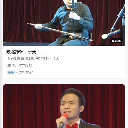
让家长们放心。运动是最好的放松方式“高三临近高考时，我每天晚上都出去
慢跑。”提到如何缓解紧张情绪、放松身体时，婧玲认为运动是一个好方式。
婧玲高三时张女士每天晚上10点钟左右，都会陪婧玲在楼下慢跑。“身体好，
才能保证学习。而且慢跑之后，身体特别轻松，通过运动吸氧后，记忆力也
增强了不少。回家后，背东西特别牢固。”婧玲向其他同学推荐这种放松方
式。家长：注重孩子心理健康朴婧玲的父亲朴尚昊认为，高考只是必经的一
条道路而已，对孩子能考取多少分并不很在意。“说心里话，我更重视孩子心
理是否能健康成长，孩子是否具有社会责任感。”朴尚昊这样对记者说。面对
高分，父亲朴尚昊高兴过后变得平静。“其实，高考成绩只是孩子12年学习的
04:36
一个总结。孩子成绩不错，只能说明女儿给12年的学习做了一个完美的总
结。接下来，孩子的未来还需要努力。”。(作者 丁宁) 来源：华商晨报
陕北抒怀 - 于天
飞宇视频 第102期, 陕北抒怀 - 于天
UP主: 飞宇视频
• 2012/5/7
乐器