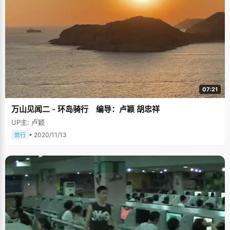
07:21
万山见闻二 - 环岛骑行 编导：卢颖 胡忠祥
UP主: 卢颖
• 2020/11/13
旅行