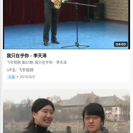
&rsquo;难度也很大，学习对我来说算是比较轻松的了"。自初中开始，邓迪
便收敛起爱玩的性子，在学习上花了很多精力，成绩一跃成为年级一二名，
还在奥赛中多次获奖，也因此有机会考取了武汉的一所高中。 学习没有"绝
招" 如果把高考比作武林赛事，邓迪无疑是高手，他取胜的不是独家"绝招"，
平实的大众招式练得过硬反而更具竞争力。邓迪的学习方法简单：把握课上
每一分钟，时刻跟着讲解思维，做笔记配合；以应考的态度完成每一项作
业，力求快速、准确和作答规范化；初中到高三，邓迪一直紧跟老师的步
骤，不曾到校外培优、不添加教辅书，把握住眼下的学习。如此"经济"的学
习方法，配上踏实的求学态度，让邓迪在高考中获得丰收。 回顾三年，邓迪
04:00
的老师们称：这孩子不是最聪明的，却是最认真、最沉稳的一个。虽为尖子
生，但在冲刺阶段他不刻意攻难题，练习中再基础的一道题，他都会一丝不
我只在乎你 - 李天泽
苟地对待。"这是邓迪的聪明之处，把高考中涉及基础的题抓到了，分数自然
不会差。" 错题本是班上的展品 每次试卷发下来后，邓迪做的第一件事
飞宇视频 第67期, 我只在乎你 - 李天泽
情就是给自己纠错，把错误的题目重新做一遍，然后总结出错误的地方和原
UP主: 飞宇视频
因。平时做错了题目，哪怕是错了一分，他都会完整地把题目在错题本上抄
一遍，并且扎扎实实地总结，从课本的第一个单元到最后一个单元，他的每
• 2010/5/3
乐器
一个知识点都有自己的心得小结，因此邓迪的错题本经常成为班上的展示
品，被大家传阅copy。整个高中阶段，邓迪总结了好几个本子。 邓迪很诚
实。面对记者，他不隐瞒自己爱玩的天性。高中三年，他最爱玩篮球，在休
息日或傍晚时分会到篮球场和同学打球，偶像是美国球星加内特。看到别的
同学上网，邓迪说其实也想玩一玩游戏或看一看电影，但他有很强的自制
力，高考完的那个暑假，他狠狠地玩了好几个通宵。 进入大学学习了两年，
邓迪变得稳重成熟了很多，大二分专业的时候，他选择了金融专业，"未来的
路已经大体成型了，我现在要做的就是踏踏实实的学习，努力提高自己"。