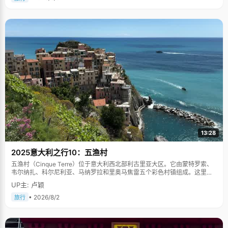
13:28
2025意大利之行10：五渔村
五渔村（Cinque Terre）位于意大利西北部利古里亚大区。它由蒙特罗索、
韦尔纳扎、科尔尼利亚、马纳罗拉和里奥马焦雷五个彩色村镇组成。这里依
山傍海，房屋色彩斑斓，1997年被列为世界文化遗产。
UP主: 卢颖
• 2026/8/2
旅行