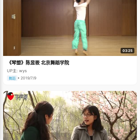
03:25
《琴塑》陈昱筱 北京舞蹈学院
UP主: wys
• 2019/7/9
舞蹈