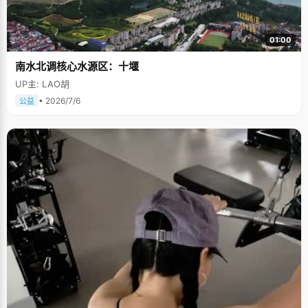
01:00
南水北调核心水源区：十堰
UP主: LAO胡
• 2026/7/6
公益