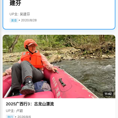
建芬
UP主: 吴建芬
• 2020/8/28
美食
11:42
2025广西行3：古龙山漂流
UP主: 卢颖
• 2026/8/6
旅行