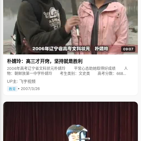
09:07
朴婧玲：高三才开窍，坚持就是胜利
2006年高考辽宁省文科状元朴婧玲 平常心态助她取得好成绩 人
物：朝鲜族第一中学朴婧玲 考生类别：文史类 高考分数：668
分 “这比我估计的高考分数要高。” 26日，记者在朝一中见到朴婧玲
UP主: 飞宇视频
时，2006年高考考取了668分的她有着这样的感慨。总结自己的学习经验，
婧玲认为勤奋地努力过，不会太注重自己考了多少分，这样平常的心态助她
• 2007/3/26
教育
取得好成绩。从不计较考了多少分“你高考各科成绩都多少分啊？”面对记者
的问题，朴婧玲不好意思地摇摇头表示，没太记住。原来，朴婧玲很少注意
自己考试过后的分数。在她看来，努力学习的过程最重要。也是因为持有这
样的态度，让朴婧玲在高考中取得668分的成绩。 朴婧玲的爸爸朴尚昊
回忆说，婧玲的三次模拟考试成绩平均在650分左右，高考估分650分也比较
保守。不过女儿信心十足，报考了北京大学新闻传媒专业。好成绩主要靠勤
奋学习朴婧玲的妈妈张丽华告诉记者，女儿小时候就很聪明，学知识很快。
但是，聪明只是女儿取得好成绩的原因之一，还有最重要的一点就是婧玲特
别勤奋。“高三那年，我基本上没看过电视。”婧玲的话音刚落，张女士表示
女儿很要强，每天晚上都很认真地学习，自我约束能力也很强，主动学习很