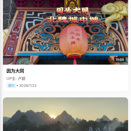
11:05
因为大同
UP主: 卢颖
• 2026/7/23
旅行