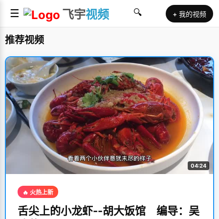
☰
飞宇
视频
🔍
+ 我的视频
推荐视频
04:24
🔥 火热上新
舌尖上的小龙虾--胡大饭馆 编导：吴