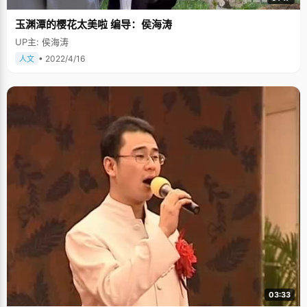
玉渊潭的樱花太美啦 编导：侯海涛
UP主: 侯海涛
• 2022/4/16
人文
03:33