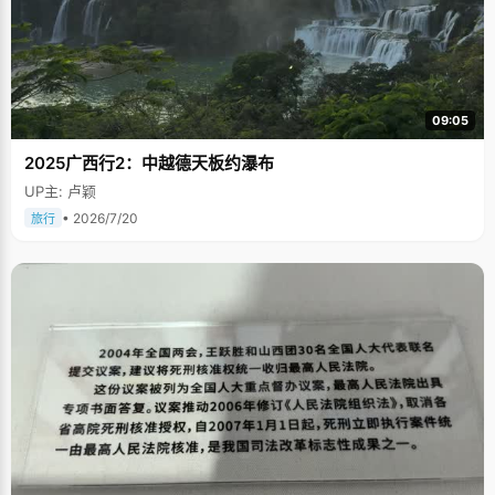
09:05
2025广西行2：中越德天板约瀑布
UP主: 卢颖
• 2026/7/20
旅行