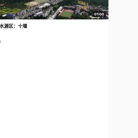
01:00
水源区：十堰
6