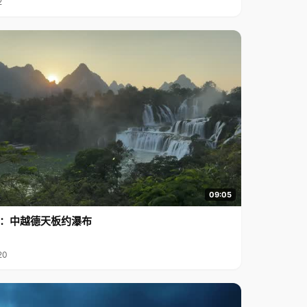
2
09:05
行2：中越德天板约瀑布
20