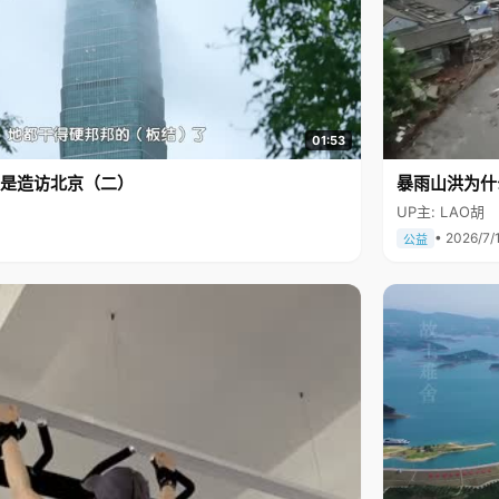
01:53
是造访北京（二）
暴雨山洪为什
UP主: LAO胡
• 2026/7/
公益