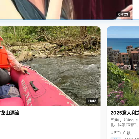
04:23
11:42
古龙山漂流
2025意大利
五渔村（Cinq
扎、科尔尼利亚
色彩斑斓，199
UP主: 卢颖