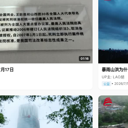
01:16
月17日
暴雨山洪为什
UP主: LAO胡
• 2026/7/
公益