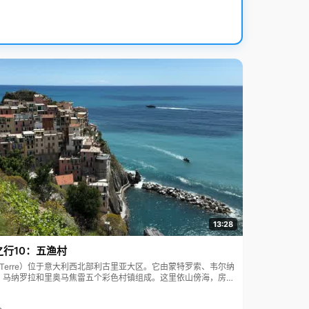
13:28
之行10：五渔村
ue Terre）位于意大利西北部利古里亚大区。它由蒙特罗索、韦尔纳
、马纳罗拉和里奥马焦雷五个彩色村镇组成。这里依山傍海，房屋
7年被列为世界文化遗产。