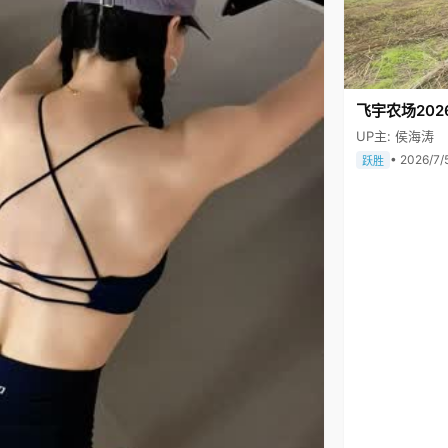
飞宇农场202
UP主: 侯海涛
• 2026/7/
跃胜