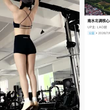
南水北调核心
UP主: LAO胡
• 2026/7/
公益