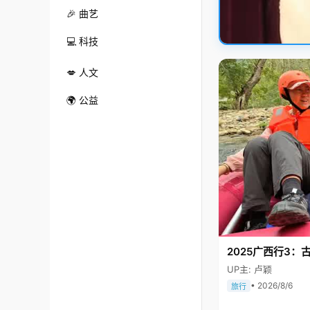
🎉 曲艺
💻 科技
💋 人文
🌍 公益
2025广西行3：
UP主: 卢颖
• 2026/8/6
旅行