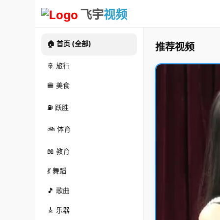
飞宇
视频
🏠 首页 (全部)
推荐视频
🚢 旅行
🍔 美食
⛽ 跃胜
🚲 体育
📖 教育
💃 舞蹈
🎵 歌曲
🎸 乐器