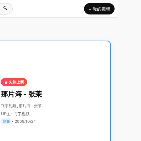
🔍
+ 我的视频
🔥 火热上新
那片海 - 张茉
飞宇视频 , 那片海 - 张茉
UP主: 飞宇视频
• 2009/10/24
歌曲