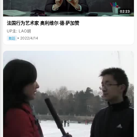
02:23
法国行为艺术家 奥利维尔·德·萨加赞
UP主: LAO胡
• 2022/4/14
舞蹈