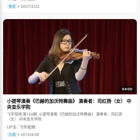
家乡的思念。说起状元的事情，曹飞腼腆的笑容里带着无限的幸福，讲起小
时候故事，还时常的吐吐舌头。 曹飞说，小时候的村子里，有一个女老师开
• 2007/3/22
教育
办的私塾，自己在那里度过了一段幸福的学习时光，&quot;那时候，老师经
常教我们唱歌，我记歌词比其他同学要快要好，所以经常受到老师的表扬。
&quot; 小学的时候，曹飞学习成绩并不好，中学只考进了乡级初中，从初中
开始，曹飞就不断的参加各种学科竞赛，数学、化学、物理等等，在初中的
最后一年，曹飞发愤努力了一年，在最后的中考中，终于以县第一名的成绩
考入了重庆市第一中学，这可是曹飞从小到大最好的成绩了。 不过紧接着，
曹飞就接到了一个不合格的通知单。在入学考试中，曹飞考了100多名，这
个成绩给了曹飞重重的一击，也让高中的班主任老师对这个孩子感到迟疑，
他甚至打电话给曹飞初中的班主任老师了解曹飞的学习情况。&quot;从第一
名到100多名，差别太大了，当时我真有点受不了。&quot;排名的超低和老
师的怀疑让曹飞感到一种从未有过的耻辱感，从此，曹飞开始&quot;特别玩
命&quot;的学习，努力了一年之后，终于又考上了年级的第一名。 独木桥是
无可奈何的选择，状元是意外的惊喜 虽然曹飞在高考的时候拿了第一名，但
这不是他的初衷，他原本想通过竞赛取得学校保送的名额，轻轻松松上了清
华北大。但因为一次奥赛的失利，他失去了保送的名额，&quot;那天班主任
老师告诉我，我不能被保送的时候，我感到一种轰然天蹋的感觉，自己私下
04:00
大哭了一场。&quot;说到这里，曹飞害羞的吐了下舌头，率真的性情表露无
疑。哭过，痛过之后，曹飞不得不认真的开始部署自己的高考战略了。 因为
小提琴演奏《巴赫的加沃特舞曲》 演奏者：司红扬（女） 中
不断参加数学竞赛的缘故，曹飞偏科很厉害，语文更是出奇的差，在高考的
最后四个月，曹飞开始发挥自己刚入学时候的那种&quot;拼命&quot;精神来
央音乐学院
学习，每天晚上抽出一节课的时间请老师为自己补习语文，周末的时候一个
飞宇视频 第138期, 小提琴演奏《巴赫的加沃特舞曲》 演奏者：司红扬
人在寝室学习，&quot;补语文都补到恶心的地步了，不过为了高考只能坚
（女） 中央音乐学院
持。&quot;在最后的高考中，曹飞还拿到了120多分的成绩，虽然不是很高
分，但曹飞已经很满意了。 在从同学口中得知自己是状元的时候，曹飞激动
UP主: 飞宇视频
得大跳起来，在他心里，状元就意味着清华北大得校门已经为自己敞开了。
• 2013/4/26
乐器
努力学习，让父母过上幸福的生活 曹飞的家庭情况不是很好，父母都是农