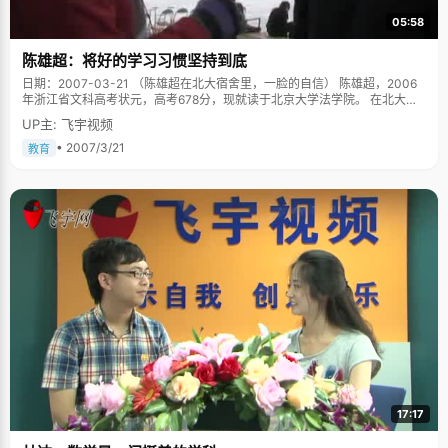
05:58
陈雄超：将好的学习习惯坚持到底
日期：2007-03-21 （陈雄超在北大宿舍里，一脸的自信） 陈雄超，2006
年浙江省文科高考状元，高考678分，现就读于北京大学法学院。 在北大宿
舍楼里看到了陈雄超，一个白净，俊俏的男孩，剪着一头干净利索的短发，
UP主: 飞宇视频
正在津津有味地看足球赛。刚刚考完最后一门功课，他想好好的放松一下自
己。 在他身后的书架上，一本厚厚的《史记》特别显眼，旁边放的是《资治
• 2007/3/21
教育
通鉴》、《全球通史》等书籍，陈雄超说，自己从小特别喜欢看文学和历史
的书籍，酷爱中外文学名著，最喜欢《红与黑》和列夫。托尔斯泰的小说。
余华的《活着》让他有一种特别震撼的感觉，书中一个农民对生命和生活的
那种不可逃离感让他记忆深刻。正因为这种对文学的酷爱，陈熊超选择了北
大这块历史悠久文学氛围浓郁的沃土。 说起状元，陈雄超要特别的感谢自己
的爸爸妈妈，他们给自己营造了一个比较宽容的学习生活环境，他用民主来
形容自己和爸爸妈妈的关系。小时候，爸爸妈妈特别尊重自己的意见和兴趣
爱好，爱看什么书，做什么事情都不会太干涉。记得小时候去书店买书，看
到很多家长带着孩子来挑书，要这本，要那本，给孩子挑了一大堆书，我突
然觉得自己特别的幸福，可以有自己选择的余地，选择自己喜欢的书，正是
这样，陈雄超有机会看了很多课外书。 学习就是养成一种良好的学习习惯 受
到父母爱好学习的影响，陈雄超在学习上比较自觉，从不让父母多操心，认
真听讲、认真做题、认真考试。说到有什么特别的学习技巧的时候，他不屑
的一笑，说，特别的学习方法和学习技巧，那都是很不现实的东西。每个人
都有适合自己的学习方式，养成一个良好的学习习惯一直坚持下来就足够
了。上课认真听讲，下课认真复习做作业。最关键的是要能坚持，其实很多
17:17
人不是学习不好或者不聪明，而是他不能将好的学习习惯坚持下去。 高
考是一个特殊的阶段，心态的调整非常重要，能够在最后的阶段有出色的发