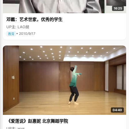
16:25
邓鑑：艺术世家，优秀的学生
UP主: LAO胡
• 2010/9/17
教育
04:40
《爱莲说》赵惠妮 北京舞蹈学院
UP主: wys