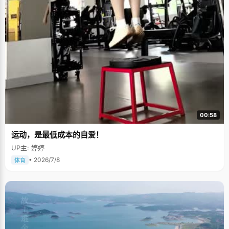
00:58
运动，是最低成本的自爱！
UP主: 婷婷
• 2026/7/8
体育