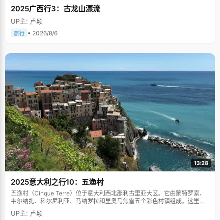
2025广西行3：古龙山漂流
UP主: 卢颖
• 2026/8/6
旅行
13:28
2025意大利之行10：五渔村
五渔村（Cinque Terre）位于意大利西北部利古里亚大区。它由蒙特罗索、
韦尔纳扎、科尔尼利亚、马纳罗拉和里奥马焦雷五个彩色村镇组成。这里依
山傍海，房屋色彩斑斓，1997年被列为世界文化遗产。
UP主: 卢颖