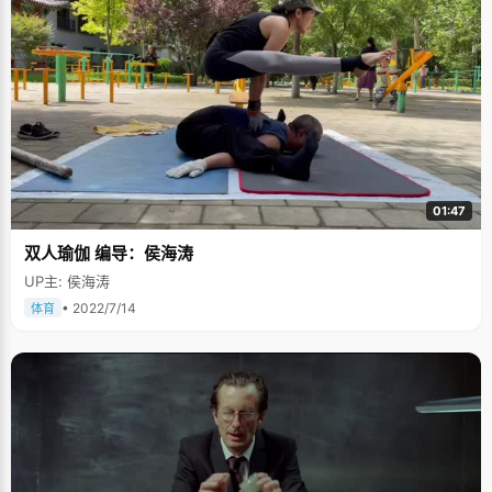
01:47
双人瑜伽 编导：侯海涛
UP主: 侯海涛
• 2022/7/14
体育