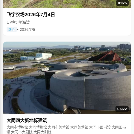
01:25
飞宇农场2026年7月4日
UP主: 侯海涛
• 2026/7/5
跃胜
05:22
大同四大新地标建筑
大同市博物馆 大同博物馆 大同市美术馆 大同美术馆 大同市图书馆 大同图书
馆 大同市大剧院 大同大剧院