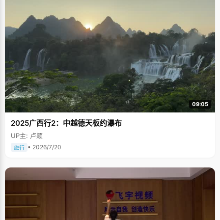
09:05
2025广西行2：中越德天板约瀑布
UP主: 卢颖
• 2026/7/20
旅行