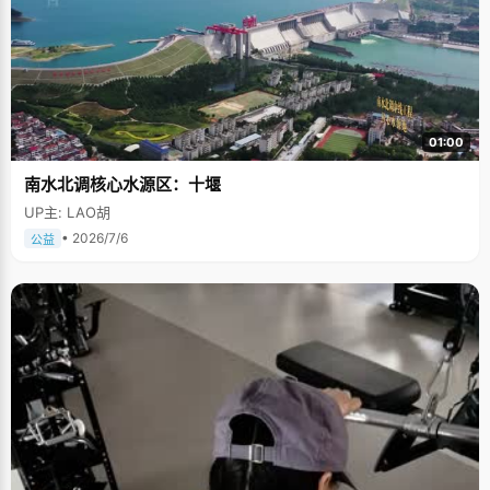
01:00
南水北调核心水源区：十堰
UP主: LAO胡
• 2026/7/6
公益