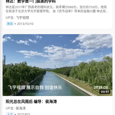
林达：数学是一门挺美的学科
挥，得益于自己的一颗平常心。在最后冲刺的那段时间里，陈熊超没有报什
么突击班，也没有加大复习力度，只是像平时一样有规律的上学放学，就算
林达是2011年广西高考的理科状元，高考裸分689分，加分后709分。他现
没有课的时候，也会跟同学一起上自习。人多了，就不会感觉特别紧张了。
在就读于北京大学光华管理学院。 由《货币战争》带来的金融兴趣 林达现在
陈雄超说，一定要保持和平时一样的规律，记得高考的最后一段时间里，妈
是北京大学光华管理学院大二的一名学生，能够学习金融学的专业，也是他
妈比自己还紧张，她虽然嘴上没有任何表示，但是每次吃饭都会多做几道自
UP主: 飞宇视频
一直的梦想。在高中的时候，林达读了这本曾红极一时的《货币战争》，这
己爱吃的菜。受到妈妈的影响，陈雄超也不禁紧张起来，反而学不进去了。
本书神奇的描写和生动的语言，深深地影响了林达，让他开始对金融专业感
• 2013/10/10
教育
于是陈雄超跟妈妈商量，希望妈妈能够向平时一样就可以了，不要刻意营造
兴趣。"尽管对这本书的评价有很多声音，但是这本书对我还是有一种引领和
一种高考的氛围，希望妈妈和自己都能以一种平常的心态来对待高考。就这
启蒙的作用。"林达告诉我们，早在初中的时候，北大就是他梦想中的学府
样，陈雄超一路平平常常的走到了北大。 陈雄超话不多，显得有些矜持，但
了，对这个中国最高的学府特别向往，通过不断努力，林达真的实现了自己
在随后的谈话中，他透露自己小时候也曾经有过不乖的经历。上小学的时
的梦。 理科生的文理情节 虽然是理科生出身，但是林达最大的爱好确是读文
候，他跟四个男孩子关系特别好，还组成了一个小灰帮，灰是介于白与黑之
学类的书籍，他最喜欢的作家是村上春树。他印象中第一次特别认真的读一
间的颜色，也就是说他们这个小团体不是特别坏爱捣蛋，但是也与循规蹈矩
本书是在初二的时候，一个很偶然的机会，他在书店看到了《海边的卡夫
沾不上边。他说那时候的生活特别丰富，每天大家一起玩，一起进一起出，
卡》这本书，便立即被书的封面吸引。回到家之后，已经是傍晚的5、6
在班级上还是挺威风的。只是在其他男孩在在欺负小女孩的时候，他就在一
点。"我印象特别深，吃过饭之后大概是7点，一直看了四个多小时。这本书
边看，充当加油助威的角色。 直到现在，陈雄超还对这段回忆记津津乐道，
的故事情节特别的引人入胜，一看下去就停不下来。"从这之后，他也陆陆续
他觉得这是他学习生活中最充实快乐的一段日子，虽然现在大家都各奔东西
续看了村上春树的很多书，比如《挪威的森林》和《1Q84》，除此之外，受
了，但那分友谊仍然不变。 陈雄超喜欢足球，在高中的时候一直是球队的前
到了村上春树的影响，他还阅读了菲茨杰拉德的《了不起的盖茨比》。对于
峰，"喜欢那种速度感，以及每次冲破对方球门时候那种痛快淋漓的感觉，喜
阅读了这些书籍之后有哪些收获，林达这样告诉我们："这些书教会我如何去
欢阿根廷队，他们的足球很纯粹、古典、漂亮，虽然足球场上没有绝对的公
思考问题，更根本的事情是如何去看待这个世界，这些是非常难以替代的作
平，但高考是最纯粹的球场，陈雄超成功的冲进北大的校园。 在北大的日子
用。" 当然了，作为一个理科生，林达自然在数学方面有独特的造诣，在他看
一如既往的忙碌和充实，在这里，陈雄超将学得更多，看得更远，更广大的
来数学是一门挺美的学科。"小的时候，我父亲给我推荐了一本书叫做《什么
球场任他驰骋。
是数学》，它从数学的起源讲起，把数学的本质展现给了大家，这本书让我
00:51
一直参加数学竞赛的动力。"除了受这本书影响，除此之外，林达的数学老师
也深深影响了他。"他是我的高中老师，他真的很热爱数学，每次去办公室找
阳光总在风雨后 编导：侯海涛
他，他都会与我分享他最近看了哪些数学的著作，有了解哪些理论等等，他
对数学的这种热爱，真的很影响我。" 骑行去旅游 收获颇丰 林达以前非常喜
UP主: 侯海涛
欢运动，他参加足球队，参加比赛；心情不好的时候最喜欢到操场去。然
而，现在当问起林达他最遗憾的事情是什么，他羞涩的笑了笑，"最遗憾的事
• 2021/6/3
人文