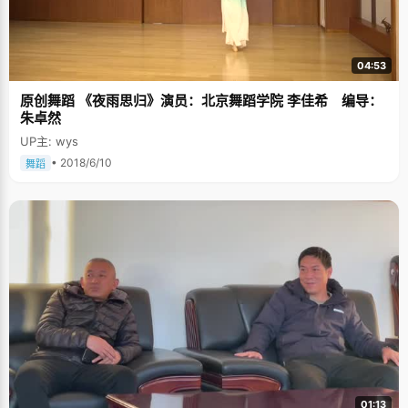
04:53
原创舞蹈 《夜雨思归》演员：北京舞蹈学院 李佳希 编导：
朱卓然
UP主: wys
• 2018/6/10
舞蹈
01:13