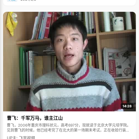
情是没有好好锻炼身体，到大学以来，好像变得懒了一些，没有坚持锻炼，
很遗憾。" 说起最刺激的事，林达告诉了我们他和朋友们骑车去广西北海旅行
的故事，三个大男生，没有任何骑行经验，却敢于上路，一路上风风雨雨，
经历最多的事情反而是——修自行车。这一路上，不仅锻炼了他们的意志品
质，还让他们的修车技术有了很大的提升，林达笑着与我们分享。 采访结
束，林达给我们的感觉就像一个绅士，总是很安静的微笑着，他告诉我们接
下来可能要到英国留学，愿林达同学能够在英国能够取得更多的进步。
14:28
曹飞：千军万马，谁主江山
曹飞，2006年重庆市理科状元，高考697分，现就读于北京大学元培学院。
见到曹飞的时候，他已经考完了在北大的第一场期末考试，正在收拾行装准
备回家，北京冬天的寒冷让这个来自重庆的男孩有点不太适应，更多的是对
UP主: 飞宇视频