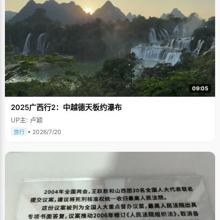
09:05
2025广西行2：中越德天板约瀑布
UP主: 卢颖
• 2026/7/20
旅行