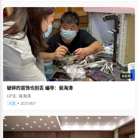
民，自从&quot;农转非&quot;以后，就没有了固定的收入，高中的三年，重
庆一中免去了曹飞的全部学杂费，并提供一定的补助，让曹飞顺利度过了高
中的学习生活。 虽然曹飞爸妈的文化程度不高，但是他们从小就教育曹飞要
好好学习，平时就算省吃俭用也要供孩子上学，&quot;小时候，爸爸妈妈常
常鼓励我要考清华大学，我也跟别人说自己长大了要考清华，其实我根本不
知道清华是什么&quot;。大一点了，曹飞终于理解了清华的含义，清华不仅
仅是全国最好的学校，更是父母的一个希望，一个寄托。没有优越的生活条
件，没有广阔的脉络关系，要改变这个贫寒的家，只有靠曹飞的勤奋和努
力。 尽管最后没有选择清华，但考了状元让曹飞的爸爸妈妈感到无比的激动
和骄傲，北大，在父母的眼中是陌生的，但这是一个状元的选择，跟清华有
着相同的意义。 曹飞说，自己对未来的理想没有太明确的目标，现在只想好
好将自己喜欢的数学学好，希望以后能够有份稳定的工作，有份不错的收
入，改善自己的家庭情况，让父母生活得幸福一些。 站在北大校园里，曹飞
单薄的身形显得有些弱不禁风，但是他眼中透露出来的是对未来无比的执着
和坚定，他腼腆的笑着，率真的说着，以后的路也会踏实努力的走着
&hellip;&hellip;
03:11
破碎的首饰也别丢 编导：侯海涛
UP主: 侯海涛
• 2021/6/7
人文