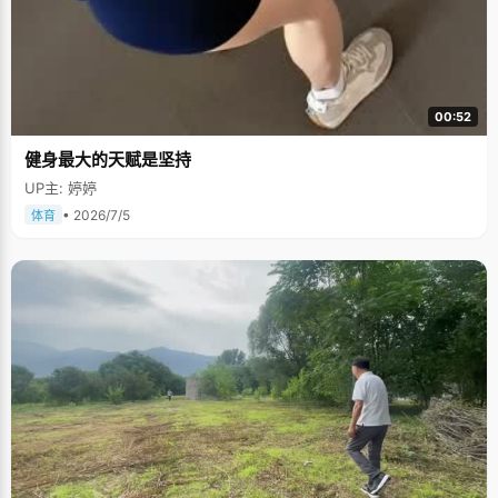
00:52
健身最大的天赋是坚持
UP主: 婷婷
• 2026/7/5
体育