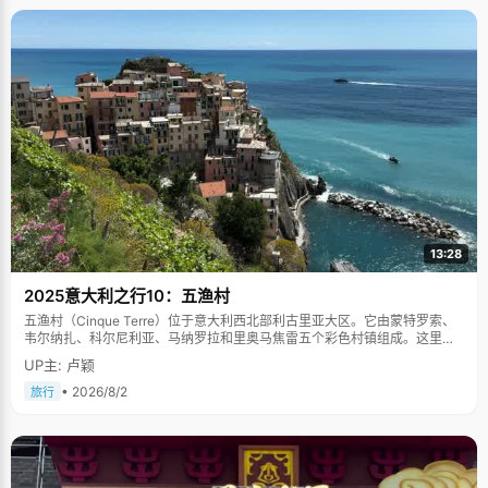
13:28
2025意大利之行10：五渔村
五渔村（Cinque Terre）位于意大利西北部利古里亚大区。它由蒙特罗索、
韦尔纳扎、科尔尼利亚、马纳罗拉和里奥马焦雷五个彩色村镇组成。这里依
山傍海，房屋色彩斑斓，1997年被列为世界文化遗产。
UP主: 卢颖
• 2026/8/2
旅行