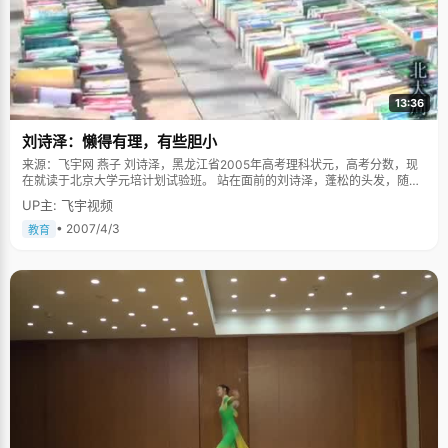
13:36
刘诗泽：懒得有理，有些胆小
来源：飞宇网 燕子 刘诗泽，黑龙江省2005年高考理科状元，高考分数，现
在就读于北京大学元培计划试验班。 站在面前的刘诗泽，蓬松的头发，随意
的穿了一件红色体恤衫，眼神有些迷离，一幅似乎还没有睡醒的样子。 在父
UP主: 飞宇视频
母的记忆里，刘诗泽聪明的天性从小就初见端倪，上学之前，他跟着不认字
的奶奶学会了很多诗歌，并且《三字经》、《百家姓》都能倒背如流，练习
• 2007/4/3
教育
口算，背诗歌基本都能记下来。在同学眼里，刘诗泽是个聪明的男孩，他喜
欢玩，兴趣广泛，整天嘻嘻哈哈，学习似乎也不那么刻苦，但是每次考试都
能考得非常好，小学的时候，同学们都以超越他为自豪。刘诗泽收起了顽皮
的笑容，一脸认真："别看我玩得比别人多，但是一个人的时候，我学得也比
别人努力得多。"所以家人经常能看到满身疲惫的刘诗泽回到家以后，一个人
静静的坐在书桌前认真学习，不管多晚，多累，他都打起十二分的精力将所
有功课认真做完。"每一次考试之前，我都会写复习提纲，尤其是历史、地
理、政治等科目。" 所以，我们千万不要相信那些看似玩得很疯却能学得很好
的同学一脸的无所谓，他们总是会在一个人的时候花上更多时间来学习。 刘
诗泽很"懒"，他甚至懒得做题，他对题海战术不感兴趣，每种类型的题目他
都只做三四道，当同学们在埋头苦战的时候，他在托着腮，看着天花板，冥
思苦想，"我想，要是能找出其中的规律，这一类型的题就都会了。"刘诗泽
说自己的大脑就像一个发动机，每天除了睡觉以外，都在运转，就算跟同学