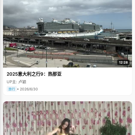
12:28
2025意大利之行9：热那亚
UP主: 卢颖
• 2026/6/30
旅行