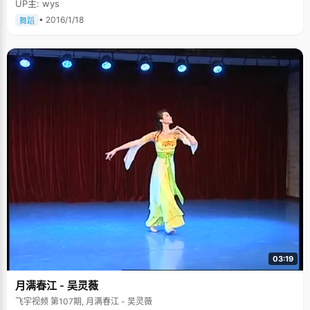
UP主: wys
• 2016/1/18
舞蹈
03:19
月满春江 - 吴灵薇
飞宇视频 第107期, 月满春江 - 吴灵薇