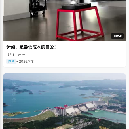
00:58
运动，是最低成本的自爱！
UP主: 婷婷
• 2026/7/8
体育