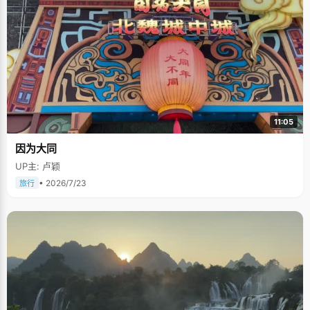
11:05
因为大同
UP主: 卢颖
• 2026/7/23
旅行