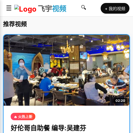
☰
飞宇
视频
🔍
+ 我的视频
推荐视频
02:20
🔥 火热上新
好伦哥自助餐 编导:吴建芬