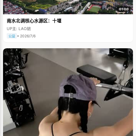
01:00
南水北调核心水源区：十堰
UP主: LAO胡
• 2026/7/6
公益