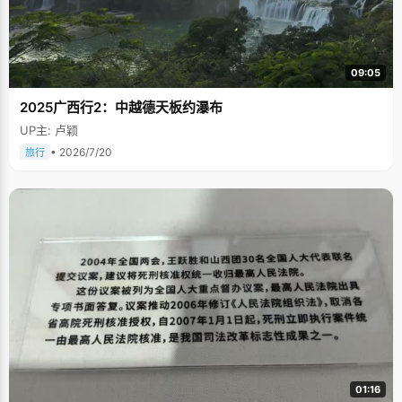
09:05
2025广西行2：中越德天板约瀑布
UP主: 卢颖
• 2026/7/20
旅行
01:16