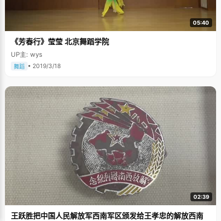
聊天的时候，大脑也开足了马力，想找出其中的经验和规律，"我每天想的事
情特别多，做什么总想找出最好的办法和最方便的途径。"所以不要看刘诗泽
一脸认真地看着你说话，指不定他大脑里已经生出什么新的想法。 上大学以
05:40
后，刘诗泽懒得洗衣服，他觉得每天重复的做那些动作很麻烦，于是，将动
手的时间花在了动嘴上，忽悠了几个同学，合伙买了个洗衣机，用省出来的
《芳春行》莹莹 北京舞蹈学院
时间多看点书，多做几道题，似乎极其符合时间就是金钱的原理。 刘诗泽从
小胆子非常小，他怕昆虫，怕苍蝇，也有些恐高，刚上大学的时候，学校组
UP主: wys
织了一个素质拓展训练，其中有一个项目就是要求学生们挨个爬上一根7米5
的电线杆，然后纵身向前跳跃，抓住前方两米处的一根杆子。那个电线杆不
• 2019/3/18
舞蹈
是很粗，只够一个人双脚站在上边，当刘诗泽爬到电线杆顶的时候，他心里
害怕极了，双脚有些不听使唤的颤抖起来，整个人只能蹲在电线杆顶上。2米
处的那根杆子就在眼前，不过这中间的距离却像一条鸿沟，难以逾越。犹豫
了好几分钟，他都无法站起身来。蹲在杆顶，刘诗泽可以看到远处空旷的田
野，恰好有一只小鹿从树林里跑出来，钻进了一片荆棘里，那种轻松有趣的
气氛感染了刘诗泽，这时候，杆子底下响起了同学们鼓励的掌声，刘诗泽发
现自己不由自主地站起来了，风吹过脸庞的感觉非常清爽舒服。前方2米处的
杆子似乎没那么遥远了，刘诗泽大胆的跳了出去，这纵身一跳，不但完成了
任务，也跳出了自己心中的阴影："这个事情让我明白了，如果你能勇于克服
心中的怯懦，你面前的困难就不再是困难了。" 刘诗泽有三个偶像，一个是爸
爸，"虽然我的学习和生活都不会严加辞令，但是他对我的言传身教特别多，
甚至为了让自己喜欢看书而戒掉了看电视的习惯；一个是毛泽东，"每次面对
困难，或是别人对自己不信任的时候，他都能很好的处理，而且在每次政治
斗争的时候都能找出一种很好的解决方法。"还有一个是森林狼队的加内
特，"他是靠一种信念在打球，那种把内心的求生欲望迸发出来的精神很能感
染人。" 这就是刘诗泽，没有被媒体粉饰得光彩耀人的状元光环，一个有些慵
02:39
懒、有些胆小、有些聪明的真实的男孩。
王跃胜把中国人民解放军西南军区颁发给王孝忠的解放西南