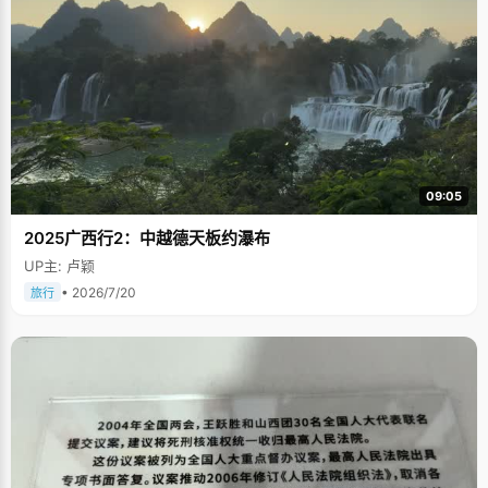
09:05
2025广西行2：中越德天板约瀑布
UP主: 卢颖
• 2026/7/20
旅行