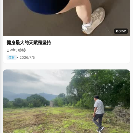
00:52
健身最大的天赋是坚持
UP主: 婷婷
• 2026/7/5
体育