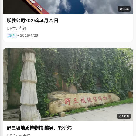
01:36
跃胜公司2025年4月22日
UP主: 卢颖
• 2025/4/29
跃胜
01:06
野三坡地质博物馆 编导：郭昕炜
UP主: 郭昕炜