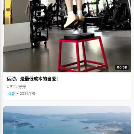
00:58
运动，是最低成本的自爱！
UP主: 婷婷
• 2026/7/8
体育