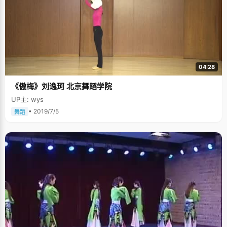
04:28
《傲梅》刘逸珂 北京舞蹈学院
UP主: wys
• 2019/7/5
舞蹈