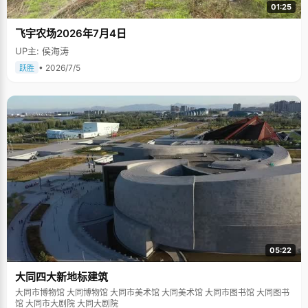
01:25
飞宇农场2026年7月4日
UP主: 侯海涛
• 2026/7/5
跃胜
05:22
大同四大新地标建筑
大同市博物馆 大同博物馆 大同市美术馆 大同美术馆 大同市图书馆 大同图书
馆 大同市大剧院 大同大剧院