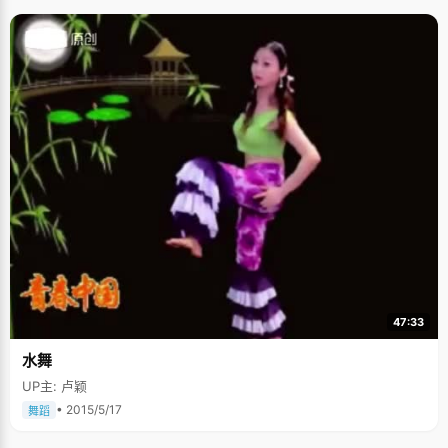
47:33
水舞
UP主: 卢颖
• 2015/5/17
舞蹈