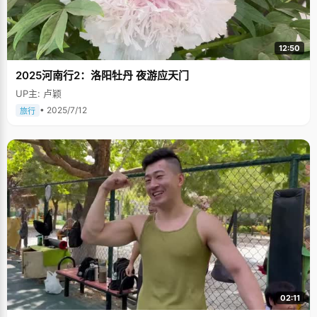
12:50
2025河南行2：洛阳牡丹 夜游应天门
UP主: 卢颖
• 2025/7/12
旅行
02:11