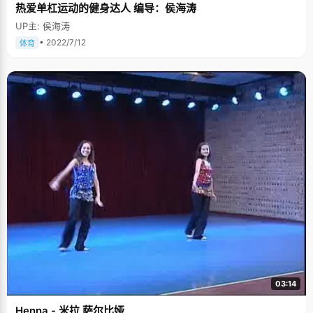
热爱单杠运动的健身达人 编导：侯海涛
UP主: 侯海涛
• 2022/7/12
体育
03:14
Henna - 米拉 萨尔比娅