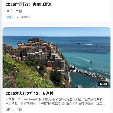
2025广西行3：古龙山漂流
UP主: 卢颖
• 2026/8/6
旅行
13:28
2025意大利之行10：五渔村
五渔村（Cinque Terre）位于意大利西北部利古里亚大区。它由蒙特罗索、
韦尔纳扎、科尔尼利亚、马纳罗拉和里奥马焦雷五个彩色村镇组成。这里依
山傍海，房屋色彩斑斓，1997年被列为世界文化遗产。
UP主: 卢颖