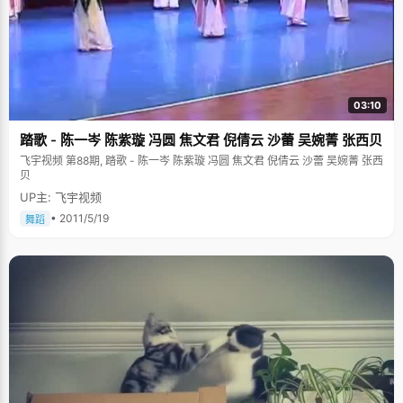
03:10
踏歌 - 陈一岑 陈紫璇 冯圆 焦文君 倪倩云 沙蕾 吴婉菁 张西贝
飞宇视频 第88期, 踏歌 - 陈一岑 陈紫璇 冯圆 焦文君 倪倩云 沙蕾 吴婉菁 张西
贝
UP主: 飞宇视频
• 2011/5/19
舞蹈