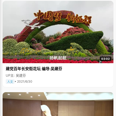
03:02
建党百年长安街花坛 编导:吴建芬
UP主: 吴建芬
• 2021/6/30
人文