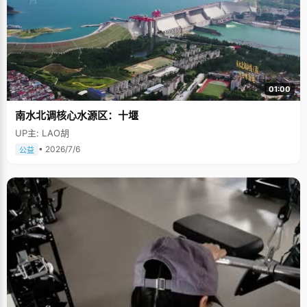
01:00
南水北调核心水源区：十堰
UP主: LAO胡
• 2026/7/6
公益