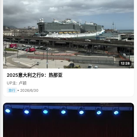
12:28
2025意大利之行9：热那亚
UP主: 卢颖
• 2026/6/30
旅行