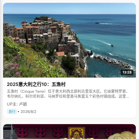
13:28
2025意大利之行10：五渔村
五渔村（Cinque Terre）位于意大利西北部利古里亚大区。它由蒙特罗索、
韦尔纳扎、科尔尼利亚、马纳罗拉和里奥马焦雷五个彩色村镇组成。这里依
山傍海，房屋色彩斑斓，1997年被列为世界文化遗产。
UP主: 卢颖
• 2026/8/2
旅行