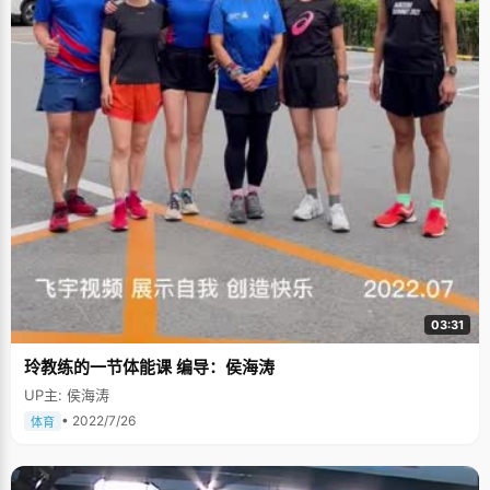
03:31
玲教练的一节体能课 编导：侯海涛
UP主: 侯海涛
• 2022/7/26
体育