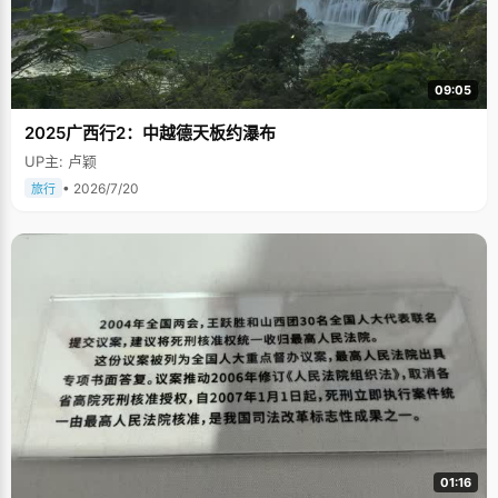
09:05
2025广西行2：中越德天板约瀑布
UP主: 卢颖
• 2026/7/20
旅行
01:16