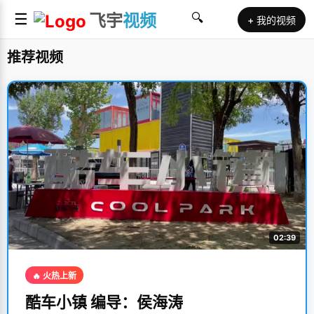
☰
飞宇
视频
🔍
+ 我的视频
推荐视频
02:39
🔥 火热上新
酷车小镇 编导：侯海涛