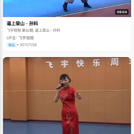
过，偶尔，兰雪还会为小时候没有学到个什么特长而遗憾一下。 兰雪说："看
值得看的，有收获的书，要不就直接玩游戏去了。"兰雪是个游戏迷，高一高
06:04
二的时候，他常常在中午饭后不睡午觉跑到网吧去玩游戏，魔兽争霸，CS之
类的，"还是很疯狂的"。爸爸对兰雪的行为采取"睁只眼闭只眼"的方式，不只
逼上梁山 - 孙科
因为兰雪的成绩一直保持稳定，而且面对高考的压力，每个人都需要一种释
放的方式。 未来之路很明确 大学之前，成绩代表了一切，大学之后，能力代
飞宇视频 第92期, 逼上梁山 - 孙科
表了一切，学习才刚刚开始。一进入大学，兰雪就开始忙碌起来，大一的时
UP主: 飞宇视频
候，参加了学生会，校团委，做了很多工作，积累了部分管理组织经验。大
二开始，他把中心转到了专业上，参加了学校的"创业大赛"，取得了第一的
• 2011/7/29
舞蹈
好成绩；在"结构大赛"中成为系里唯一得奖的小组，现在准备组队，在今年
的大赛中取得更好的成绩。暑假考GRE、上新东方，明年暑假出去实习，下
学期争取经济学双学位，毕业后出国深造，可能在房地产方向
&hellip;&hellip;离开爸爸的影响，兰雪未来的规划非常明确，他喜欢有目的
的做事情，"有目标才能做得更好！"