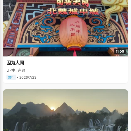
11:05
因为大同
UP主: 卢颖
• 2026/7/23
旅行