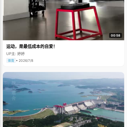
00:58
运动，是最低成本的自爱！
UP主: 婷婷
• 2026/7/8
体育