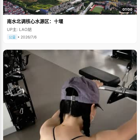
01:00
南水北调核心水源区：十堰
UP主: LAO胡
• 2026/7/6
公益