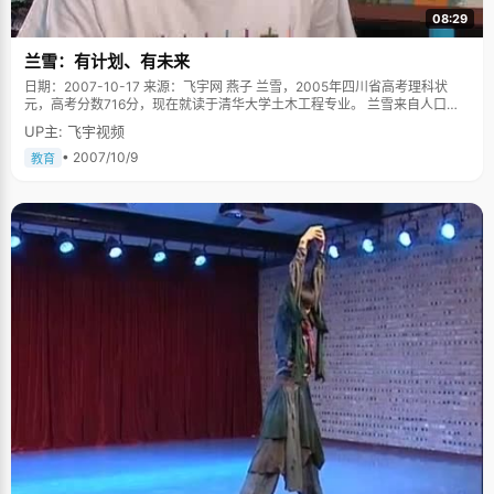
08:29
兰雪：有计划、有未来
日期：2007-10-17 来源：飞宇网 燕子 兰雪，2005年四川省高考理科状
元，高考分数716分，现在就读于清华大学土木工程专业。 兰雪来自人口大
省四川，除了05年的高考状元，他还创下了一个记录，我国恢复高考制度以
UP主: 飞宇视频
来最高的考分，716分。兰雪很随和健谈，已经完全脱离了高三时候浓浓的书
卷气息， 带着一种80后少有的成熟和见地，他锋芒毕露，但是不会张狂浮
• 2007/10/9
教育
躁，用青年人冲动的口气，像个成年人一样分析问题。 浓郁的教育氛围 兰雪
从小就生长在一个教育氛围浓郁的家庭，姑婆是语文老师，姑姑教过历史，
还有很多亲戚都和教育有关，爸爸是自己的物理老师。兰雪的爸爸从小就特
别注重教育，早早给兰雪规划好了一个成长的轨迹：考好的中学、高中、大
学，有个好出息，所以他对兰雪管理非常严格。不但亲自教兰雪物理，而且
特别把兰雪安排在自己好朋友张老师当班主任的班级。因为爸爸的关系，所
有老师都"特别照顾"兰雪，就算他成绩一直都特别好，但是如果犯了什么错
误，老师们就经常把他当靶子，毫不留情的批评，除了兰雪爸爸的嘱托，还
有他们知道这个小孩子的性格，可以批评，绝不会闹脾气。 说起爸爸，兰雪
非常感慨："十八岁以前的人生都是在爸爸的规划下走过来的，"他的好成绩
也要归功于爸爸的提前教育。自从上学以后，兰雪就没有暑假了，每次刚放
假，爸爸就会安排兰雪把下一学期的课程都提前看一遍，偶尔他会亲自教兰
雪一些东西。如今，兰雪已经养成了提前学习的习惯，大学课程也早早借来
看了。说起学习好的经验，兰雪调侃着说："其实大学以前要学习好，只要提
前学习一遍就行了。"兰雪非常感谢爸爸的严厉教育，"做什么事情都要有个
规矩，不宠不溺，在我不懂事的时候指引我。" 看人物传记、爱打游戏 兰雪
小时候性格特别安静，也算是个性格独特的孩子，他不喜欢那种纯娱乐的大
众文化，动画片看得也少，没事的时候就会看书，偏好历史书籍，人物传
记，《毛泽东传》、《克林顿传》、《林彪传》、《邓小平传》等等都看