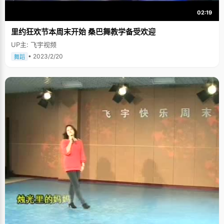
02:19
里约狂欢节本周末开始 桑巴舞教学备受欢迎
UP主: 飞宇视频
• 2023/2/20
舞蹈