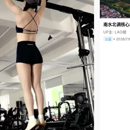
南水北调核心
UP主: LAO胡
• 2026/7/
公益