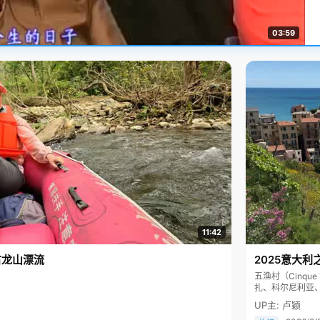
03:59
11:42
古龙山漂流
2025意大利
五渔村（Cinq
扎、科尔尼利亚
色彩斑斓，199
UP主: 卢颖