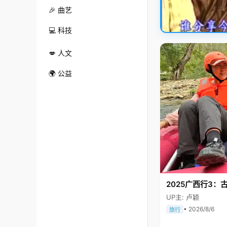
🎉 曲艺
💻 科技
💋 人文
🌍 公益
2025广西行3：
UP主: 卢颖
• 2026/8/6
旅行