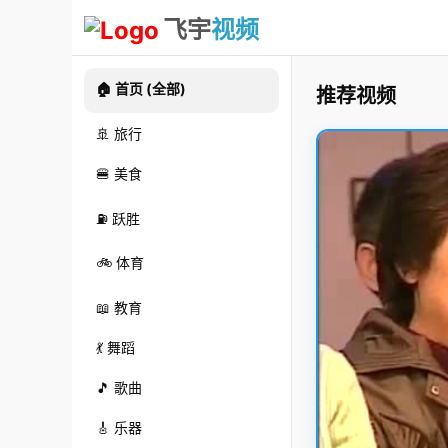
飞宇
视频
🏠 首页 (全部)
推荐视频
🚢 旅行
🍔 美食
⛽ 跃胜
🚲 体育
📖 教育
💃 舞蹈
🎵 歌曲
🎸 乐器