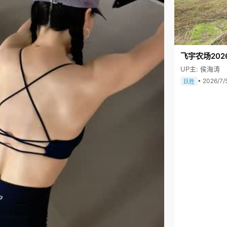
飞宇农场202
UP主: 侯海涛
• 2026/7/
跃胜