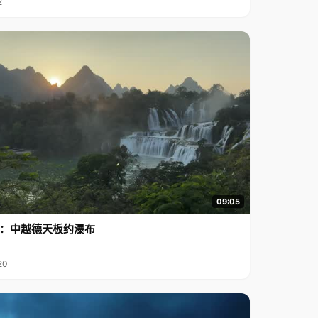
2
09:05
行2：中越德天板约瀑布
20