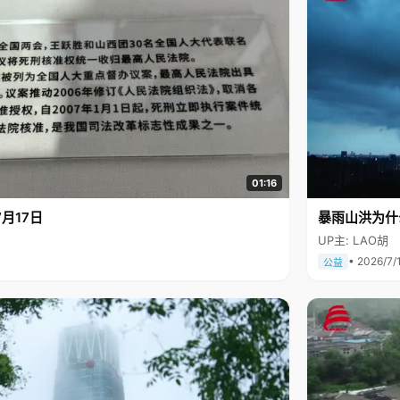
01:16
月17日
暴雨山洪为什
UP主: LAO胡
• 2026/7/
公益