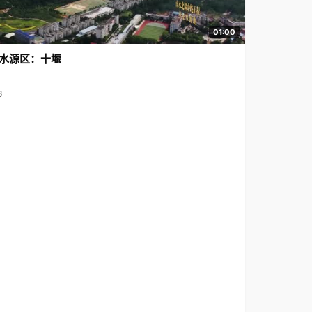
01:00
水源区：十堰
6