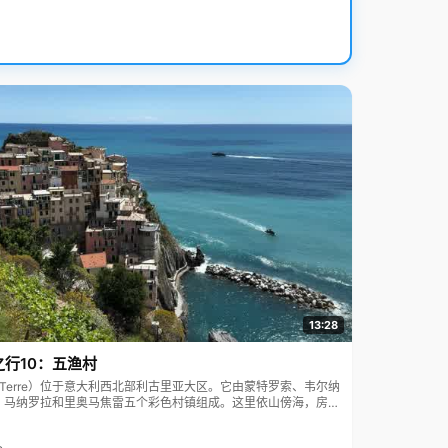
13:28
之行10：五渔村
ue Terre）位于意大利西北部利古里亚大区。它由蒙特罗索、韦尔纳
、马纳罗拉和里奥马焦雷五个彩色村镇组成。这里依山傍海，房屋
7年被列为世界文化遗产。