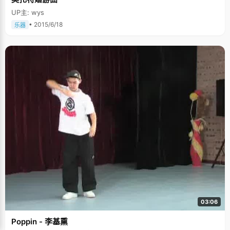
UP主: wys
• 2015/6/18
乐器
03:06
Poppin - 李基熏