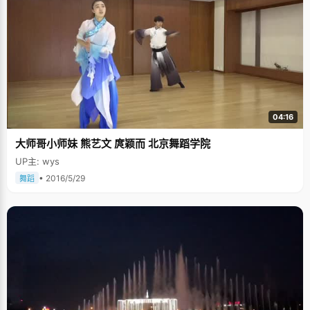
04:16
大师哥小师妹 熊艺文 庹颖而 北京舞蹈学院
UP主: wys
• 2016/5/29
舞蹈