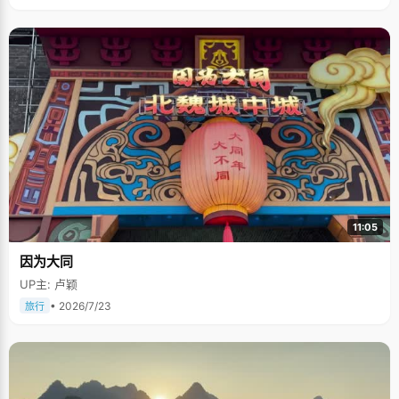
11:05
因为大同
UP主: 卢颖
• 2026/7/23
旅行