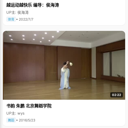
越运动越快乐 编导：侯海涛
UP主: 侯海涛
• 2022/7/7
体育
02:22
书韵 朱鹏 北京舞蹈学院
UP主: wys
• 2016/5/23
舞蹈