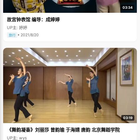
03:34
故宫钟表馆 编导：成婷婷
UP主: 婷婷
• 2021/8/20
旅行
03:19
《舞韵凝香》刘丽莎 曾韵瑜 于海婧 唐韵 北京舞蹈学院
UP主: wys