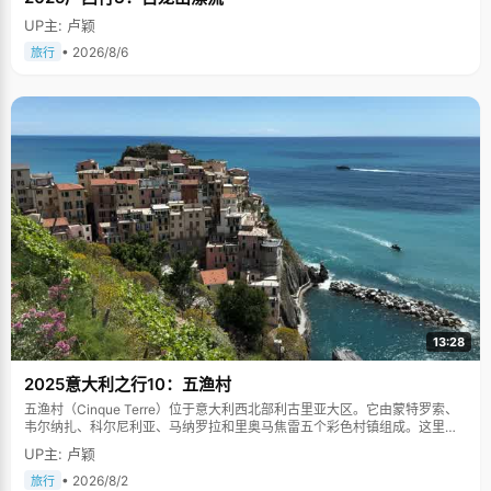
UP主: 卢颖
• 2026/8/6
旅行
13:28
2025意大利之行10：五渔村
五渔村（Cinque Terre）位于意大利西北部利古里亚大区。它由蒙特罗索、
韦尔纳扎、科尔尼利亚、马纳罗拉和里奥马焦雷五个彩色村镇组成。这里依
山傍海，房屋色彩斑斓，1997年被列为世界文化遗产。
UP主: 卢颖
• 2026/8/2
旅行