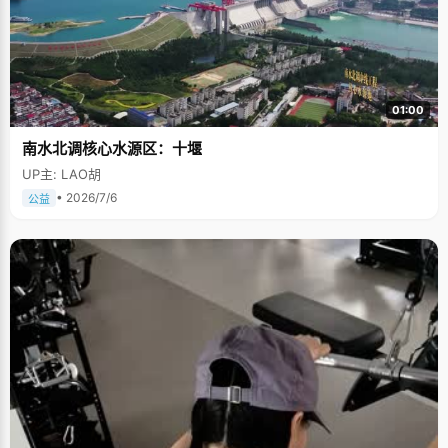
01:00
南水北调核心水源区：十堰
UP主: LAO胡
• 2026/7/6
公益