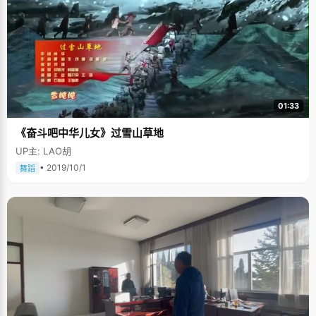
01:33
《奋斗吧中华儿女》过雪山草地
UP主: LAO胡
• 2019/10/1
舞蹈