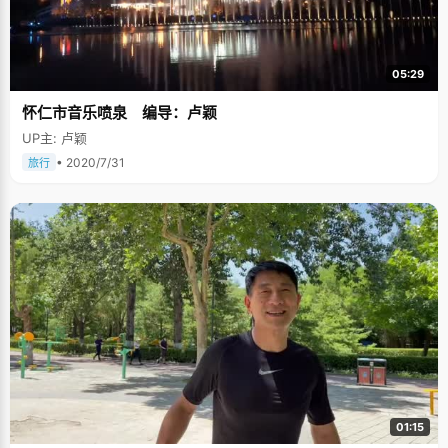
05:29
怀仁市音乐喷泉 编导：卢颖
UP主: 卢颖
• 2020/7/31
旅行
01:15