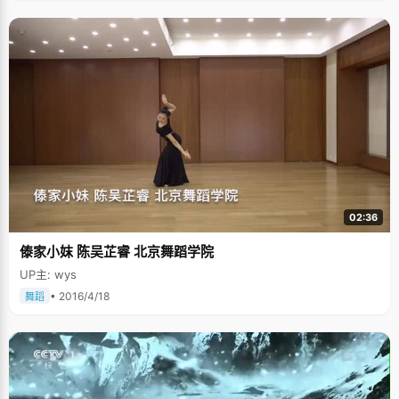
02:36
傣家小妺 陈吴芷睿 北京舞蹈学院
UP主: wys
• 2016/4/18
舞蹈