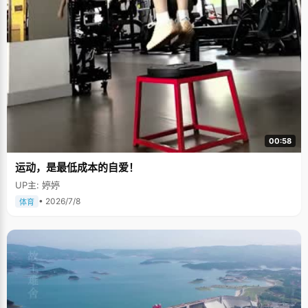
00:58
运动，是最低成本的自爱！
UP主: 婷婷
• 2026/7/8
体育