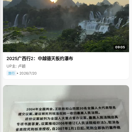
09:05
2025广西行2：中越德天板约瀑布
UP主: 卢颖
• 2026/7/20
旅行