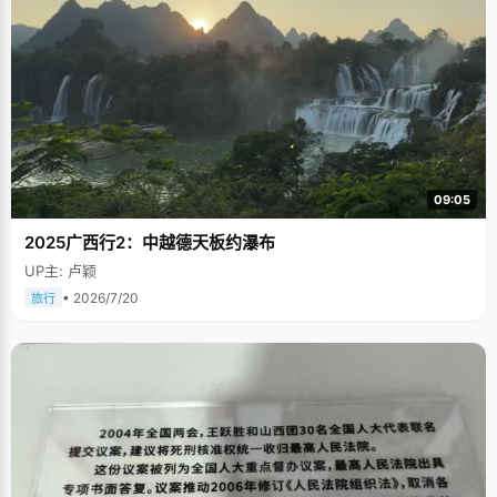
09:05
2025广西行2：中越德天板约瀑布
UP主: 卢颖
• 2026/7/20
旅行