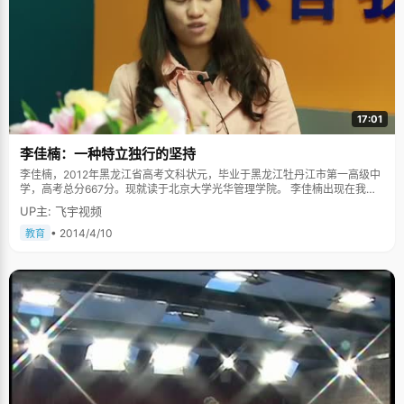
17:01
李佳楠：一种特立独行的坚持
李佳楠，2012年黑龙江省高考文科状元，毕业于黑龙江牡丹江市第一高级中
学，高考总分667分。现就读于北京大学光华管理学院。 李佳楠出现在我们
的视线中时，带了一顶漂亮的贝雷帽，使她整个人看起来都很精神，和她交
UP主: 飞宇视频
谈的过程中，她的回答时时都带着属于东北人的豪爽幽默，也更能感觉到她
的坚持和特立独行。 书籍一直陪伴 李佳楠很小的时候就开始看书，应该是天
• 2014/4/10
教育
生性格里比较喜欢安静。这让长大了的李佳楠现在回忆起来，好像整个童年
都是在看书中度过的。"最早的时候是《十万个为什么》为启蒙读物，但是不
知道为什么没有走上科学教育的道路。文学方面的启蒙读物是《钢铁是怎样
炼成的》。"李佳楠告诉我们自己看书很杂，科学类、历史类、小说类、文学
类等等都看，对文字有一种特殊的热爱和亲切感，具体读什么的话就显得不
那么重要了。小的时候她看见书店、书摊都忍不住停下脚步去逛一会儿，父
母对她看的书不阻拦也不提意见，每当李佳楠列出想读的书单的时候，父母
二话不说就把新书都买回来给她看。 宽松环境造就独立成熟 李佳楠今年在北
大读大二，也许是度过许多书的原因，李佳楠在待人接物甚至思想上都表现
的很落落大方的成熟。像许多同龄的孩子一样，在青春期的时候，李佳楠也
出现过一些属于青春期的症状，也会觉得父母不理解自己、学习上有压力等