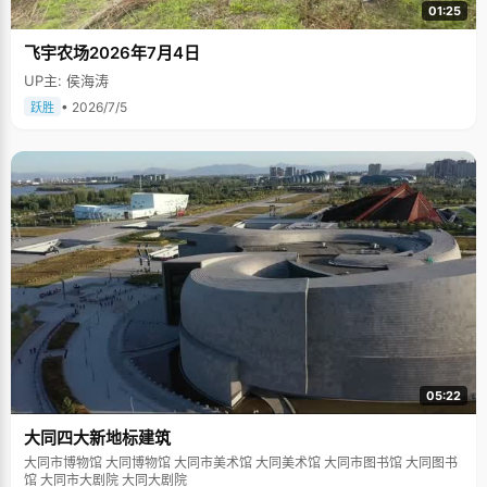
01:25
飞宇农场2026年7月4日
UP主: 侯海涛
• 2026/7/5
跃胜
05:22
大同四大新地标建筑
大同市博物馆 大同博物馆 大同市美术馆 大同美术馆 大同市图书馆 大同图书
馆 大同市大剧院 大同大剧院