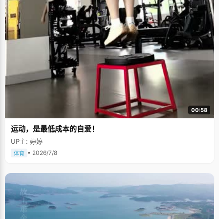
00:58
运动，是最低成本的自爱！
UP主: 婷婷
• 2026/7/8
体育