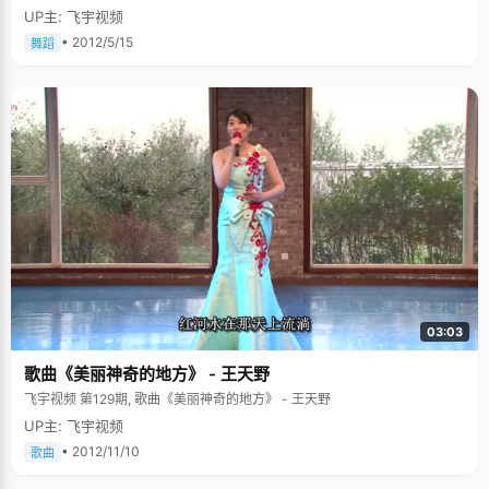
UP主: 飞宇视频
书，《国旗、国徽、国花》，全部艳丽的彩页，讲述了世界各地的风土人
情，勾起了方洋浓厚的兴趣，每天就转动家里的小地球仪，辨识这些国家的
• 2012/5/15
舞蹈
位置，憧憬着当地的风情。方洋说最大的梦想就是当一个背包客，走过世界
上每一个地方，了解当地的风俗美景，终极目标是"环游世界"。这个美好的
梦想目前无法实现，方洋就用看纪录片的方式暂时慰藉一下自己渴望的心
灵。几年里，方洋看了《大国崛起》、《森林之歌》、《我们的自然》等上
百部纪录片，中央电视台的《探索发现》是方洋每期必看的节目。"那些记录
片拍得很精致，非常珍贵，能给人知识，引人深思，而且刚好契合了我好奇
和冒险的心理"。 在选择大学专业的时候，方洋想起小时候玩的大富翁游戏，
和看过的许多商战片，经济所特有的刺激和挑战性勾起了爱好冒险的方洋的
兴致，于是选择了光华管理学院，"大学是个机会也是个挑战，我希望自己能
把握住这四年，跑出一个好成绩"。
03:03
歌曲《美丽神奇的地方》 - 王天野
飞宇视频 第129期, 歌曲《美丽神奇的地方》 - 王天野
UP主: 飞宇视频
• 2012/11/10
歌曲