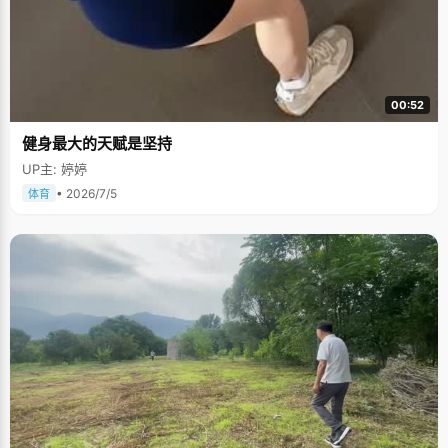
00:52
健身最大的天赋是坚持
UP主: 婷婷
• 2026/7/5
体育