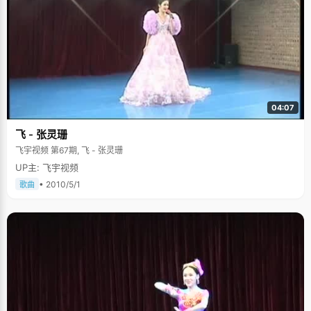
等。但是，她总能够不动声色的就把这些不良情绪消化掉，做好自己的心理
工作，并不是去通过他人的沟通理解。"因为我觉得，毕竟人跟人之间都不能
做到完全理解"，李佳楠在这些方面有着自己的独特的处理方法。 李佳楠表现
出来的成熟还体现在玩游戏上，她接触电脑游戏比较早。但是，在她印象里
自己玩的最久也最上瘾的游戏确是大富翁。"玩着玩着就不玩了，因为游戏总
是有同质的东西在里面，一个玩久了慢慢就淡去了，所以并没有特殊的迷
恋。"李佳楠告诉我们，父母从小到大对自己的管束都不是很严格，他们的意
见就是孩子应该顺遂天性，自由发展。这样宽松自由的成长环境可能也是李
佳楠较为成熟独立的原因之一。 随遇而安的好生活 李佳楠颇为偏爱历史。上
大学以来，她去了不少地方玩耍，都是带着些古色古香韵味的古城，例如是
04:07
平遥古城、古都西安和秦皇岛的山海关。她认为一座城市的人文、历史会给
这座城市平添上许多很有魅力的色彩。不仅偏爱古都，李佳楠偏爱的歌曲也
飞 - 张灵珊
是经过时间洗涤和验证的老歌，例如Beyond和张国荣的经典歌曲都是她的最
爱。 谈到来到北大后的变化，李佳楠似乎一下变得豁然开朗了不少。"我觉得
飞宇视频 第67期, 飞 - 张灵珊
我来到北大后最大的变化就是不再寻求那种变化了。"她认为不把自己局限在
UP主: 飞宇视频
某个道路上，未来很长一定会有很多机会、很多转变，能够随遇而安就很
好。她告诉我们自己想要过上的生活是那种不见得要很体面、但是有尊严有
• 2010/5/1
歌曲
自由的生活。李佳楠最后笑着总结道："就是给什么样儿的生活我都过着、给
什么样儿的机会我都接着。" 关于未来，李佳楠并没有过多的规划，她只是每
一天都做好应该做的事情，生活充实、内心丰盈，随遇而安的生活态度，让
李佳楠看起来也十分的坦然自若，我们祝愿她能一直这样自由和特立独行。