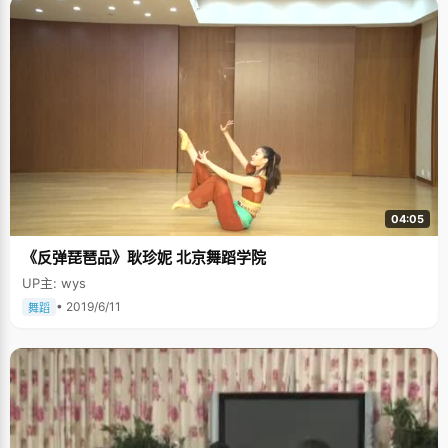
04:05
《反弹琵琶品》耿珍妮 北京舞蹈学院
UP主: wys
• 2019/6/11
舞蹈