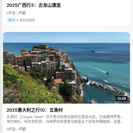
2025广西行3：古龙山漂流
UP主: 卢颖
• 2026/8/6
旅行
13:28
2025意大利之行10：五渔村
五渔村（Cinque Terre）位于意大利西北部利古里亚大区。它由蒙特罗索、
韦尔纳扎、科尔尼利亚、马纳罗拉和里奥马焦雷五个彩色村镇组成。这里依
山傍海，房屋色彩斑斓，1997年被列为世界文化遗产。
UP主: 卢颖