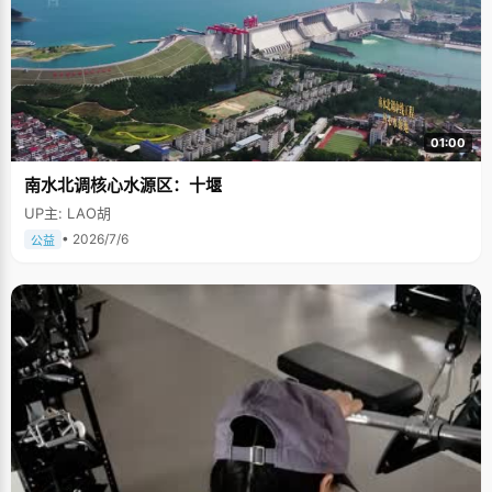
01:00
南水北调核心水源区：十堰
UP主: LAO胡
• 2026/7/6
公益