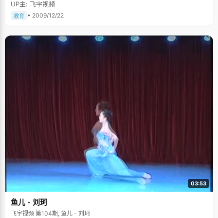
UP主: 飞宇视频
胆子很大，一个人半夜看《午夜凶铃》，美其名曰要锻炼下自己。她曾经梦
想去当个"背包客"，走遍世界上的名山大川。如今，方洋拿着满满的一张课
• 2009/12/22
教育
程表，有些无奈的感慨，"大学的课程太诱人了，什么都想学，真希望有三头
六臂或者每天四十八小时，可以干很多事。" 学习就像长跑，秘诀就是坚持、
再坚持 方洋似乎总有使不完的劲儿，对一切都充满热情，认真而且活力四
射，她的成长就像马拉松，启程开始就不断的下去，沿途有美丽的风景，间
或泥泞的坑洼，但无阻于她好奇的心，坚强的耐力。 "高三开始的时候，我曾
经问过自己，高三了，我的状态应该是什么样的？最后总结了两个字，那就
是&lsquo;坚持&rsquo;"。归纳了自己十年的学习历程，方洋感觉自己就像在
长跑，开始了，就只顾低着头往前赶，能做的就是把每一天的东西都全部吸
收掉，遇到困难也要迎头而上，哪怕碰得头破血流，一鼻子灰，因为第二天
还有新的东西在等待。 方洋很喜欢一句话，"勇敢不是害怕，而是害怕了依然
往前走"，每次遇到困难，方洋会拿这句话来警醒自己，鼓励自己。 方洋有数
学恐惧症，小学二年级的时候，一次数学考试，其他小朋友都是100分，而
成绩不错的方洋突然只答了80分，加上奥赛的成绩也很不好，给了方洋一个
不小的打击。自此方洋心里有了数学恐惧症，怕做数学题，成绩也起伏不
定。"高三要高考了，我想一味的逃避不是办法吧，就试着去克服心理障
碍"，方洋说，"我找了一堆题来做，而且专门找那种难题。刚开始还有些害
怕，几天都做不出来，硬逼着自己继续想，一步一步分析，慢慢的，做题思
路有了，做题速度越来越快，好像突然对数学开窍了，终于过了一个心里的
坎，之后数学成绩有了很大的提高。" 有点野性子，梦想当个背包客 采访那
天，方洋很骄傲的指着自已齐肩的头发说，"看，这是我第一次养长头发，我
还想把它养长一点"。方洋的性格里有一点点野性，从小不喜欢女孩子的东
03:53
西，上学之前最爱做的事情就是在野外折腾，爬树摘果子，下河去堵鱼，挖
洞烤地瓜，"小时候在农村，不时兴上兴趣班，爸爸妈妈也觉得小孩子天性不
鱼儿 - 刘珂
应该过多的干涉，也就任由我去疯玩了"，方洋在一堆小朋友里算是比较有点
子和想法的，很有新奇的玩法都出自方洋的主意，"我对自然的东西，未知的
飞宇视频 第104期, 鱼儿 - 刘珂
东西天生就充满好奇，乐在其中"。 小学三年级的时候，妈妈给方洋买了一本