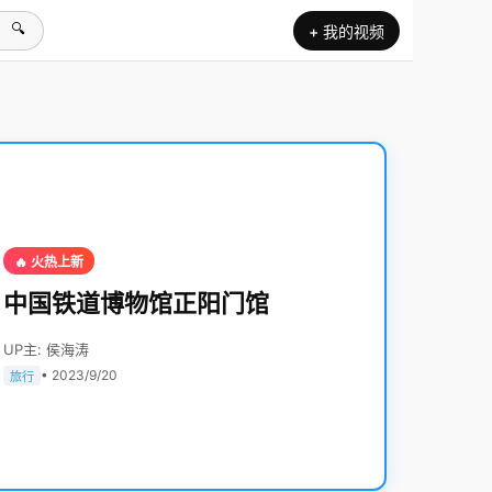
🔍
+ 我的视频
🔥 火热上新
中国铁道博物馆正阳门馆
UP主: 侯海涛
• 2023/9/20
旅行