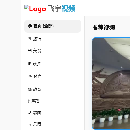
飞宇
视频
🏠 首页 (全部)
推荐视频
🚢 旅行
🍔 美食
⛽ 跃胜
🚲 体育
📖 教育
💃 舞蹈
🎵 歌曲
🎸 乐器