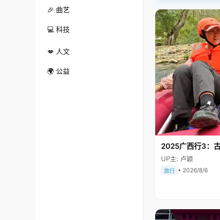
🎉 曲艺
💻 科技
💋 人文
🌍 公益
2025广西行3：
UP主: 卢颖
• 2026/8/6
旅行