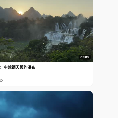
09:05
行2：中越德天板约瀑布
20