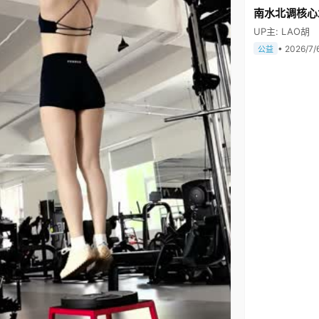
南水北调核心
UP主: LAO胡
• 2026/7/
公益