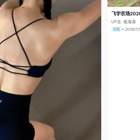
飞宇农场202
UP主: 侯海涛
• 2026/7/
跃胜