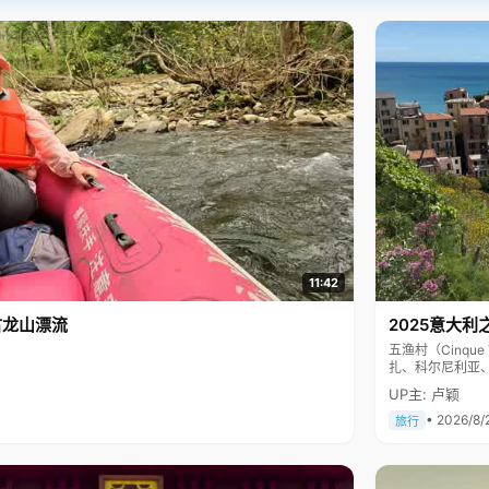
11:42
古龙山漂流
2025意大利
五渔村（Cinq
扎、科尔尼利亚
色彩斑斓，199
UP主: 卢颖
• 2026/8/
旅行