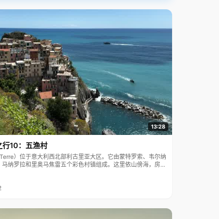
13:28
之行10：五渔村
ue Terre）位于意大利西北部利古里亚大区。它由蒙特罗索、韦尔纳
、马纳罗拉和里奥马焦雷五个彩色村镇组成。这里依山傍海，房屋
7年被列为世界文化遗产。
2