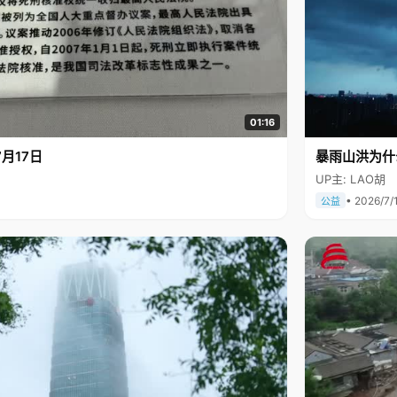
01:16
月17日
暴雨山洪为什
UP主: LAO胡
• 2026/7/
公益