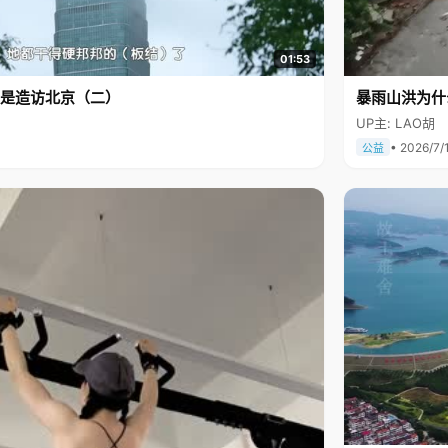
01:53
是造访北京（二）
暴雨山洪为什
UP主: LAO胡
• 2026/7/
公益