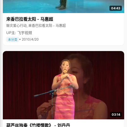
04:43
来香巴拉看太阳 - 马惠超
赈灾爱心行动, 来香巴拉看太阳 - 马惠超
UP主: 飞宇视频
• 2010/4/20
未分类
03:14
葫芦丝独奏《竹楼情歌》 - 刘丹丹