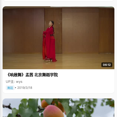
06:12
《响屐舞》孟茜 北京舞蹈学院
UP主: wys
• 2019/3/18
舞蹈