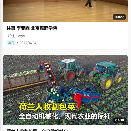
03:27
往事 李亚霏 北京舞蹈学院
UP主: wys
• 2017/4/24
舞蹈
04:18