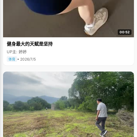
00:52
健身最大的天赋是坚持
UP主: 婷婷
• 2026/7/5
体育