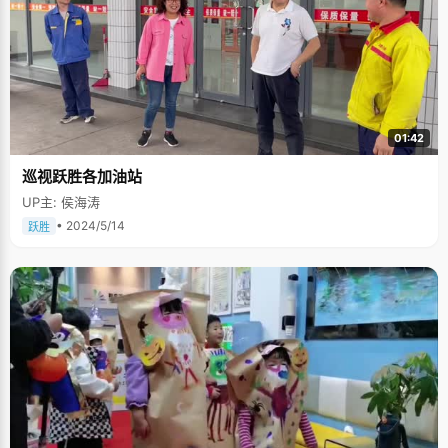
01:42
巡视跃胜各加油站
UP主: 侯海涛
• 2024/5/14
跃胜