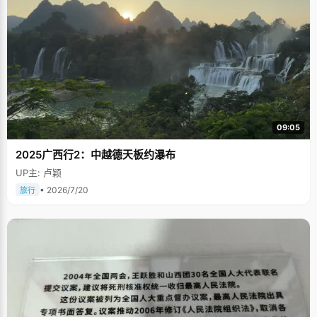
09:05
2025广西行2：中越德天板约瀑布
UP主: 卢颖
• 2026/7/20
旅行