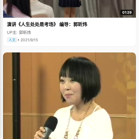
01:29
演讲《人生处处是考场》 编导：郭昕炜
UP主: 郭昕炜
• 2021/9/15
人文