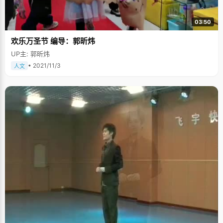
03:50
欢乐万圣节 编导：郭昕炜
UP主: 郭昕炜
• 2021/11/3
人文