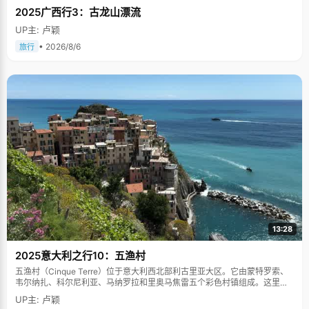
2025广西行3：古龙山漂流
UP主: 卢颖
• 2026/8/6
旅行
13:28
2025意大利之行10：五渔村
五渔村（Cinque Terre）位于意大利西北部利古里亚大区。它由蒙特罗索、
韦尔纳扎、科尔尼利亚、马纳罗拉和里奥马焦雷五个彩色村镇组成。这里依
山傍海，房屋色彩斑斓，1997年被列为世界文化遗产。
UP主: 卢颖