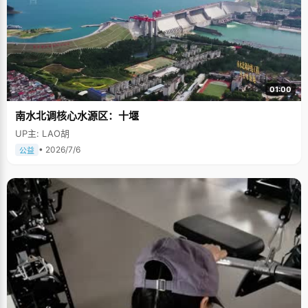
01:00
南水北调核心水源区：十堰
UP主: LAO胡
• 2026/7/6
公益