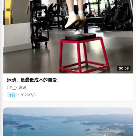
00:58
运动，是最低成本的自爱！
UP主: 婷婷
• 2026/7/8
体育