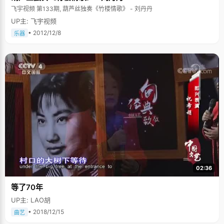
飞宇视频 第133期, 葫芦丝独奏《竹楼情歌》 - 刘丹丹
UP主: 飞宇视频
• 2012/12/8
乐器
02:36
等了70年
UP主: LAO胡
• 2018/12/15
曲艺