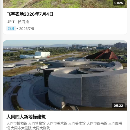
01:25
飞宇农场2026年7月4日
UP主: 侯海涛
• 2026/7/5
跃胜
05:22
大同四大新地标建筑
大同市博物馆 大同博物馆 大同市美术馆 大同美术馆 大同市图书馆 大同图书
馆 大同市大剧院 大同大剧院