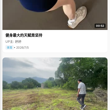
00:52
健身最大的天赋是坚持
UP主: 婷婷
• 2026/7/5
体育