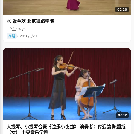
入，改善自己的家庭情况，让父母生活得幸福一些。 站在北大校园里，曹飞
单薄的身形显得有些弱不禁风，但是他眼中透露出来的是对未来无比的执着
02:26
和坚定，他腼腆的笑着，率真的说着，以后的路也会踏实努力的走着
&hellip;&hellip;
水 张童欢 北京舞蹈学院
UP主: wys
• 2016/5/29
舞蹈
06:12
大提琴、小提琴合奏《弦乐小夜曲》 演奏者：付迎鸽 陈曌旭
（女） 中央音乐学院