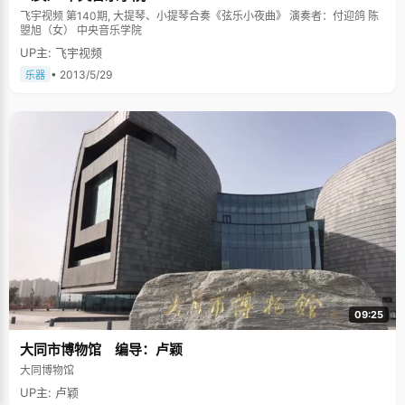
飞宇视频 第140期, 大提琴、小提琴合奏《弦乐小夜曲》 演奏者：付迎鸽 陈
曌旭（女） 中央音乐学院
UP主: 飞宇视频
• 2013/5/29
乐器
09:25
大同市博物馆 编导：卢颖
大同博物馆
UP主: 卢颖