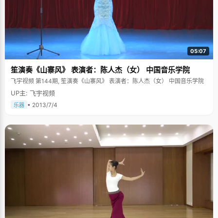
师的怀疑让曹飞感到一种从未有过的耻辱感，从此，曹飞开始&quot;特别玩
命&quot;的学习，努力了一年之后，终于又考上了年级的第一名。 独木桥是
无可奈何的选择，状元是意外的惊喜 虽然曹飞在高考的时候拿了第一名，但
这不是他的初衷，他原本想通过竞赛取得学校保送的名额，轻轻松松上了清
华北大。但因为一次奥赛的失利，他失去了保送的名额，&quot;那天班主任
老师告诉我，我不能被保送的时候，我感到一种轰然天蹋的感觉，自己私下
05:07
大哭了一场。&quot;说到这里，曹飞害羞的吐了下舌头，率真的性情表露无
疑。哭过，痛过之后，曹飞不得不认真的开始部署自己的高考战略了。 因为
笙演奏《山寨风》 表演者：陈人杰（女） 中国音乐学院
不断参加数学竞赛的缘故，曹飞偏科很厉害，语文更是出奇的差，在高考的
最后四个月，曹飞开始发挥自己刚入学时候的那种&quot;拼命&quot;精神来
飞宇视频 第144期, 笙演奏《山寨风》 表演者：陈人杰（女） 中国音乐学院
学习，每天晚上抽出一节课的时间请老师为自己补习语文，周末的时候一个
UP主: 飞宇视频
人在寝室学习，&quot;补语文都补到恶心的地步了，不过为了高考只能坚
持。&quot;在最后的高考中，曹飞还拿到了120多分的成绩，虽然不是很高
• 2013/7/4
乐器
分，但曹飞已经很满意了。 在从同学口中得知自己是状元的时候，曹飞激动
得大跳起来，在他心里，状元就意味着清华北大得校门已经为自己敞开了。
努力学习，让父母过上幸福的生活 曹飞的家庭情况不是很好，父母都是农
民，自从&quot;农转非&quot;以后，就没有了固定的收入，高中的三年，重
庆一中免去了曹飞的全部学杂费，并提供一定的补助，让曹飞顺利度过了高
中的学习生活。 虽然曹飞爸妈的文化程度不高，但是他们从小就教育曹飞要
好好学习，平时就算省吃俭用也要供孩子上学，&quot;小时候，爸爸妈妈常
常鼓励我要考清华大学，我也跟别人说自己长大了要考清华，其实我根本不
知道清华是什么&quot;。大一点了，曹飞终于理解了清华的含义，清华不仅
仅是全国最好的学校，更是父母的一个希望，一个寄托。没有优越的生活条
件，没有广阔的脉络关系，要改变这个贫寒的家，只有靠曹飞的勤奋和努
力。 尽管最后没有选择清华，但考了状元让曹飞的爸爸妈妈感到无比的激动
和骄傲，北大，在父母的眼中是陌生的，但这是一个状元的选择，跟清华有
着相同的意义。 曹飞说，自己对未来的理想没有太明确的目标，现在只想好
好将自己喜欢的数学学好，希望以后能够有份稳定的工作，有份不错的收