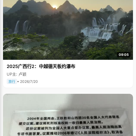
09:05
2025广西行2：中越德天板约瀑布
UP主: 卢颖
• 2026/7/20
旅行