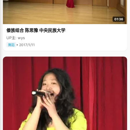
01:36
傣族组合 陈思豫 中央民族大学
UP主: wys
• 2017/1/11
舞蹈