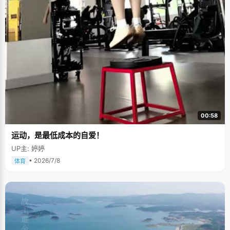
00:58
运动，是最低成本的自爱！
UP主: 婷婷
• 2026/7/8
体育