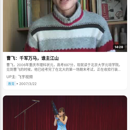
14:28
曹飞：千军万马，谁主江山
曹飞，2006年重庆市理科状元，高考697分，现就读于北京大学元培学院。
见到曹飞的时候，他已经考完了在北大的第一场期末考试，正在收拾行装准
备回家，北京冬天的寒冷让这个来自重庆的男孩有点不太适应，更多的是对
UP主: 飞宇视频
家乡的思念。说起状元的事情，曹飞腼腆的笑容里带着无限的幸福，讲起小
时候故事，还时常的吐吐舌头。 曹飞说，小时候的村子里，有一个女老师开
• 2007/3/22
教育
办的私塾，自己在那里度过了一段幸福的学习时光，&quot;那时候，老师经
常教我们唱歌，我记歌词比其他同学要快要好，所以经常受到老师的表扬。
&quot; 小学的时候，曹飞学习成绩并不好，中学只考进了乡级初中，从初中
开始，曹飞就不断的参加各种学科竞赛，数学、化学、物理等等，在初中的
最后一年，曹飞发愤努力了一年，在最后的中考中，终于以县第一名的成绩
考入了重庆市第一中学，这可是曹飞从小到大最好的成绩了。 不过紧接着，
曹飞就接到了一个不合格的通知单。在入学考试中，曹飞考了100多名，这
个成绩给了曹飞重重的一击，也让高中的班主任老师对这个孩子感到迟疑，
他甚至打电话给曹飞初中的班主任老师了解曹飞的学习情况。&quot;从第一
名到100多名，差别太大了，当时我真有点受不了。&quot;排名的超低和老