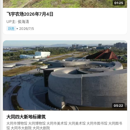
01:25
飞宇农场2026年7月4日
UP主: 侯海涛
• 2026/7/5
跃胜
05:22
大同四大新地标建筑
大同市博物馆 大同博物馆 大同市美术馆 大同美术馆 大同市图书馆 大同图书
馆 大同市大剧院 大同大剧院