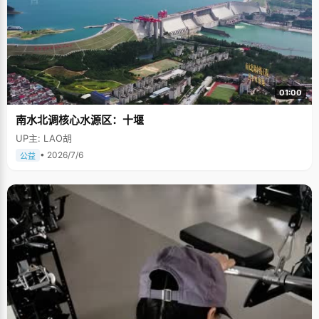
01:00
南水北调核心水源区：十堰
UP主: LAO胡
• 2026/7/6
公益