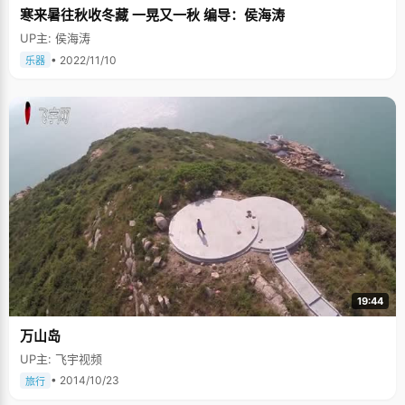
寒来暑往秋收冬藏 一晃又一秋 编导：侯海涛
UP主: 侯海涛
• 2022/11/10
乐器
19:44
万山岛
UP主: 飞宇视频
• 2014/10/23
旅行