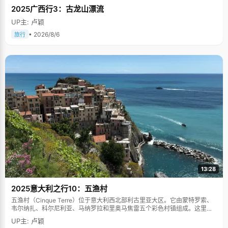
2025广西行3：古龙山漂流
UP主: 卢颖
• 2026/8/6
旅行
13:28
2025意大利之行10：五渔村
五渔村（Cinque Terre）位于意大利西北部利古里亚大区。它由蒙特罗索、
韦尔纳扎、科尔尼利亚、马纳罗拉和里奥马焦雷五个彩色村镇组成。这里依
山傍海，房屋色彩斑斓，1997年被列为世界文化遗产。
UP主: 卢颖