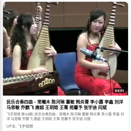
04:01
民乐合奏四曲 - 常曦木 陈河琳 董敏 韩炎菁 李小露 李鑫 刘洋
马思敏 乔鹏飞 唐超 王玥晗 王菁 苑馨予 张宇迪 闫斌
飞宇视频 第48期, 民乐合奏四曲 - 常曦木 陈河琳 董敏 韩炎菁 李小露 李鑫 刘
洋 马思敏 乔鹏飞 唐超 王玥晗 王菁 苑馨予 张宇迪 闫斌
UP主: 飞宇视频