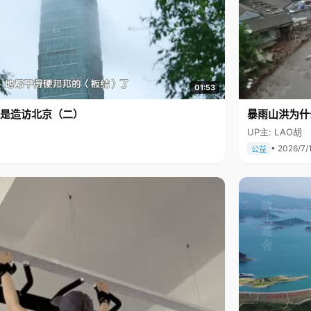
01:53
是造访北京（二）
暴雨山洪为什
UP主: LAO胡
• 2026/7/
公益