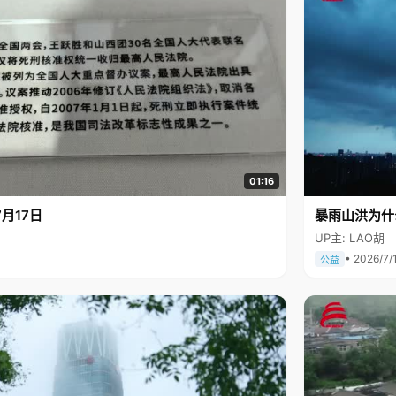
01:16
月17日
暴雨山洪为什
UP主: LAO胡
• 2026/7/
公益