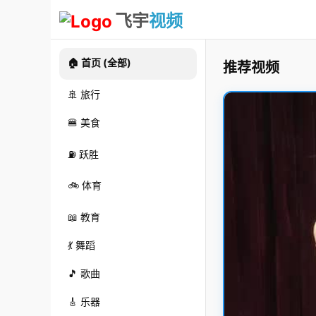
飞宇
视频
🏠 首页 (全部)
推荐视频
🚢 旅行
🍔 美食
⛽ 跃胜
🚲 体育
📖 教育
💃 舞蹈
🎵 歌曲
🎸 乐器