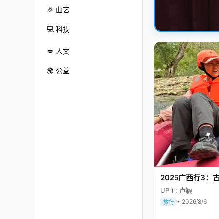
🎉 曲艺
💻 科技
💋 人文
🌍 公益
2025广西行3：
UP主: 卢颖
• 2026/8/6
旅行