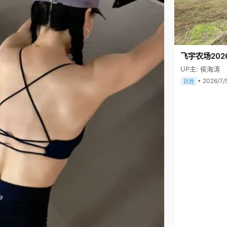
飞宇农场202
UP主: 侯海涛
• 2026/7/
跃胜