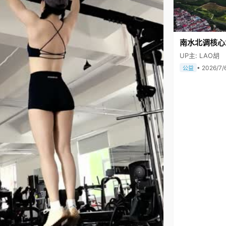
南水北调核心
UP主: LAO胡
• 2026/7/
公益