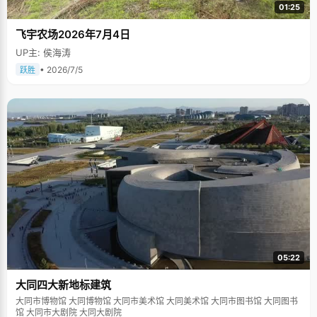
01:25
飞宇农场2026年7月4日
UP主: 侯海涛
• 2026/7/5
跃胜
05:22
大同四大新地标建筑
大同市博物馆 大同博物馆 大同市美术馆 大同美术馆 大同市图书馆 大同图书
馆 大同市大剧院 大同大剧院