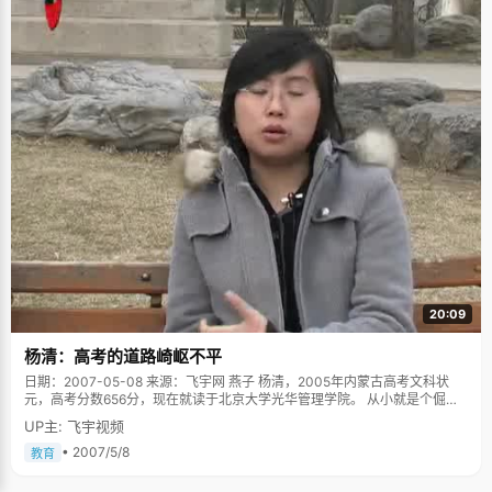
20:09
杨清：高考的道路崎岖不平
日期：2007-05-08 来源：飞宇网 燕子 杨清，2005年内蒙古高考文科状
元，高考分数656分，现在就读于北京大学光华管理学院。 从小就是个倔强
而且不服输的女孩，初中念了五年，经历了从私立高中到普通高中大波折之
UP主: 飞宇视频
后，是高中三年痛苦的失眠。好不容易熬过了艰苦弥补文综的塌方大工程，
又遇到了高考之前身体和精神的全面崩溃。一直以来，成长之路都是波折不
• 2007/5/8
教育
断，状况频发，经历了比别人更多的不如意，杨清的状元之路有着更多的感
慨和无奈。 "一路上走来，有很多人在为我铺垫，父母，哥哥，老师们，都是