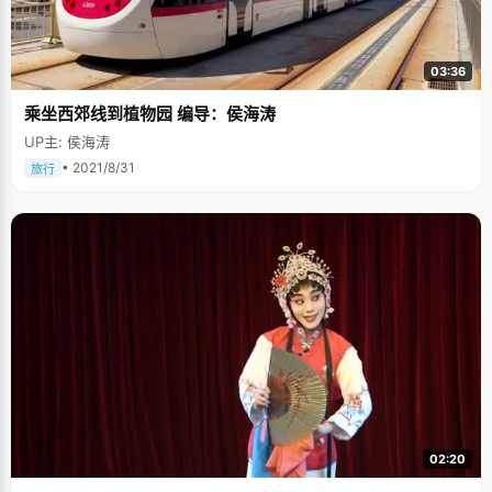
03:36
乘坐西郊线到植物园 编导：侯海涛
UP主: 侯海涛
• 2021/8/31
旅行
02:20