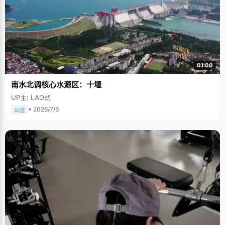
01:00
南水北调核心水源区：十堰
UP主: LAO胡
• 2026/7/6
公益