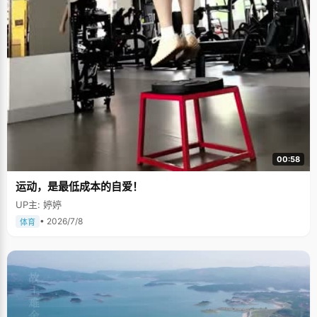
00:58
运动，是最低成本的自爱！
UP主: 婷婷
• 2026/7/8
体育