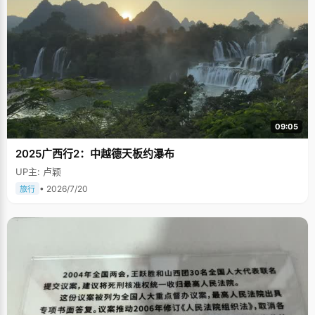
09:05
2025广西行2：中越德天板约瀑布
UP主: 卢颖
• 2026/7/20
旅行