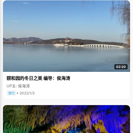
02:20
颐和园的冬日之美 编导：侯海涛
UP主: 侯海涛
• 2022/1/3
旅行