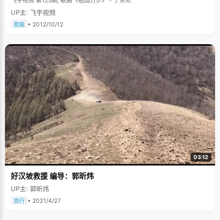
飞宇视频 第125期, 歌曲《祖国万岁》 - 于东尼
UP主: 飞宇视频
• 2012/10/12
歌曲
03:12
好汉坡救援 编导：郭昕炜
UP主: 郭昕炜
• 2021/4/27
旅行