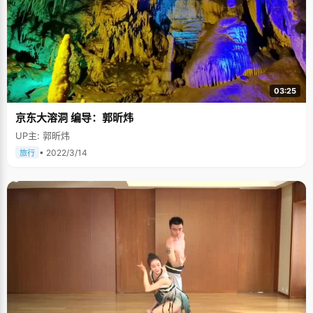
03:25
京东大溶洞 编导：郭昕炜
UP主: 郭昕炜
• 2022/3/14
旅行