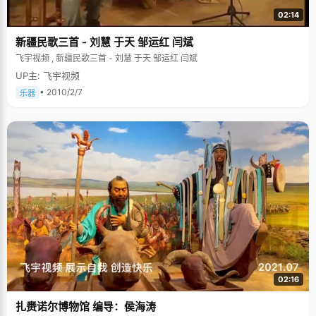
02:14
新疆民歌三首 - 刘慧 于天 邹运红 闫斌
飞宇视频 , 新疆民歌三首 - 刘慧 于天 邹运红 闫斌
UP主: 飞宇视频
• 2010/2/7
乐器
02:16
扎赉诺尔博物馆 编导：侯海涛