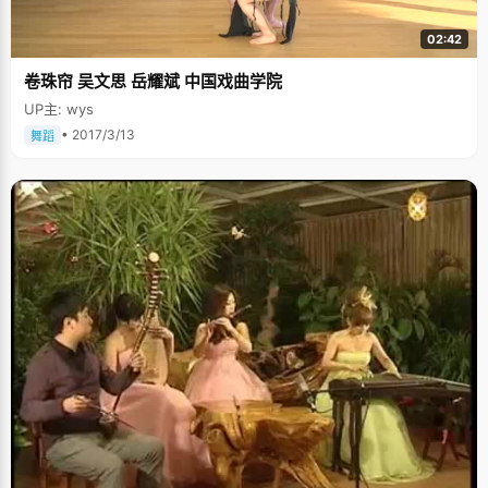
02:42
卷珠帘 吴文思 岳耀斌 中国戏曲学院
UP主: wys
• 2017/3/13
舞蹈