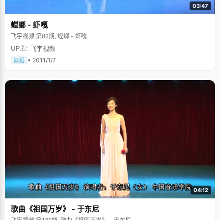
03:47
螳螂 - 虾嘎
飞宇视频 第82期, 螳螂 - 虾嘎
UP主: 飞宇视频
• 2011/1/7
舞蹈
04:12
歌曲《祖国万岁》 - 于东尼