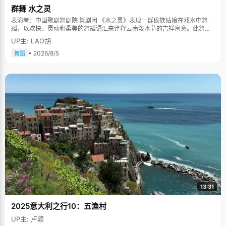
群舞 水之灵
表演者：中国歌剧舞剧院 舞剧团 《水之灵》表现一群傣族姑娘在戏水中舞
蹈，以欢快、灵动和柔美的舞蹈语汇来诠释云南泼水节的吉祥寓意。此舞蹈
多次在中国人民大会堂及国际舞台上表演，一直得到赞誉其舞美，人美，寓
UP主: LAO胡
意美。。
• 2026/8/5
舞蹈
13:31
2025意大利之行10：五渔村
UP主: 卢颖