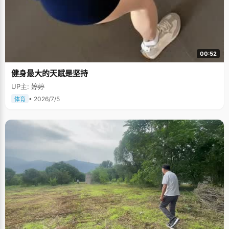
00:52
健身最大的天赋是坚持
UP主: 婷婷
• 2026/7/5
体育