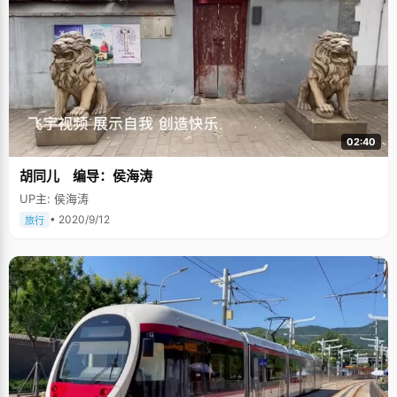
02:40
胡同儿 编导：侯海涛
UP主: 侯海涛
• 2020/9/12
旅行