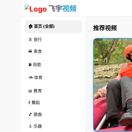
飞宇
视频
🏠 首页 (全部)
推荐视频
🚢 旅行
🍔 美食
⛽ 跃胜
🚲 体育
📖 教育
💃 舞蹈
🎵 歌曲
🎸 乐器