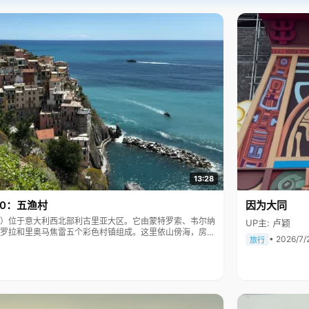
13:28
10：五渔村
因为大同
Terre）位于意大利西北部利古里亚大区。它由蒙特罗索、韦尔纳
UP主: 卢颖
罗拉和里奥马焦雷五个彩色村镇组成。这里依山傍海，房屋
• 2026/7/
旅行
被列为世界文化遗产。