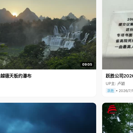
09:05
中越德天板约瀑布
跃胜公司202
UP主: 卢颖
• 2026/7/
跃胜