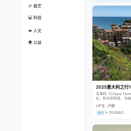
🎉 曲艺
💻 科技
💋 人文
🌍 公益
2025意大利之行
五渔村（Cinque 
扎、科尔尼利亚、马纳
色彩斑斓，1997年
UP主: 卢颖
• 2026/8/2
旅行