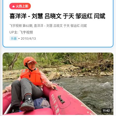
🔥 火热上新
喜洋洋 - 刘慧 吕晓文 于天 邹运红 闫斌
飞宇视频 第62期, 喜洋洋 - 刘慧 吕晓文 于天 邹运红 闫斌
UP主: 飞宇视频
• 2010/4/13
乐器
11:42