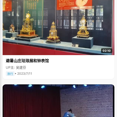
02:10
避暑山庄珐琅展和钟表馆
UP主: 吴建芬
• 2023/7/11
旅行