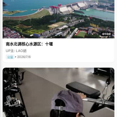
01:00
南水北调核心水源区：十堰
UP主: LAO胡
• 2026/7/6
公益