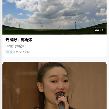
00:44
云 编导：郭昕炜
UP主: 郭昕炜
• 2021/6/17
旅行