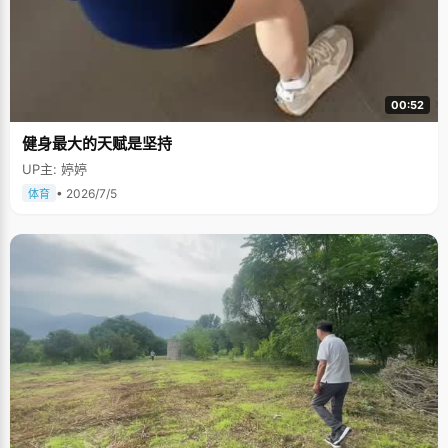
00:52
健身最大的天赋是坚持
UP主: 婷婷
• 2026/7/5
体育