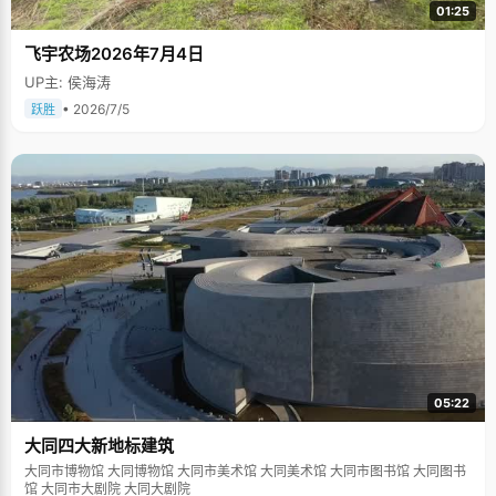
01:25
飞宇农场2026年7月4日
UP主: 侯海涛
• 2026/7/5
跃胜
05:22
大同四大新地标建筑
大同市博物馆 大同博物馆 大同市美术馆 大同美术馆 大同市图书馆 大同图书
馆 大同市大剧院 大同大剧院