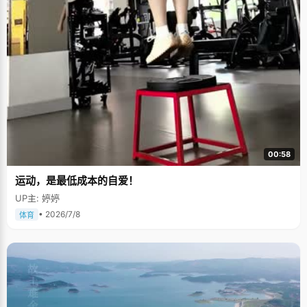
00:58
运动，是最低成本的自爱！
UP主: 婷婷
• 2026/7/8
体育