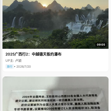
09:05
2025广西行2：中越德天板约瀑布
UP主: 卢颖
• 2026/7/20
旅行