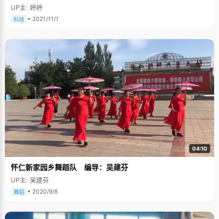
UP主: 婷婷
• 2021/11/1
科技
04:10
怀仁新家园乡舞蹈队 编导：吴建芬
UP主: 吴建芬
• 2020/9/8
舞蹈