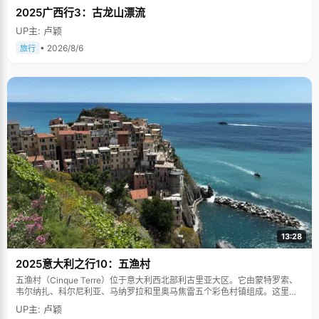
2025广西行3：古龙山漂流
UP主: 卢颖
• 2026/8/6
旅行
13:28
2025意大利之行10：五渔村
五渔村（Cinque Terre）位于意大利西北部利古里亚大区。它由蒙特罗索、
韦尔纳扎、科尔尼利亚、马纳罗拉和里奥马焦雷五个彩色村镇组成。这里依
山傍海，房屋色彩斑斓，1997年被列为世界文化遗产。
UP主: 卢颖