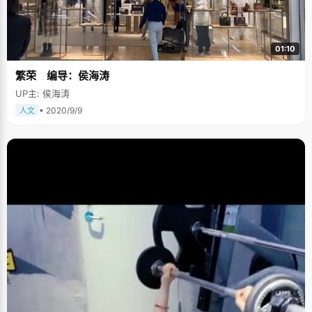
01:10
繁荣 编导：侯海涛
UP主: 侯海涛
• 2020/9/9
人文