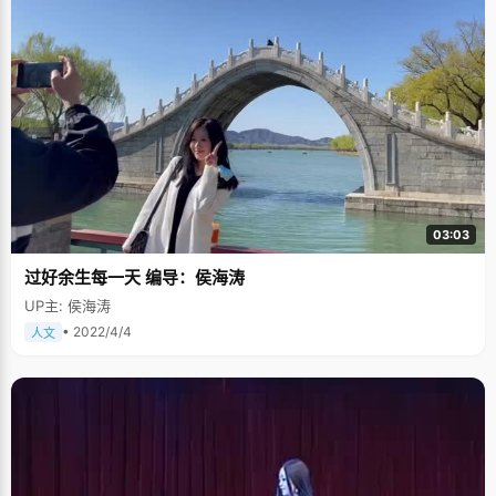
03:03
过好余生每一天 编导：侯海涛
UP主: 侯海涛
• 2022/4/4
人文