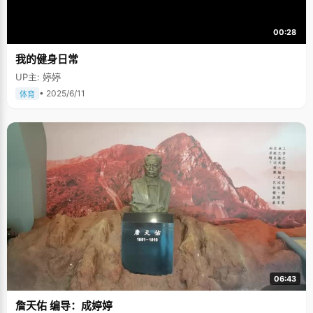
00:28
我的健身日常
UP主: 婷婷
• 2025/6/11
体育
06:43
詹天佑 编导：成婷婷