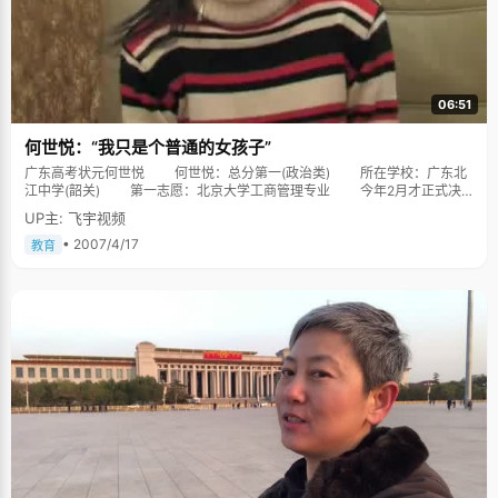
06:51
何世悦：“我只是个普通的女孩子”
广东高考状元何世悦 何世悦：总分第一(政治类) 所在学校：广东北
江中学(韶关) 第一志愿：北京大学工商管理专业 今年2月才正式决
定报考政治，比普通同学少学政治科目整1年，然后抱着“天不怕、地不怕”的
UP主: 飞宇视频
心理轻松赴考，竟然使广东北江中学何世悦同学成为今年广东高考政治总分
第一！而她同时还有物理、英语两门选考科目都在870分以上，“一炮三响”在
• 2007/4/17
教育
广东是非常罕见的。 当记者昨晚赶到何世悦的家中时，一家子正沉浸于
激动的气氛中。“18时38分，成绩一出来，妈妈就高兴地紧紧抱住了我，从
来都没见她这么高兴过！”清秀的何世悦就像一个邻家女孩一般略带腼腆。谈
及这个激动人心的喜讯，她显得非常平静：“从来都没想到过会得第一。从初
中时代开始我就年年都是班级第一，一直到北江中学上高中均无例外。在学
习方面我没有什么秘诀，按学校作息时间形成学习的科学习惯就是我认为最
有效的提高学习效率的心得，因为学校作息制度就是针对大多数同学效率最
高的时段而制定的，肯定是最有效的。规律性已经成了三年学习生活最好的
注脚。”