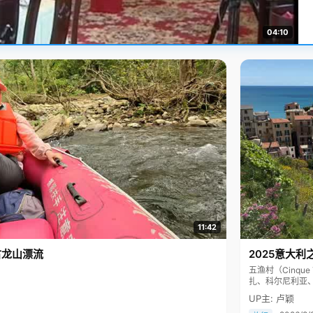
04:10
11:42
古龙山漂流
2025意大利
五渔村（Cinq
扎、科尔尼利亚
色彩斑斓，199
UP主: 卢颖