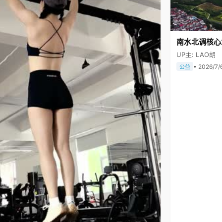
南水北调核心
UP主: LAO胡
• 2026/7/
公益