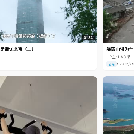
01:53
是造访北京（二）
暴雨山洪为什
UP主: LAO胡
• 2026/7/
公益