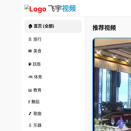
飞宇
视频
🏠 首页 (全部)
推荐视频
🚢 旅行
🍔 美食
⛽ 跃胜
🚲 体育
📖 教育
💃 舞蹈
🎵 歌曲
🎸 乐器