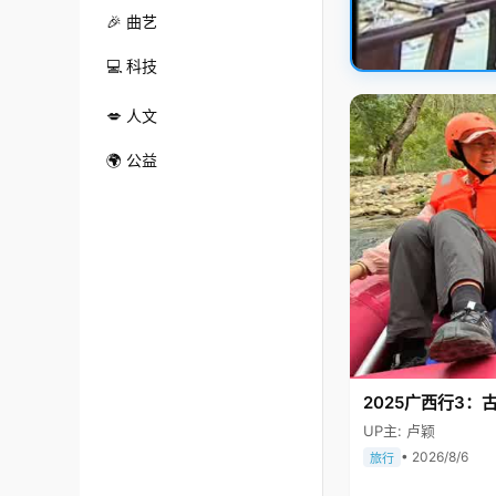
🎉 曲艺
💻 科技
💋 人文
🌍 公益
2025广西行3：
UP主: 卢颖
• 2026/8/6
旅行