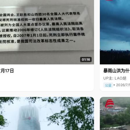
01:16
月17日
暴雨山洪为什
UP主: LAO胡
• 2026/7/
公益