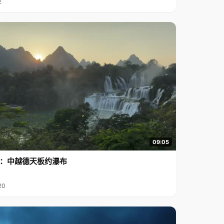
2
09:05
行2：中越德天板约瀑布
20