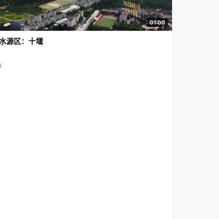
01:00
水源区：十堰
6