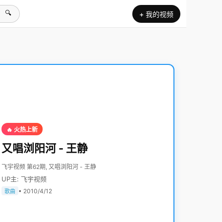
🔍
+ 我的视频
🔥 火热上新
又唱浏阳河 - 王静
飞宇视频 第62期, 又唱浏阳河 - 王静
UP主: 飞宇视频
• 2010/4/12
歌曲