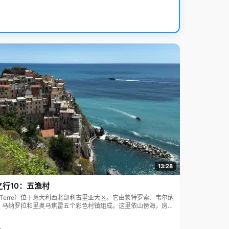
13:28
之行10：五渔村
ue Terre）位于意大利西北部利古里亚大区。它由蒙特罗索、韦尔纳
、马纳罗拉和里奥马焦雷五个彩色村镇组成。这里依山傍海，房屋
7年被列为世界文化遗产。