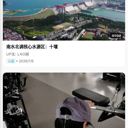
01:00
南水北调核心水源区：十堰
UP主: LAO胡
• 2026/7/6
公益