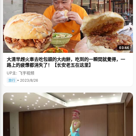
03:44
大清早趕火車去吃包頭的大肉餅，吃到的一瞬間就覺得，一
路上的疲憊都消失了！【长安老五在这里】
UP主: 飞宇视频
• 2023/8/26
旅行