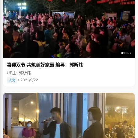
02:53
喜迎双节 共筑美好家园 编导：郭昕炜
UP主: 郭昕炜
• 2021/9/22
人文