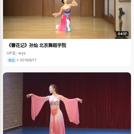
04:17
《簪花记》孙灿 北京舞蹈学院
UP主: wys
• 2019/6/17
舞蹈