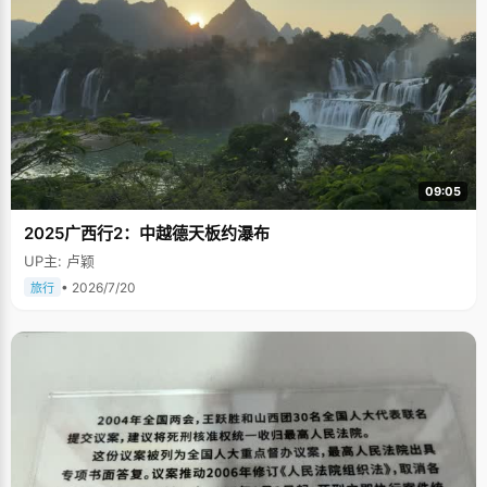
09:05
2025广西行2：中越德天板约瀑布
UP主: 卢颖
• 2026/7/20
旅行