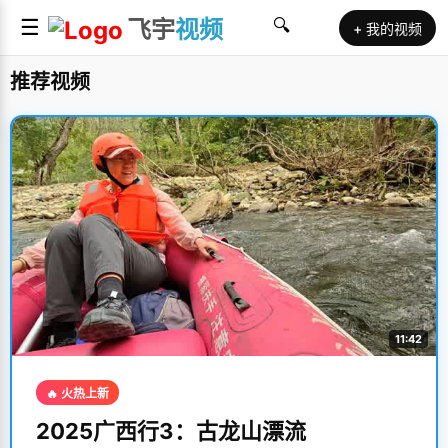
☰
飞宇
视频
🔍
+ 我的视频
推荐视频
11:42
🔥 火热上新
2025广西行3：古龙山漂流