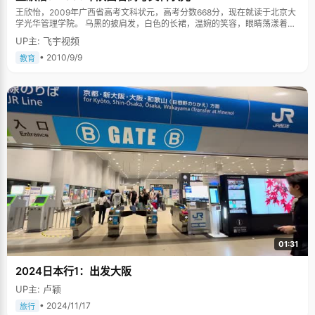
王欣怡，2009年广西省高考文科状元，高考分数668分，现在就读于北京大
学光华管理学院。 乌黑的披肩发，白色的长裙，温婉的笑容，眼睛荡漾着笑
意，王欣怡宛如邻家女孩清新自然，令人沉静。 从七八岁开始，王欣怡就莫
UP主: 飞宇视频
名的喜欢北京大学，可能与家庭中浓郁的古典风有关，喜欢北大深厚的文学
积淀，美丽的校园，和自由的思想交汇，上北大也是她一直以来奋斗努力的
• 2010/9/9
教育
目标。提到状元，王欣怡镇静的说："获得第一名不觉得是成功，只感觉收
获、充实，因为自己努力了，付出了，达到了自己的梦想。" 身体好是一切的
本钱 谈及自己的成长，王欣怡说了三个词：环境、努力、认识。 对于一个孩
子的成长，家庭的氛围和教育非常重要。在这方面，王欣怡的父母做得特别
的好，也特别的开明。 王欣怡的爸妈都是学医的，他们比较注意孩子的身体
素质，每天的饮食和作息都非常讲究、规律。"从小，我每天都要吃水果、绿
色蔬菜、吃鸡蛋、喝牛奶"，王欣怡说，"一定要早睡早起，保持充足的睡
眠"。在爸妈的培养下，王欣怡养成了非常规律健康的作息，身体素质很好，
很少生病，感冒咳嗽都几乎没有。 身体是一切的本钱，只有有了好的身体，
才能在学习、做事的时候，有充足的体力和清醒的头脑。现在，只要有空，
王欣怡都会早起到未名湖边跑步。 王欣怡的爸爸反对死读书，读死书，整天
坐在书桌前死学不会有好的效果。所以只要有时间，周末的时候爸妈都会带
王欣怡到郊外游玩，找个青山绿水、鸟语花香的地方，感受一下大自然，换
个环境，对学习会更有帮助。"心情不同了，学起来更有效率"。高考之前，
每天晚上吃晚饭，王欣怡会跟着爸妈去家附近的广场散步聊天，放松紧张情
绪。 心里踏实很重要 谈到学习经验，王欣怡非常谦虚的说，多看、多想、多
01:31
做。王欣怡一直不觉得自己是多么的优秀，能上北大，是"实力+运气"的组
合。 王欣怡有句口头禅，"人生没有彩排"。她很少会去想未来怎么样，做好
2024日本行1：出发大阪
每天该做的事情，学的时候认真学，好好吃饭，好好睡觉。"心里踏实很重
要"，王欣怡说，"只要每天的任务都完成了，心里不慌就不会胡思乱想，按
UP主: 卢颖
部就班的来，心里踏实就不会有什么心态上的问题"。 "学生时代最重要的任
务是学习，所以必须清醒地对自己有个认识，自己有哪些长处、不足之处，
• 2024/11/17
旅行