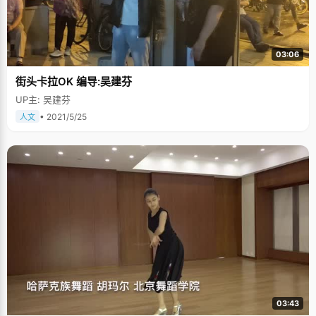
03:06
街头卡拉OK 编导:吴建芬
UP主: 吴建芬
• 2021/5/25
人文
03:43