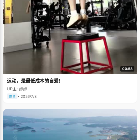
00:58
运动，是最低成本的自爱！
UP主: 婷婷
• 2026/7/8
体育