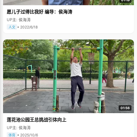
01:18
愿儿子过得比我好 编导：侯海涛
UP主: 侯海涛
• 2022/6/18
人文
01:56
莲花池公园王总挑战引体向上
UP主: 侯海涛
• 2025/10/6
体育