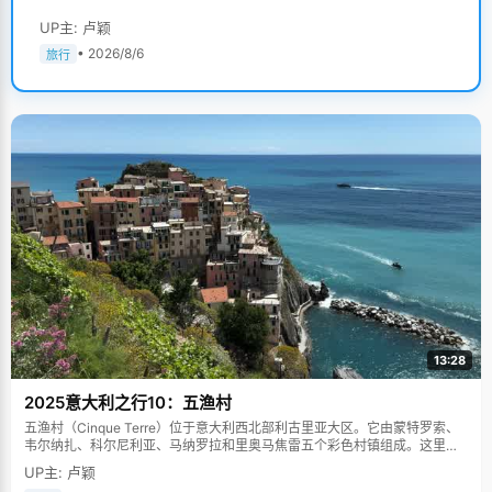
UP主: 卢颖
• 2026/8/6
旅行
13:28
2025意大利之行10：五渔村
五渔村（Cinque Terre）位于意大利西北部利古里亚大区。它由蒙特罗索、
韦尔纳扎、科尔尼利亚、马纳罗拉和里奥马焦雷五个彩色村镇组成。这里依
山傍海，房屋色彩斑斓，1997年被列为世界文化遗产。
UP主: 卢颖