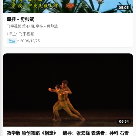
05:05
牵挂 - 毋帅斌
飞宇视频 第47期, 牵挂 - 毋帅斌
UP主: 飞宇视频
• 2009/12/25
歌曲
06:54
教学版 原创舞蹈《相逢》 编导：张云峰 表演者：孙科 石雪