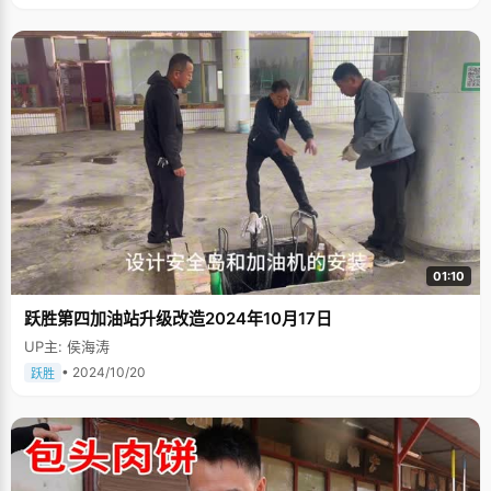
想方设法扬长补短，认真的努力。" 喜欢古典文学，《射雕英雄传》回目
倒背如流 王欣怡非常喜欢中国古典文学，这受到了爸爸的影响，从五六岁就
开始看古典文献，四大名著等书籍。"刚开始爸爸会给我讲故事，后来我嫌他
将得太慢了，又想看后边的情节，就自己找书来看，不会的字就翻字典"，王
欣怡说，"我很喜欢中国文化的博大精深，而且爸妈也一直坚持让我多看
书。" 从小学到高中，金庸的武侠小说她看了很多遍，每一遍她说都有新的感
受。"青山磊落险峰行，玉璧月华明&hellip;&hellip;"《天龙八部》回目中的
词，王欣怡脱口而出。到现在，她还能将《射雕英雄传》的回目倒背如流 因
为如此一向喜欢古典音乐的王欣怡破例喜欢流行歌坛的周杰伦，"他的很多歌
曲都属于中国风，歌词也写得很好，所以偶尔会听他的歌曲"，王欣怡随口就
哼出了《青花瓷》的旋律。 因为喜欢古典文学，小学毕业后，王心怡主动提
出要学习古筝，每次都认真练习，有时候手磨起了泡，她也坚持练习。高中
的时候，王欣怡在全国民乐艺术节上获得银奖。除此之外，她还学了二胡、
古琴，在文艺晚会中露上一手。"我喜欢古典民乐，能给人一种悠远的意
境，"王欣怡说，"我的性格有时缺乏沉稳，所以想用古乐来让陶冶自己的情
操"。
01:10
跃胜第四加油站升级改造2024年10月17日
UP主: 侯海涛
• 2024/10/20
跃胜