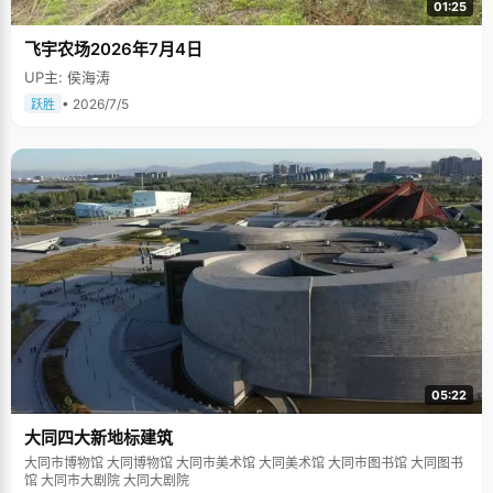
01:25
飞宇农场2026年7月4日
UP主: 侯海涛
• 2026/7/5
跃胜
05:22
大同四大新地标建筑
大同市博物馆 大同博物馆 大同市美术馆 大同美术馆 大同市图书馆 大同图书
馆 大同市大剧院 大同大剧院