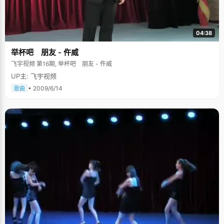
04:38
举杯吧 朋友 - 仵威
飞宇视频 第16期, 举杯吧 朋友 - 仵威
UP主: 飞宇视频
• 2009/6/14
歌曲