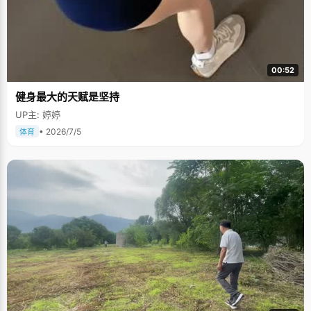
00:52
健身最大的天赋是坚持
UP主: 婷婷
• 2026/7/5
体育