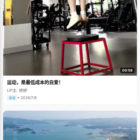
00:58
运动，是最低成本的自爱！
UP主: 婷婷
• 2026/7/8
体育