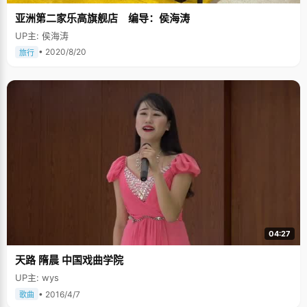
亚洲第二家乐高旗舰店 编导：侯海涛
UP主: 侯海涛
• 2020/8/20
旅行
04:27
天路 隋晨 中国戏曲学院
UP主: wys
• 2016/4/7
歌曲