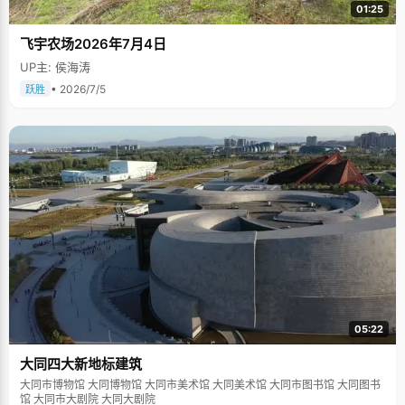
01:25
飞宇农场2026年7月4日
UP主: 侯海涛
• 2026/7/5
跃胜
05:22
大同四大新地标建筑
大同市博物馆 大同博物馆 大同市美术馆 大同美术馆 大同市图书馆 大同图书
馆 大同市大剧院 大同大剧院