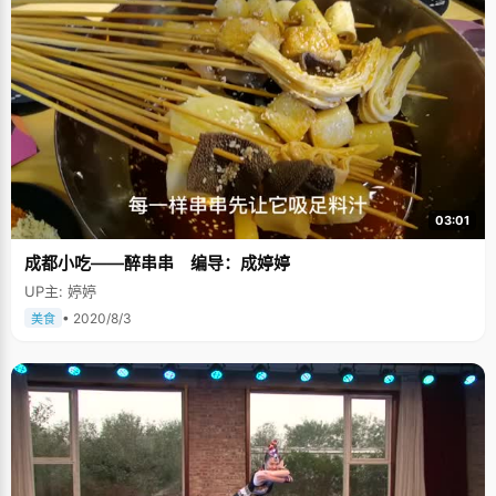
自主招生抱憾而归后，她最大的遗憾不是没取得加分，而是觉得愧对班主任
钱老师。因为给到学校的清华自主招生名额很少，原本都分配给了理科班，
高珏的班主任钱老师为此特别找校长给文科班要来一个名额，所以没有取得
加分，让高珏内心不安的不是成绩，而是觉得辜负了老师的期望。而这些，
是钱老师从别处无意间得知的，高珏从来没有和老师提起过。只是在南京考
试后，她特意去夫子庙给钱老师的儿子买了个小挂坠儿，希望他日后能学业
有成。将感恩埋在心里，默默的做的这一切，让钱老师尤为感慨。 喜欢提
问，问得多了收获就多 "我觉得我学习中最好的方法就是多问老师，不仅问自
己的老师也会问别的班老师。"谈起考高分的秘诀，高珏说，她有时为了一篇
作文会问很多位老师，"每位老师都有不同的见解，我问得多了，得到的建议
也就多了，对学习很有帮助。"另外，高珏说，平时不能为了提高成绩，看书
只看作文书，"要多看一些，杂七杂八什么书都可以看，虽然不会立竿见影，
03:01
但可以积累知识。"晚上回家，或者周末，高珏最喜欢听音乐让自己放
松，"我会听各种好听的音乐，觉得很享受，心情也会变好。" 高三这一年，
成都小吃——醉串串 编导：成婷婷
高珏还喜欢上了美剧，"自从接触到美剧后，一下子喜欢上了，我喜欢从剧中
找精神动力。周末或者心情不好时，我都会看一看美剧。"说到看美剧，高珏
UP主: 婷婷
认为适当的美剧会在英语口语语法上带来帮助。 对未来的期待： "珏"字的含
义，《说文》中如此解释："两玉相合为一珏"，而提起自己的名字的来历，
• 2020/8/3
美食
高珏告诉记者：因为父母的名字中各有一"玉"字，因此给自己取名为"珏"。玉
的品质即君子之德，也就是人内在本善的外现，由此可见父母对她的期望。
高珏说她最欣赏的人是有独立精神的人，如陈寅恪，曾子墨。谈到未来希望
自己能成为什么样的人，"没有明确的规划啦，但会是&rsquo;女强人
&rsquo;"，采访的最后，高珏笑着说。