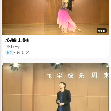
04:11
釆撷曲 宋瑛楠
UP主: wys
• 2016/10/4
舞蹈