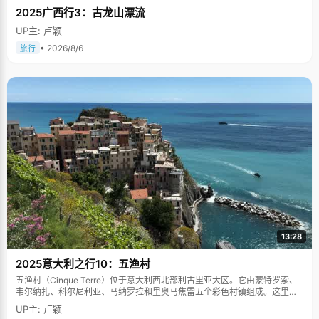
2025广西行3：古龙山漂流
UP主: 卢颖
• 2026/8/6
旅行
13:28
2025意大利之行10：五渔村
五渔村（Cinque Terre）位于意大利西北部利古里亚大区。它由蒙特罗索、
韦尔纳扎、科尔尼利亚、马纳罗拉和里奥马焦雷五个彩色村镇组成。这里依
山傍海，房屋色彩斑斓，1997年被列为世界文化遗产。
UP主: 卢颖