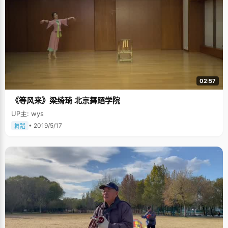
02:57
《等风来》梁绮琦 北京舞蹈学院
UP主: wys
• 2019/5/17
舞蹈