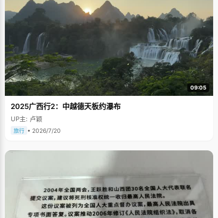
09:05
2025广西行2：中越德天板约瀑布
UP主: 卢颖
• 2026/7/20
旅行