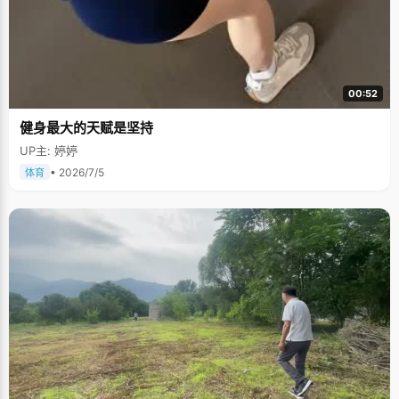
00:52
健身最大的天赋是坚持
UP主: 婷婷
• 2026/7/5
体育