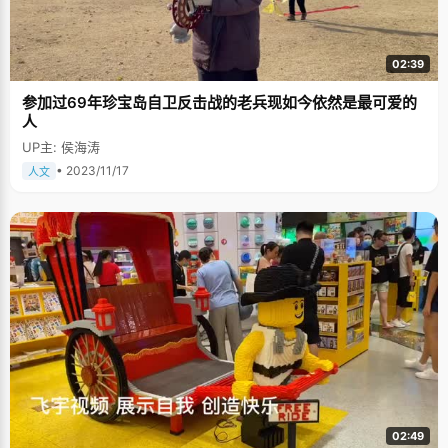
02:39
参加过69年珍宝岛自卫反击战的老兵现如今依然是最可爱的
人
UP主: 侯海涛
• 2023/11/17
人文
02:49