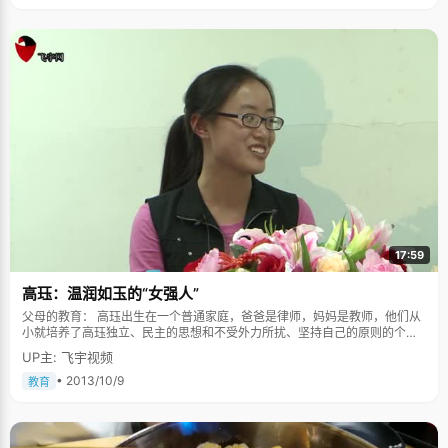
17:59
高珏：温润如玉的“女强人”
父母的教育： 高珏出生在一个普通家庭，爸爸是律师，妈妈是教师，他们从
小就培养了高珏独立、民主的思想和不受外力所扰、坚持自己的原则的个
性。提起爸爸，高珏最欣赏的是他为失足的未成年人和农民工等弱势群体辩
UP主: 飞宇视频
护，高珏因为自己有这样一位善良、有正义感的爸爸感到自豪，爸爸也影响
了高珏，让她有了正直高尚的人格。都说严父慈母，可在高珏的家里却是妈
• 2013/10/9
教育
妈对她管教严格，高珏的妈妈是语文老师，从小给高珏的教育都是严格的，
从小学一年级开始就让她写日记，不满意的话还得改正继续写，虽然从小母
亲的教育很严格，但是高珏说正是这样的严格的教育让她端正了学习态度，
有了一个好的学习习惯。 做个感恩的人： 高珏还是个懂得感恩的孩子。清华