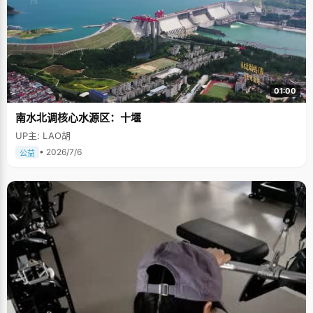
01:00
南水北调核心水源区：十堰
UP主: LAO胡
• 2026/7/6
公益