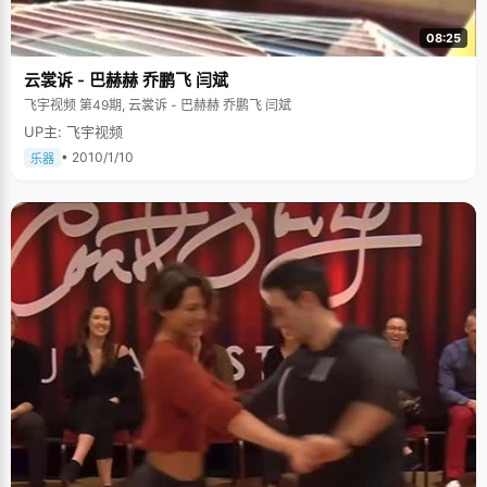
08:25
云裳诉 - 巴赫赫 乔鹏飞 闫斌
飞宇视频 第49期, 云裳诉 - 巴赫赫 乔鹏飞 闫斌
UP主: 飞宇视频
• 2010/1/10
乐器